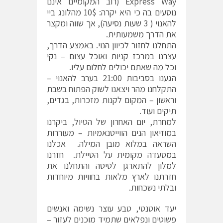
Express Way (רוב המקומיים אינם
נוסעים בה כי היא יקרה: 10$ מהלונג ביי
להאנוי ( 3 שעות נסיעה), אך שווה ומקצר
את הדרך משמעותית.
התחלנו לחזור לכיוון הנוי. באמצע הדרך,
עצרנו במרכז קניות ואוכל עצום – נקי
וכל מה שאתם יכולים לחלום עליו.
הגענו בסביבות 21:00 בערב להאנוי –
התקלחנו מהר ויצאנו לשוק הפתוח בשבת
וראשון – המקום לקנות מזכרות, בגדים,
תיקים ועוד.
למחרת, יום האחרון של הטיול, ביקרנו
במוזיאון הנים הווייטנאמיות – מעוררות
השראה במלוא מובן המילה. אכלנו
במסעדה מקומית על הטיילת. חזרנו
למלון להתארגן לטיסה והתחלנו את
חזרתנו לארץ מלאות בחוויות מיוחדות
ובלתי נשכחות.
יעד אוטנטי, טבע עוצר נשימה ואנשים
פשוטים ונפלאים שתמיד מוכנים לעזור –