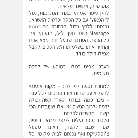
אוטנטיים, אנשים נפלאים.
להלן סיפור אמיתי: באחד המקומות, נפל
לי הפאוץ' עם כל הכסף וכרטיס האשראי.
נכנסתי ללחץ גדול. הבחורה מה Foot
Massage היומי (איך לא), הזעיקה את
כל הכפר. הסתבר שבעל חווה מצא אותו
והחזיר אותו בשלמותו ולא הסכים לקבל
אפילו דולר בודד.
בערב, צפינו במלון במופע של להקה
מקומית.
למחרת נסענו לפו לונג – מקום אוטנטי
להפליא עם שדות אורז פרוסים לכל עבר
– ניכר כמה עבודת האורז קשה וכולה
ידנית ולרוב הנשים אין אלו שעובדות הכי
קשה – מהשדה לצלחת.
הלכנו בכפר ועלינו למפל מרהיב ביופיו,
שם ישבנו לקפה, ראינו מפעל
צ'ופסטיקס ואף נכנסנו לבית מקומי: כל