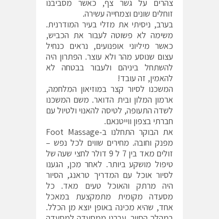
צהרים על גשר צף, כאשר מסביבנו
זוחלים שונים וצמחייה עשירה.
בערב, ניסיתי את מזלי בעיר המודרנית.
משימה לא פשוטה לעבור את הכביש,
כאשר מיליוני אופנועים, נראים כנחיל
עצום שנוסע מהר ולא עוצר. הפתרון היה
להשתחל ביניהם ולעבור בבטחה לא
להאמין, זה עובד!
המשכנו לסיור קצר במוזיאון המלחמה,
ארמון המלון ובית הדואר. משם המשכנו
לשדה התעופה, לטיסה להאנוי ולטיול עם
חברתי בצפון ווייטנאם.
את הבוקר התחלנו ב-Foot Massage
מפנק וחובה. מחירים שווים לכל נפש –
זולים מאד בין 7 ל 9 דולר לחצי שעה של
טיפול מושקע ביותר. לאחר מכן, הגענו
לסיור אוכל עם המדריך טראנג, הסיור
היה מרתק והאוכל טעים מאד. כל
מסעדה מקומית מתמקצעת במאכל
אחד, שהיא מכינה באופן יוצא מן הכלל.
במהלך הסיור, עברנו ממסעדה למסעדה