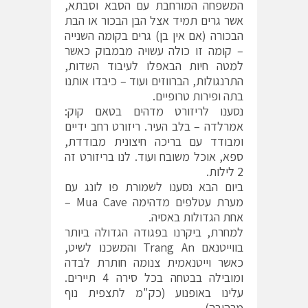
המשפחה המורחבת עם הסבא וסבתא,
אשר גרים תמיד אצל הבן הבכור או הבת
הבכורה (אם אין בן) גרים בקומה השנייה
– קומה זו כולה עשויה מבמבוק כאשר
למטה חיות הבאפלו לעיבוד השדות,
התרנגולות, הברווזים ועוד – כיבדו אותנו
בתה ופירות טרופיים.
נסענו לריזורט מדהים בטאם קוק:
אמרלדה – בלב העיר. ריזורט רחב ידיים
ומבודד עם בריכה חיצונית מבודדת,
ספא, אוכל משובח ועוד. לנו בריזורט זה
2 לילות.
ביום הבא נסענו לשמורת פו לונג עם
מערת עטלפים מדהימה Mua Cave –
אחת הגדולות באסיה.
למחרת, ביקרנו בפגודה הגדולה ביותר
בווייטנאם Trang An והמשכנו לשיט,
כאשר וייטנאמית צנומה חותרת לבדה
ומובילה בבטחה בכל סירה 4 תיירים.
עלינו באופנוע (כק"מ לתצפית נוף
מרהיבה).