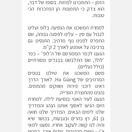
הזמן – התמכרנו לפוזות. בסופו של דבר,
הוא צדק כי התמונות הן המזכרות הכי
טובות.
למחרת המשכנו את הנסיעה בלופ ועלינו
לגבול עם סין – עלינו לפסגה גבוהה, שם
התפרס לפנינו נוף מרהיב. התנסינו גם
ברכיבה על אופנוע לאורך 2 ק"מ.
הגענו לכפר המפורסם של ה'לופ' – כפר
'לולו', שם התלבשנו בבגדים מסורתיים
(כולל נעליים).
משם המשכנו את טיולנו בנופים
המרהיבים של Ha Giang. לאורך הדרך
ראינו דוכני פירות ושווקים מהממים.
נהנינו מהתוצרת הטרייה.
הגענו לעיר האנוי בנסיעת לילה. למחרת
היום הגיעו לאסוף אותנו הנהג והמדריך
שלנו לימים הבאים. המדריך שלנו חואה
בן 61, רץ בהרים ובגבעות, בכושר שיא
והיה לנו קשה לעקוב אחריו. נסענו למאי
צ'ו – נופים מרהיבים, שדות אורז, כפרים