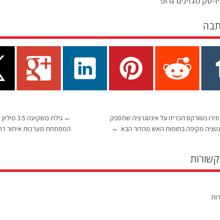
ו-טק מגזינים גרופ
תבה
וזירו נטוורקס הכריזו על אינטגרציה שתספק
←
נטציה מקיפה בחומות האש מהדור הבא
→
המפתחת מערכות איתור רח
קשורות
רות