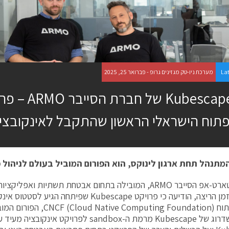
La
מערכת ניו-טק מגזינים גרופ - פברואר 25, 2025
Kubescape של חב
תוח הישראלי הראשון שהתקבל לאינקובציה ב-
המתנהל תחת ארגון לינוקס, הוא הפורום המוביל בעולם לניהול פ
חברת סטארט-אפ הסייבר ARMO, המובילה בתחום אבטחת תשתיות ואפ
דאטא מזמן הריצה, הודיעה כי פרויקט Kubescape שפיתח
הקוד הפתוח Computing Foundation
פתוח. השדרוג של Kubescape מרמת ה-sandbox לפרו