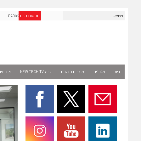
חדשות היום
OpenAI מרחיבה את פעילותה בישראל; אברא הוסמכה כשותפת
אר
Select רשמית
בית
מגזינים
מוצרים חדשים
ערוץ NEW-TECH TV
אודותינ