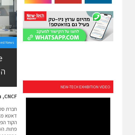
test News
הפ
NEW-TECH EXHIBITION VIDEO
CNCF
, 