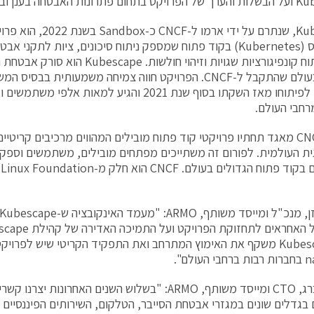
בענן ובקרב קהילת ה-DevOps.
Kubescape, שנתרם על ידי ארמו ל
וקוברנטיס (Kubernetes) בקוד פתוח שמספק ניתוח סיכונים, ציות לתקני
אמת, ניתוח קונפיגורציות שגויות וזיהוי חולשות
הראשון בעולם שהתקבל ל-CNCF. הפרויקט חווה צמיחה משמעותית ב
רחבי העולם.
פורום CNCF מאגד תחתיו פרויקטי קוד פתוח מובילים המהווים מרכיבים קרי
ית העולמית. לפורום זה משתייכים מפתחים מובילים, משתמשים וספקי
ה
של Kubescape משקף את האימוץ המתרחב ואת התפקיד הקריטי שיש לפר
בן הירשברג, CTO ומייסד משותף, ARMO: "בשלוש השנים האחרונ
 בגדלים שונים במגזרי אבטחת הסייבר, הטלקום, השירותים הפיננסיים 