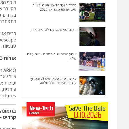
מהכדור ועד הדשא: הטכנולוגיות
שיכריעו את מונדיאל 2026
התפתחה ל
היקום כפי שמעולם לא ראינו אותו
כריס אניסזיציק
טבעיות. נמשיך 
אירוע הצגת יינות כשרים – צור עולם
אודות
O
של יין
לא עוד טיל: סטארשיפ V3 והמרוץ
לבניית מערכת חלל מלאה
Ventures ו-er Global
קרדיט – RMO