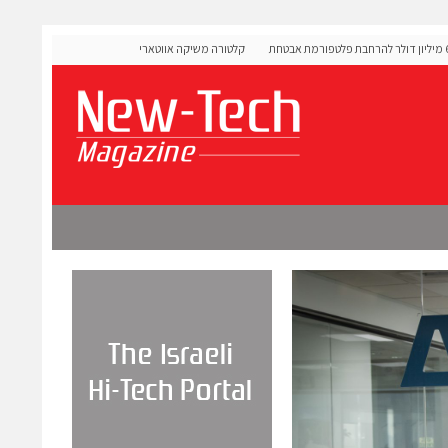
OLIGO S גייסה 60 מיליון דולר להרחבת פלטפורמת אבטחת
קלטורה משיקה אווטארים עם אינטליגנציה רגשית לתרגול שיח
מורכבות