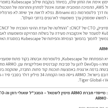
היקף האימוץ אימת את החז
הסייבר של AWS, התמיכה הפומבית שנתנה אינטל לפתרון והתרומה של הטכנ
בקוד פתוח דרך פלטפורמות כמו Bitnami. נפלא לראות איך 
משהו שמספק ערך משמעותי לארגונים ברחבי העולם".
, CTO של CNCF
:
Kubescape למעמד של אינקובציה מעידה על בשלות הפרויקט ומשמעותו לא
לתמוך בהמשך הצמיחה והפיתוח של Kubescape במסגרת האקו-סיסטם של CNCF".
ARM
ARMO היא המפתחת של Kubescape, פלטפורמת אבטחה בקוד פת
צוותי אבטחה ו-s
Tig.
A