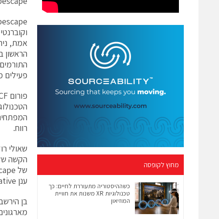
Kubescape ועל הבשלות והערך של הפרויקט בתחום פתרונות האבטחה 
פעילים מ
הטכנולוג
רווח.
מחוץ לקופסה
ענן native בחברות רבות ברחבי העולם".
כשההיסטוריה מתעוררת לחיים: כך
טכנולוגיות XR משנות את חוויית
המוזיאון
מארגונים