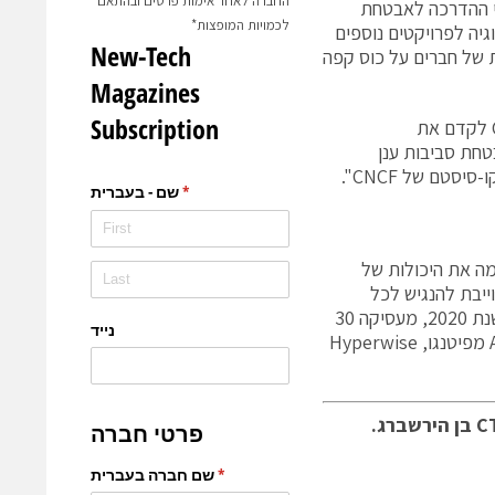
החברה לאחר אימות פרטים ובהתאם
ון שלנו, במיוחד בעקבות שילוב Kubescape בחומרי ההדרכה לאבטחת
לכמויות המופצות*
ולוגיה לפרויקטים נוספים
שיחה לא פורמלית של חברים על כוס קפה
"ההחלטה של ועדת ההיגוי הטכנית של CNCF לקדם את
בטחת סביבות ענן
וח שמעצימה את היכולות של
DevOp להגן על סביבות קוברנטיס ואפליקציות ענן. ARMO מחוייבת להנגיש לכל
יכולות אבטחה ברמה ארגונית באמצעות תוכנות קוד פתוח. החברה, שהוקמה בשנת 2020, מעסיקה 30
עובדים, רובם בישראל. ARMO גייסה מאז הקמתה 34 מיליון דולר בסבבי סיד ו-A מפיטנגו, Hyperwise
בתמונה: מייסדי חברת ARMO מימין לשמאל – המנכ"ל שאולי רוזן וה-CTO בן הירשברג.