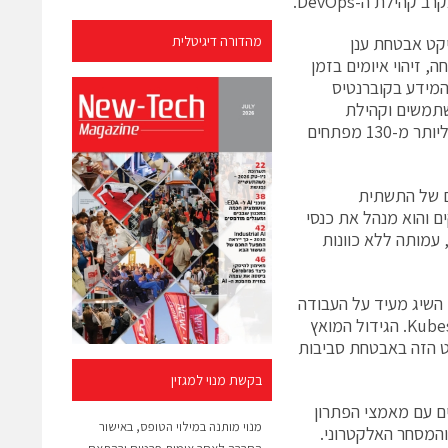
-CNCF כ-Sandbox בשנת 2022, הוא פרויקט אבטחת ענן
מהדורה דיגיטלית
 אבטחה, זיהוי איומים בזמן
. Kubescape הוא סורק אבטחת המידע בקוברנטיס
בסיס המשתמשים וקהילת
התורמים לפיתוחו מאז השקתו בסוף שנת 2021 והגיע למאות אלפי משתמשים וליותר מ-130 מפתחים
טיים של התשתית
ם והוא מנהל את כנסי
מפתחים בקוד פתוח הגדולים בעולם. CNCF הוא חלק מ-Linux Foundation, עמותה ללא כוונות
שאולי רוזן, מנכ"ל ומייסד משותף, ARMO: "מעמד האינקובציה ש-Kubescape השיג מעיד על העבודה
הקשה של האחראים לתחזוקת הפרויקט ועל התמיכה האדירה של קהילת Kubescape. הגידול המואץ
ויקט הזה באבטחת סביבות
בקשת מנוי למגזין
ות יצרנו קשרים עם מאמצי הפתרון
מנוי מותנה במילוי הטופס, באישור
והמסחר האלקטרוני.