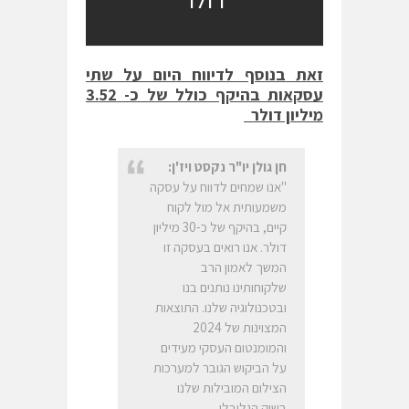
זאת בנוסף לדיווח היום על שתי
עסקאות בהיקף כולל של כ- 3.52
מיליון דולר
חן גולן יו"ר נקסט ויז'ן:
"אנו שמחים לדווח על עסקה
משמעותית אל מול לקוח
קיים, בהיקף של כ-30 מיליון
דולר. אנו רואים בעסקה זו
המשך לאמון הרב
שלקוחותינו נותנים בנו
ובטכנולוגיה שלנו. התוצאות
המצוינות של 2024
והמומנטום העסקי מעידים
על הביקוש הגובר למערכות
הצילום המובילות שלנו
בשוק הגלובלי.