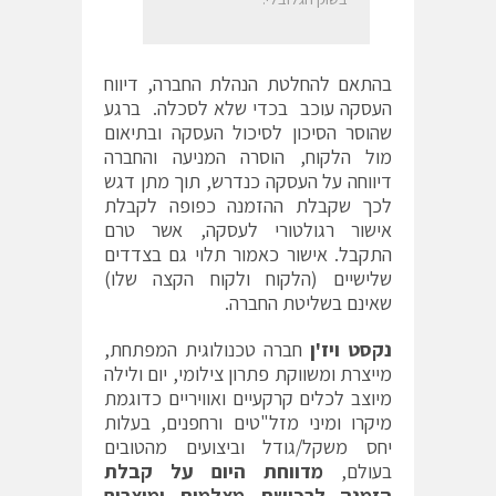
בהתאם להחלטת הנהלת החברה, דיווח
העסקה עוכב בכדי שלא לסכלה. ברגע
שהוסר הסיכון לסיכול העסקה ובתיאום
מול הלקוח, הוסרה המניעה והחברה
דיווחה על העסקה כנדרש, תוך מתן דגש
לכך שקבלת ההזמנה כפופה לקבלת
אישור רגולטורי לעסקה, אשר טרם
התקבל. אישור כאמור תלוי גם בצדדים
שלישיים (הלקוח ולקוח הקצה שלו)
שאינם בשליטת החברה.
נקסט ויז'ן
חברה טכנולוגית המפתחת,
מייצרת ומשווקת פתרון צילומי, יום ולילה
מיוצב לכלים קרקעיים ואוויריים כדוגמת
מיקרו ומיני מזל"טים ורחפנים, בעלות
יחס משקל/גודל וביצועים מהטובים
בעולם,
מדווחת היום על קבלת
הזמנה לרכישת מצלמות ומוצרים