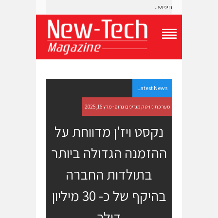
T
o
g
g
l
e
Latest News
N
a
מערכת ניו-טק מגזינים גרופ - מרץ 16, 2025
v
i
נקסט ויז'ן מדווחת על
g
a
ההזמנה הגדולה ביותר
t
i
o
בתולדות החברה
n
M
בהיקף של כ- 30 מיליון
e
n
u
דולר