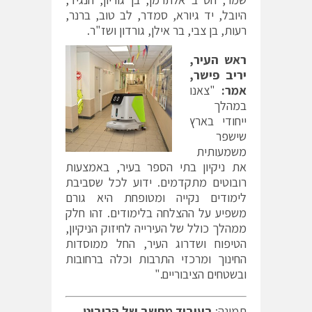
היובל, יד גיורא, סמדר, לב טוב, ברנר,
רעות, בן צבי, בר אילן, גורדון ושז"ר.
ראש העיר,
יריב פישר,
אמר:
"צאנו
במהלך
ייחודי בארץ
שישפר
משמעותית
את ניקיון בתי הספר בעיר, באמצעות
רובוטים מתקדמים. ידוע לכל שסביבת
לימודים נקייה ומטופחת היא גורם
משפיע על ההצלחה בלימודים. זהו חלק
ממהלך כולל של העירייה לחיזוק הניקיון,
הטיפוח ושדרוג העיר, החל ממוסדות
החינוך ומרכזי התרבות וכלה ברחובות
ובשטחים הציבוריים."
תמונה:
בעיבוד מחשב של הרובוט