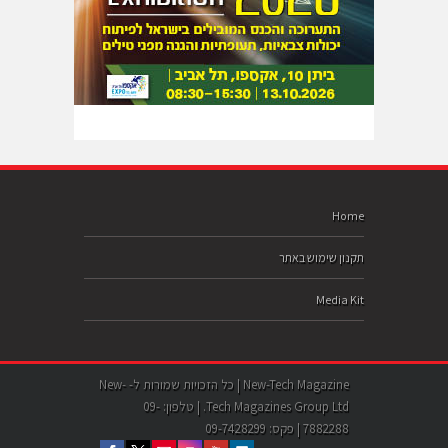
Home
תקנון שימוש באתר
Media Kit
New-Tech Magazine | כל הזכויות שמורות ל- New-
Tech Magazines Group Ltd. | טלפון: 09-
7882288 | פקס: 09-7428299