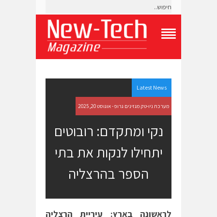
T
o
g
g
l
e
Latest News
N
a
מערכת ניו-טק מגזינים גרופ - אוגוסט 20, 2025
v
i
נקי ומתקדם: רובוטים
g
a
יתחילו לנקות את בתי
t
i
o
הספר בהרצליה
n
M
e
n
u
לראשונה בארץ: עיריית הרצליה