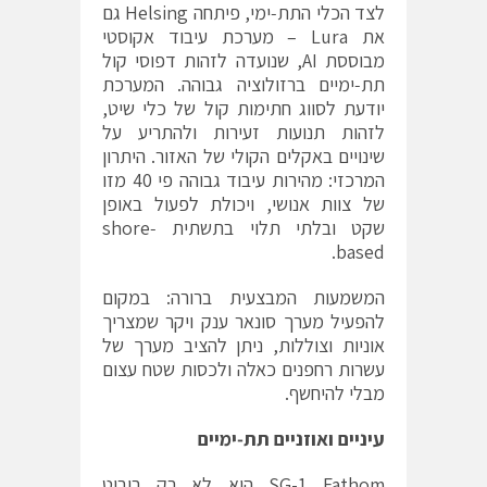
לצד הכלי התת‐ימי, פיתחה Helsing גם
את Lura – מערכת עיבוד אקוסטי
מבוססת AI, שנועדה לזהות דפוסי קול
תת‐ימיים ברזולוציה גבוהה. המערכת
יודעת לסווג חתימות קול של כלי שיט,
לזהות תנועות זעירות ולהתריע על
שינויים באקלים הקולי של האזור. היתרון
המרכזי: מהירות עיבוד גבוהה פי 40 מזו
של צוות אנושי, ויכולת לפעול באופן
שקט ובלתי תלוי בתשתית shore‐
based.
המשמעות המבצעית ברורה: במקום
להפעיל מערך סונאר ענק ויקר שמצריך
אוניות וצוללות, ניתן להציב מערך של
עשרות רחפנים כאלה ולכסות שטח עצום
מבלי להיחשף.
עיניים ואוזניים תת
‐
ימיים
SG-1 Fathom הוא לא רק רובוט