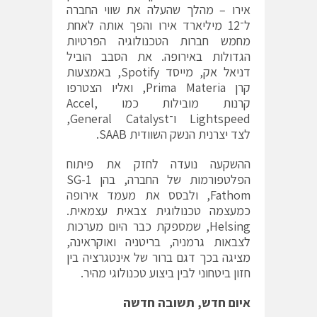
אירו – מהלך שהעלה את שווי החברה
ל־12 מיליארד אירו והפך אותה לאחת
מחמש חברות הטכנולוגיה הפרטיות
הגדולות באירופה. את הסבב הוביל
דניאל אק, מייסד Spotify, באמצעות
קרן Prima Materia, ואליו הצטרפו
קרנות מובילות כמו Accel,
Lightspeed ו־General Catalyst,
לצד יצרנית הנשק השוודית SAAB.
ההשקעה נועדה לחזק את פיתוח
הפלטפורמות של החברה, בהן SG-1
Fathom, ולבסס את מעמד אירופה
כמעצמה טכנולוגית צבאית עצמאית.
Helsing, שמספקת כבר היום מערכות
לצבאות גרמניה, בריטניה ואוקראינה,
מציגה בכך דגם ברור של אינטגרציה בין
חזון ביטחוני לבין ביצוע טכנולוגי מהיר.
איום חדש, תשובה חדשה