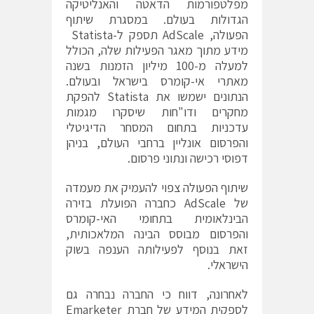
מפלטפורמות הדאטה והאנליטיקה
הגדולות בעולם. במסגרת שיתוף
הפעולה, AdScale תספק ל-Statista
מידע מתוך מאגר הפעילות שלה, הכולל
למעלה מ-100 מיליון הזמנות בשנה
מאתרי אי-קומרס בישראל ובעולם.
הנתונים ישמשו את Statista להפקת
מחקרים ודו"חות שיסקרו מגמות
עדכניות בתחום המסחר הדיגיטלי
והפרסום אונליין ברחבי העולם, בניהן
דפוסי רכישה ונתוני פרסום.
שיתוף הפעולה צפוי להעמיק את מעמדה
של AdScale כחברה הפועלת בזירה
הבינלאומית בתחומי האי-קומרס
והפרסום מבוסס הבינה המלאכותית,
זאת בנוסף לפעילותה הענפה בשוק
הישראלי.
לאחרונה, דווח כי החברה נבחרה גם
לספקית המידע של חברת Emarketer