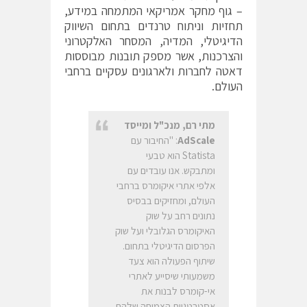
– גוף מחקר אמריקאי המתמחה במידע,
תחזיות וניתוח טרנדים בתחום השיווק
הדיגיטלי, המדיה, המסחר האלקטרוני
והצרכנות, אשר מספק תובנות מבוססות
דאטה לחברות ולארגונים עסקיים ברחבי
העולם.
מתי רם, מנכ"ל ומייסד
AdScale
: "החיבור עם
Statista הוא טבעי
ומתבקש. אנו עובדים עם
אלפי אתרי איקומרס ברחבי
העולם, ומחזיקים בבסיס
נתונים רחב על שוק
האיקומרס הגלובלי ועל שוק
הפרסום הדיגיטלי בתחום.
שיתוף הפעולה הוא צעד
משמעותי שיסייע לאתרי
אי-קומרס לבנות את
אסטרטגיית הצמיחה שלהם