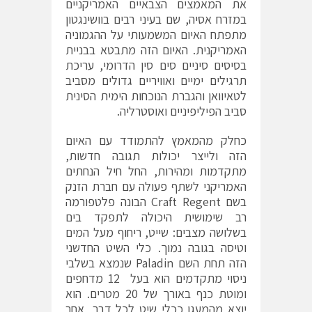
את המאמצים הצבאיים האמריקניים
במזרח אסיה, שם בעיני רבים בוושינגטון
מתפתח האיום המשמעותי על ההגמוניה
האמריקנית. האיום הזה מתבטא בבניית
בסיסים סיניים סים סין הדרומי, עריכת
תרגילים ימיים ואוויריים גדולים מסביב
לטאיוואן והגברת הנוכחות הימית הסינית
סביב הפיליפיניים ואוסטרליה.
כחלק מהמאמץ להתמודד עם האיום
הזה ולייצר יכולות תגובה חדשות,
מתקדמות ומהירות, החל חיל הנחתים
האמריקני לשתף פעולה עם חברת הזנק
בשם Craft Regent הבונה פלטפורמה
רב שימושית היכולה לתפקד בים
בשלושה מצבים: שייט, ריחוף מעל המים
וטיסה בגובה נמוך. כלי השיט החדשני
הזה תחת השם Paladin שנמצא בשלבי
ניסוי מתקדמים הוא בעל 12 מדחפים
ומוטת כנף באורך של 20 מטרים. הוא
יוצא מהמעגן ככלי שיט לכל דבר, אחר