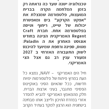
טכנולוגיה ישנה שעד כה נראתה רק
בזמן המלחמה הקרה בברית
המועצות, פלטפורמה שמנצלת את
"אפקט הקרקע" בים ומאפשרת
יכולות של שייט, ריחוף וטיסה
בפלטפורמה אחת. חברת
Craft
Regent האמריקנית הציגה בחודש
אוגוסט האחרון את ה
Paladin:
מטוס, ספינה ורחפת שמיועד להיכנס
לשוק התעבורה האזרחי ב 2027
ומעורר ענין רב גם אצל הצי
האמריקני.
חיל הים האמריקני – NAVY, נמצא כל
העת במרוץ פיתוח של פלטפורמות ימיות
חדשות, ככל שהאיום הסיני באוקיינוס
הפסיפי מתגבר, בעיני ארצות הברית.
חלק מהמאמץ האמריקני להביא להסדר
אזורי במזרח התיכון ולייצב אותו מבחינה
ביטחונית הוא הרצון למקד בעתיד הקרוב