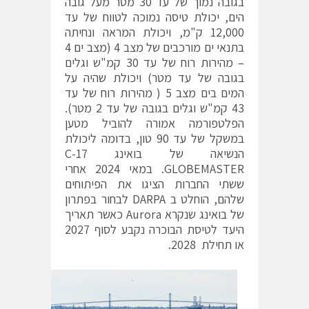
בגובה נמוך של עד 30 מטר מעל גובה
הים, יכולת טיסה נמוכה לטווח של עד
12,000 ק"מ, ויכולת המראה ונחיתה
בתנאי ים מורכבים של מצב 4 (מצב ים 4
– מהירות רוח של עד 30 קמ"ש וגלים
בגובה של עד מטר) ויכולת שהיה על
המים בים מצב 5 ( מהירות רוח של עד
43 קמ"ש וגלים בגובה של עד 2 מטר).
הפלטפורמה אמורה להוביל מטען
במשקל של עד 90 טון, בדומה ליכולת
הנשיאה של בואינג 17-C
GLOBEMASTER. במאי 2024 אחרי
ששתי החברות הציגו את הפיתוחים
שלהם, הוחלט ב DARPA לבחור בפתרון
של בואינג שנקרא Aurora כאשר תאריך
היעד לטיסת הבוכרה נקבע לסוף 2027
או תחילת 2028.