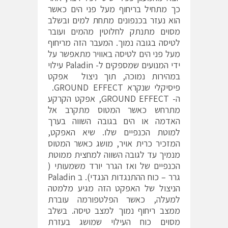
כך מתחיל בריחוף מעל פני הים כאשר
הוא נעזר בכנפונים מתחת למים ובשלב
מסוים מתנתק לחלוטין מהמים ועובר
לטיסה בגובה נמוך. המעבר הזה מריחוף
מעל פני הים לטיסה באוויר מתאפשר על
ידי המנועים שמספקים ל- Paladin עילוי
במהירות נמוכה, תוך ניצול אפקט
פיסיקלי שנקרא GROUND EFFECT.
ה- GROUND EFFECT, אפקט הקרקע
מתרחש כאשר המטוס מתקרב אל
האדמה או הים בגובה השווה בערך
למוטת הכנפיים שלו. שיא האפקט,
המזכיר כרית אויר, מושג כאשר המטוס
מנמיך עד לגובה השווה למחצית ממוטת
הכנפיים של ואז הגרר יורד משמעותי (
גרר – כוח ההתנגדות הנגדי). ב Paladin
הניצול של האפקט הזה מגיע מלמטה
למעלה, כאשר הפלטפורמה עוברת
ממצב ריחוף נמוך למצב טיסה. בשלב
מסוים כוח העילוי שמושג בעזרת