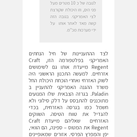
לגובה של כ 10 מטרים מעל
פני הים, וזו היכולת שקורצת
לצי האמריקני. בגובה הזה
קשה מאד לאתר אותו על
ידי מערכות מכ"מ.
לצד ההתעניינות של חיל הנחתים
האמריקני בפלטפורמה הזו, Craft
Regent מייעדת אותו גם לשימושים
אזרחיים. למעשה התכנון הראשוני היה
לשוק האזרחי ואחרי הוכחת היכולת החל
משרד ההגנה האמריקני להתעניין ב
Paladin. בגרזה הצבאית שלו המנועים
מתוכננים להתבסס על דלק סילוני ולא
חשמל כמו בגרסה האזרחית, בכדי
להגדיל את טווח הטיסה. השווקים
האזרחיים שאליהם מייעדת Craft
Regent את המטוס – ספינה, הם הוואי,
יפן והמפרץ הפרסי. אזורים שמאופיינים