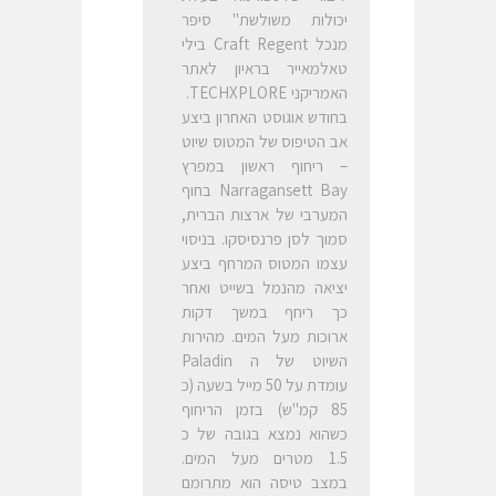
יכולות משולשת" סיפר
מנכל Craft Regent בילי
טאלמאייר בראיון לאתר
האמריקני TECHXPLORE.
בחודש אוגוסט האחרון ביצע
אב הטיפוס של המטוס שיוט
– ריחוף ראשון במפרץ
Narragansett Bay בחוף
המערבי של ארצות הברית,
סמוך לסן פרנסיסקו. בניסוי
עצמו המטוס המרחף ביצע
יציאה מהנמל בשייט ואחר
כך ריחף במשך דקות
ארוכות מעל המים. מהירות
השיוט של ה Paladin
עומדת על 50 מייל בשעה (כ
85 קמ"ש) בזמן הריחוף
כשהוא נמצא בגובה של כ
1.5 מטרים מעל המים.
במצב טיסה הוא מתרומם