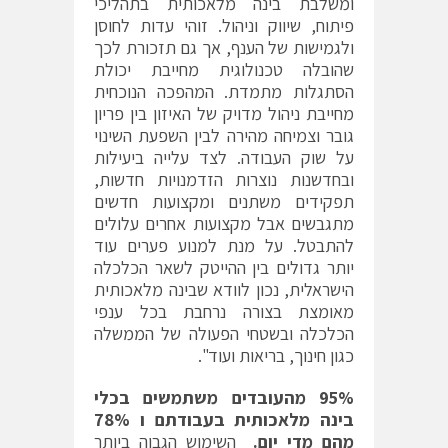
ומשלבת בינה מלאכותית בתהליכי
פיתוח, שיווק וניהול. זוהי עדות לחוסן
ולגמישות של הענף, אך גם תזכורת לכך
שהובלה טכנולוגית מחייבת יכולת
הסתגלות מתמדת. המהפכה הנוכחית
מחייבת ניהול מדויק של האיזון בין פריון
גובר וצמיחה מהירה לבין השפעת השינוי
על שוק העבודה. לצד עלייה ביעילות
ובחדשנות נוצרות הזדמנויות חדשות,
תפקידים משתנים ומקצועות חדשים
מתגבשים אבל מקצועות אחרים עלולים
להתבטל. על מנת למנוע פערים עוד
יותר גדולים בין ההייטק לשאר הכלכלה
הישראלית, נכון לוודא שבינה מלאכותית
מאומצת בצורה נרחבת בכל ענפי
הכלכלה ובשטחי הפעולה של הממשלה
כגון חינוך, בריאות ועוד".
95%
מהעובדים משתמשים בכלי
בינה מלאכותית בעבודתם ו
78%
מהם מדי יום.
השימוש הגבוה ביותר