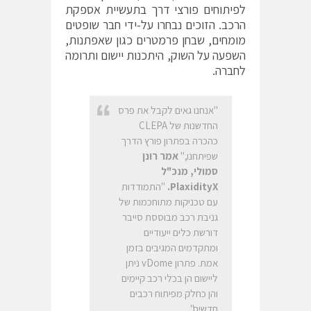
לפיתוחים פורצי דרך בתעשיית אספקת
הרכב. הזוכים נבחרו על-ידי חבר שופטים
מומחים, שבחן פרמטרים כגון שאפתנות,
השפעה על השוק, היתכנות יישום ותרומה
לחברה.
"אנחנו גאים לקבל את פרס
החדשנות של CLEPA
כהכרה בפתרון פורץ הדרך
שפיתחנו,"
אמר רונן
סמולי, מנכ"ל
PlaxidityX.
"התמודדות
עם טכניקות מתוחכמות של
גניבת רכב מבוססת סייבר
דורשת כלים ייעודיים
ומתקדמים המגיבים בזמן
אמת. פתרון vDome ניתן
ליישום הן בכלי רכב קיימים
והן כחלק מפיתוח רכבים
חדשים".