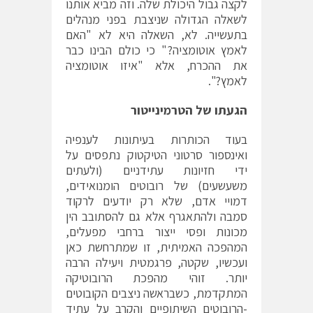
לקצה גבול היכולת שלה. וזה מביא אותנו
לשאלה הגדולה שניצבת בפני מנהלים
בתעשייה. לא, השאלה היא לא "האם
לאמץ אוטומציה?" כי כולם הבינו כבר
את ההכרח, אלא "איזו אוטומציה
לאמץ?".
הגעתו של הטרמינייטור
בעוד הכותרות בעיתונות לענפיה
ואינספור סרטוני הטיקטוק נתפסים על
ידי חזיונות עתידניים (ולעתים
משעשעים) של רובוטים הומנואידים,
דמויי אדם, שלא רק יודעים לרקוד
סמבה ולהתאגרף אלא גם להסתובב הין
מכונות ופסי ייצור ברחבי מפעלים,
המהפכה האמיתית, זו שמתרחשת כאן
ועכשיו, שקטה, פרגמטית ויעילה הרבה
יותר. זוהי מהפכת הרובוטיקה
המתקדמת, כשבראשה ניצבים הקובוטים
-הרובוטים השיתופיים והקרב על עתיד