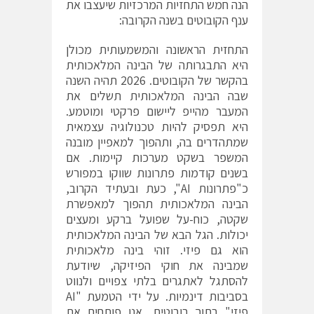
הנה חמש התחזיות המרכזיות שיעצבו את
ענף הקובוטים בשנה הקרובה:
התחזית הראשונה והמשמעותית מכולן
היא התבגרותה של הבינה המלאכותית
בהקשר של הקובוטים. 2026 תהיה השנה
שבה הבינה המלאכותית תשלים את
המעבר מהייפ ליישום פרקטי ומוטמע.
היא תפסיק להיות טכנולוגיה עצמאית
שמתהדרים בה, ותהפוך למאפיין מובנה
המשפר בשקט מערכות קיימות. אם
בשנים קודמות פתרונות שווקו במפורש
כ"פתרונות AI", כעת ובעתיד הקרוב,
הבינה המלאכותית תהפוך למאפשרת
שקטה, כוח-על שפועל ברקע ומעצים
יכולות. הגל הבא של הבינה המלאכותית
הוא גם פיזי. זוהי בינה מלאכותית
שמבינה את חוקי הפיזיקה, שיודעת
להסתגל לאתגרים בלתי צפויים ולנווט
בסביבות דינמיות. על ידי הטמעת "AI
פיזי" בתוך רובוטים, אנו פותחים את