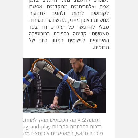
אמת ואלגוריתמים מתקדמים יאפשרו
לקובוטים לזהות ולהגיב לתנועות
אנושיות באופן מיידי, מה שיבטיח בטיחות
מבלי להתפשר על יעילות. זהו צעד
משמעותי קדימה בהפיכת הרובוטיקה
השיתופית ליישומית במגוון רחב של
תחומים.
תמונה 2: אימוץ הקובוטים מואץ לאחרונה
בזכות התרחבות פתרונות plug-and-play
מוכנים מראש, המאפשרים אוטומציה מהירה