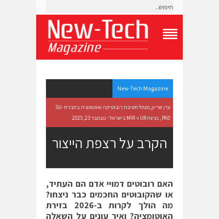
T
o
g
g
l
e
New-Tech Magazine
N
a
ערן שריון, מנהל חטיבת רובוטיקה ואוטומציה בחברת SU-
v
PAD , נציגת UR ו- MIR בישראל - נובמבר 23, 2025
i
g
הקרב על רצפת הייצור
a
t
i
o
n
האם רובוטים דמויי אדם הם העתיד,
M
e
או שהקובוטים החכמים כבר ניצחו?
n
מה הולך לקרות ב-2026 בזירת
u
האוטומציה? ואיך עונים על השאלה