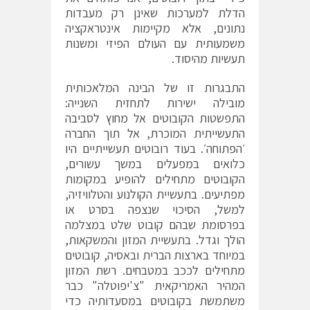
הדלת למערכות שאינן רק מעבדות
נתונים, אלא מקיימות אינטראקציה
משמעותית עם העולם הפיזי ומשנות
תעשיות מהיסוד.
התבגרות זו של הבינה המלאכותית
מובילה ישירות לתחזית השנייה:
התפשטות הקובוטים אל מחוץ לסביבה
התעשייתית המוכרת, אל תוך החברה
׳הפתוחה׳. בעוד רובוטים תעשייתיים היו
כלואים במפעלים במשך עשורים,
הקובוטים מתחילים להופיע במקומות
מפתיעים. בתעשיית הקולנוע והטלוויזיה,
למשל, הסיכוי שנצפה בסרט או
בפרסומת שבהם קובוט שלט במצלמה
הולך וגדל. בתעשיית המזון והמשקאות,
במיוחד בארצות הברית ובאסיה, קובוטים
מתחילים לככב במטבחים. רשת המזון
המהיר האמריקאית "צ'יפוטלה" כבר
משתמשת בקובוטים במסעדותיה כדי