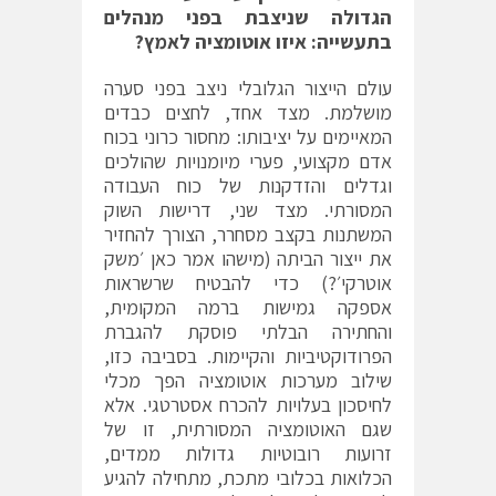
הגדולה שניצבת בפני מנהלים
בתעשייה: איזו אוטומציה לאמץ?
עולם הייצור הגלובלי ניצב בפני סערה
מושלמת. מצד אחד, לחצים כבדים
המאיימים על יציבותו: מחסור כרוני בכוח
אדם מקצועי, פערי מיומנויות שהולכים
וגדלים והזדקנות של כוח העבודה
המסורתי. מצד שני, דרישות השוק
המשתנות בקצב מסחרר, הצורך להחזיר
את ייצור הביתה (מישהו אמר כאן ׳משק
אוטרקי׳?) כדי להבטיח שרשראות
אספקה גמישות ברמה המקומית,
והחתירה הבלתי פוסקת להגברת
הפרודוקטיביות והקיימות. בסביבה כזו,
שילוב מערכות אוטומציה הפך מכלי
לחיסכון בעלויות להכרח אסטרטגי. אלא
שגם האוטומציה המסורתית, זו של
זרועות רובוטיות גדולות ממדים,
הכלואות בכלובי מתכת, מתחילה להגיע