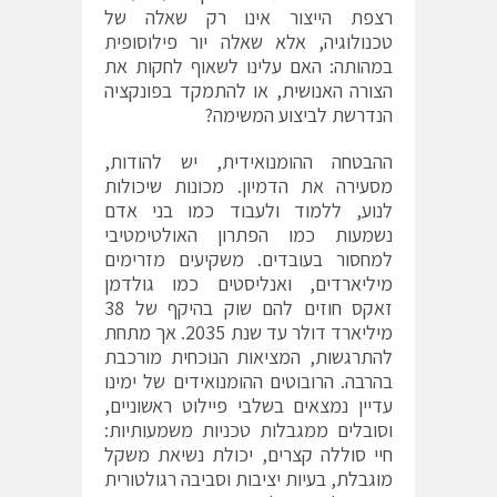
רצפת הייצור אינו רק שאלה של
טכנולוגיה, אלא שאלה יור פילוסופית
במהותה: האם עלינו לשאוף לחקות את
הצורה האנושית, או להתמקד בפונקציה
הנדרשת לביצוע המשימה?
ההבטחה ההומנואידית, יש להודות,
מסעירה את הדמיון. מכונות שיכולות
לנוע, ללמוד ולעבוד כמו בני אדם
נשמעות כמו הפתרון האולטימטיבי
למחסור בעובדים. משקיעים מזרימים
מיליארדים, ואנליסטים כמו גולדמן
זאקס חוזים להם שוק בהיקף של 38
מיליארד דולר עד שנת 2035. אך מתחת
להתרגשות, המציאות הנוכחית מורכבת
בהרבה. הרובוטים ההומנואידים של ימינו
עדיין נמצאים בשלבי פיילוט ראשוניים,
וסובלים ממגבלות טכניות משמעותיות:
חיי סוללה קצרים, יכולת נשיאת משקל
מוגבלת, בעיות יציבות וסביבה רגולטורית