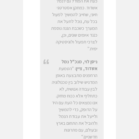
כעת את המודל גם לנמל
אשדוד. כמתקן אסטרטגי
חיוני, שחייב להמשיך לפעול
בכל עת, נוכל לתעל את
המערך כשכבת הגנה נוספת
כנגד איומים שונים, וכן,
לצרכי תפעול ולוגיסטיקה
ימית."
ניסן לוי, מנכ"ל נמל
אשדוד, ציין:
"הטמעת
הרחפנים מתבצעת באופן
המדגיש שילוב בין טכנולוגיה
לבין עבודה אנושית, לא
כתחליף אלא ככוח מחזק.
אנו נמצאים כל העת עם היד
על הדופק, כדי להמשיך
ולייעל את עבודת הנמל
ולהוביל את התחום בארץ
ובעולם, עם פתרונות
חדשניים."