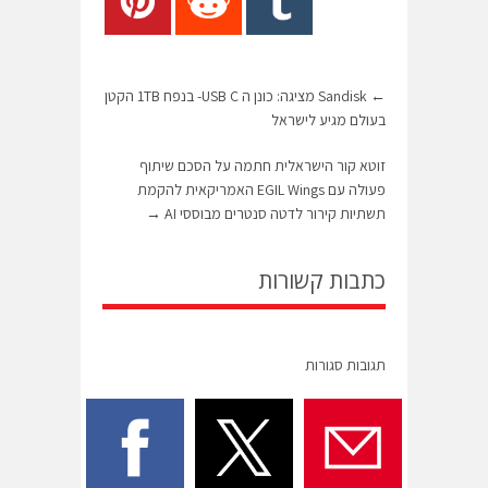
←
Sandisk מציגה: כונן ה USB C- בנפח 1TB הקטן
בעולם מגיע לישראל
זוטא קור הישראלית חתמה על הסכם שיתוף
פעולה עם EGIL Wings האמריקאית להקמת
תשתיות קירור לדטה סנטרים מבוססי AI
→
כתבות קשורות
תגובות סגורות