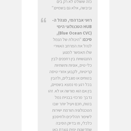
כזה ששולט לא רק בים
וביבשה, אלא גם בשמיים."
רועי אברהמי, מנהל ה-
HUB
הטכנולוגי הימי
),
Blue Ocean CVC
(
סיכם:
"היכולת של הנמל
לנהל את המרחב האווירי
שלו תאפשר למנוע
התנגשויות בין רחפנים לבין
כלי טיס, אוניות ותשתיות
קריטיות, לקבוע אזורי טיסה
בטוחים או מוגבלים, ולהבין
בכל רגע מי נמצא בשמיים,
בין אם הוא מורשה או לא. זהו
נדבך מרכזי בבניית נמל
בטוח, חכם ויעיל יותר שבו
הטכנולוגיה תורמת ישירות
לשיפור תהליכים ולחיסכון
כלכלי, וזו בדיוק הסיבה
שחדשנות ימית נוצרת כאן