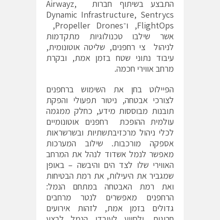
התבצע בשיתוף חברות Airwayz,
Dynamic Infrastructure, Sentrycs
FlightOps, ו־Propeller Drones,
אשר שילבו טכנולוגיות מתקדמות
לניהול צי רחפנים, שליטה אוטונומית,
עיבוד נתוני שטח בזמן אמת, ובקרת
מרחב אווירי חכמה.
הפיילוט בחן את השימוש ברחפנים
לצורכי אבטחה, ניטור תפעולי והפקת
תובנות מבוססות מידע, כחלק ממגמה
עולמית ההופכת רחפנים אוטונומיים
לכלי ניהול מרכזיבתשתיות ובשרשראות
אספקה מורכבות. שילוב המערכות
מאפשר לנמל אשדוד לנהל את המרחב
האווירי שלו לצד הים והיבשה – באופן
שמגביר את היעילות, את רמת הבטיחות
ואת רמת האבטחה במתחם הנמל:
הרחפנים מאפשרים לנטר מרחבים
גדולים בזמן אמת, לזהות אירועים
חריגים, ולסייע לעובדי הנמל לבצע