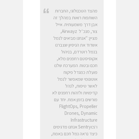
מהצד הטכנולוגי, החברות
השותפות רואות במהלך זה
אבן דרך משמעותית. אייל
צור, מנכ״ל Airwayz,
מציין: "אנחנו מביאים לנמל
אשדוד את הניסיון שצברנו
בנמל רוטרדם, בניהול
אקוסיסטם רחפנים מלא,
חכם ובטוח. המערכת שלנו
פועלת כמגדל פיקוח
אוטונומי שמאפשר לנמל
לאשר טיסות, לנהל
קדימויות ולזהות רחפנים לא
מורשים בזמן אמת. יחד עם
FlightOps, Propeller
Drones, Dynamic
Infrastructure
ו־Sentrycs אנחנו מדגימים
כיצד נראה נמל חכם באמת,