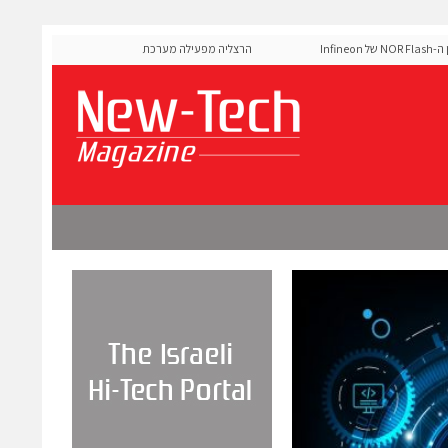
MediaTek אישרה את זיכרון ה-NOR Flash של Infineon
הרצליה מפעילה מערכת AI לניהול אדפטיבי של רמזורים