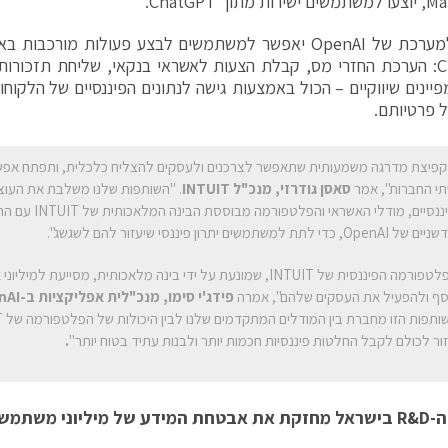
תוך ChatGPT.
רכת של OpenAI
יאפשר למשתמשים לבצע פעולות מורכבות באמ
ChatGPT: הערכת החזרי מס, קבלת הצעות לאשראי בנקאי, שליחת תזכורו
יינים שיווקיים – הכול באמצעות גישה לנתונים הפיננסיים של הלקוחו
 פרטיותם.
 קפיצת מדרגה משמעותית שתאפשר לצרכנים ולעסקים להצליח כלכלית, ותפתח אפשר
י החברות", אמר
סאסן גודרזי, מנכ"ל
INTUIT
. "השותפות שלנו משלבת את העוצ
הפיננסיים, מודלי האשראי והפ
Ope, כדי לתת למשתמשים יתרון פיננסי שיעזור להם לשגשג".
"הפלטפורמה הפיננסית של INTUIT, שמונעת על ידי בינה מלאכותית, מסייעת ל
ף ולהפעיל את העסקים שלהם", אמרה
פידג'י סימו, מנכ"לית אפליקציות ב-
nAI
ור לכולם לקבל החלטות פיננסיות חכמות יותר ולבנות עתיד בטוח יותר"
.
ה-
D
&
R
בישראל מחזקת את אבטחת המידע של מיליוני משתמשי