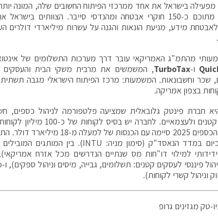
פיתוח – מתוכם כ-150 חוקרי אבטחה ומהנדסי סייבר. הצוותים ביש
לאבטחת מידע, מניעת הונאות והגנה על עשרות מיליארדי דולרים ה
עותי מהתמ"ג האמריקאי עובר דרך מערכות התשלומים של אינטואי
Quic
ו-
TurboTax
, המשמשים את מרבית משקי הבית והעסקים בא
וחות בצפון אמריקה.
א חברת פינטק גלובאלית שמציעה פלטפורמה לניהול כספים, חשבונ
טנים ולעצמאיים. לחברה יש בסיס לקוחות של כ-
100
מיליון לקוחות
עלה מ-18 מיליארד דולר. החברה הונפקה בשנת
יום במדד הנאסד"ק (סימון מניה:
INTU
). בין המותגים המובילים
דידותי למילוי דו"חות מס שנתיים הנדרשים מכל אזרח אמריקאי)
הול פיננסי לעסקים קטנים: תשלומים, גבייה, מיסים וניהול ספקים), ו-
p
ווק וניהול קשרי לקוחות).
ו-טק מגזינים גרופ