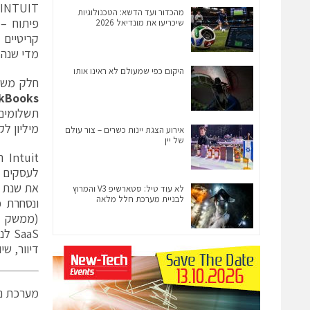
מהכדור ועד הדשא: הטכנולוגיות
שיכריעו את מונדיאל 2026
קריטיים 
מדי שנה.
היקום כפי שמעולם לא ראינו אותו
חלק משמ
kBooks
מיליון לק
אירוע הצגת יינות כשרים – צור עולם
של יין
Intuit
הי
לעסקים ק
את שנת הכספים 2025 סיימה עם הכנסות של למ
לא עוד טיל: סטארשיפ V3 והמרוץ
לבניית מערכת חלל מלאה
ונסחרת כ
(ממשק י
SaaS
לני
דיוור, שי
מערכת ני