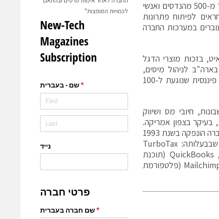
החברה לאחר אימות פרטים ובהתאם
INTUIT מפעילה בישראל את אחד ממרכזי הפיתוח החשובים שלה, המונה יותר מ-500 מהנדסים ואנשי
לכמויות המופצות*
ראל אחראים לפיתוח פתרונות
עוברים במערכות החברה
ט, בזכות מוצרי הדגל
רה"ב לניהול מיסים,
תשלומים, שכר וחשבונאות. המשמעות: מרכז הפיתוח הישראלי מגבה תשתית פיננסית שנוגעת ל-100
ות, חיובי מס ושיווק
, בעיקר בצפון אמריקה.
1993
 שבבעלותה:
TurboTax
,
QuickBooks
(תוכנת
Mailchim
(פלטפורמת