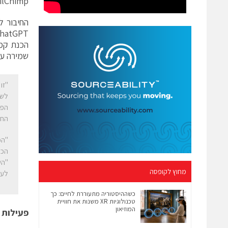
MailChimp, יוצעו למשתמשים ישירות מ
החיבור למע
הכנת קמפ
שמירה על
"זו
לשת
החדשניים של nAI
הכס
מחוץ לקופסה
לעז
כשההיסטוריה מתעוררת לחיים: כך
טכנולוגיות XR משנות את חוויית
המוזיאון
פעילות 