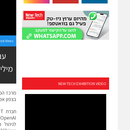
test News
מיליון דולר עם I
NEW-TECH EXHIBITION VIDEO
בצפון אמ
לניהול 