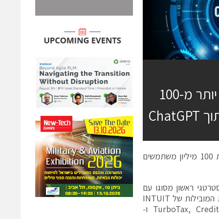
ענקית הפינטק INTUIT חתמה על עסקה של יותר מ-100
מרכז הפיתוח הישראלי ממלא תפקיד מרכזי באבטחת הפלטפורמה המשרתת 100 מיליון משתמשים
אסטרטגי ראשון מסוגו עם
OpenAI, בשווי של למעלה מ-100 מיליון דולר. במסגרת ההסכם, האפליקציות המובילות של INTUIT
Credi
,
TurboTax
ו-