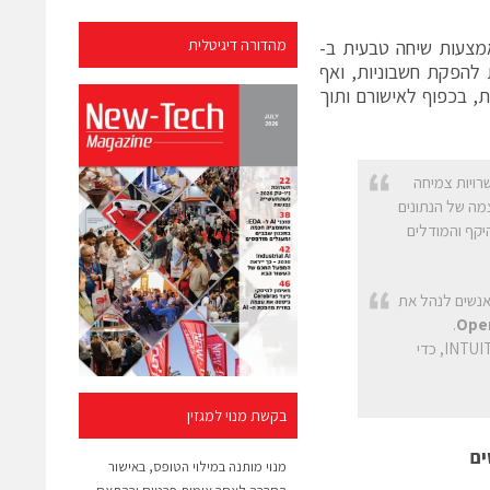
צעות שיחה טבעית ב-
מהדורה דיגיטלית
ת להפקת חשבוניות, ואף
ת, בכפוף לאישורם ותוך
ויות צמיחה
מה של הנתונים
לטפורמה מבוססת הבינה המלאכותית של INTUIT עם ההיקף והמודלים
מיליוני אנשים לנהל את
.
Ope
"השותפות הזו מחברת בין המודלים המתקדמים שלנו לבין היכולות של הפלטפורמה של INTUIT, כדי
בקשת מנוי למגזין
ם
מנוי מותנה במילוי הטופס, באישור