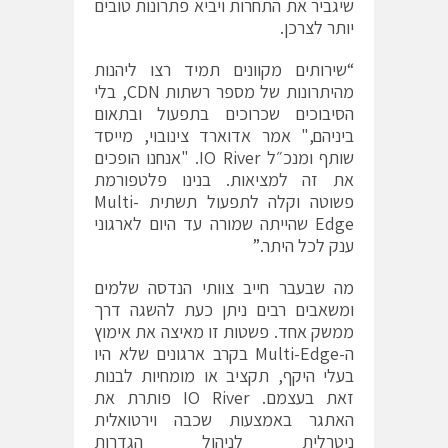
שיגביר את התחרות ויביא פתרונות טובים
יותר לצרכן.
“שירותים מקוונים תמיד רצו ליהנות
מהיתרונות של מספר רשתות
CDN
, בלי
הסיבוכים שכרוכים בתפעול ובתאום
ביניהם,"
אמר אדוארד צינובוי, מייסד
שותף ומנכ״ל IO River.
"אנחנו הופכים
את זה למציאות. בנינו פלטפורמת
פשוטה וקלה לתפעול תשתית
Multi-
Edge
שהייתה שמורה עד היום לארגוני
ענק לכל היתר.”
מה שבעבר חייב צוותי הנדסה שלמים
ומשאבים רבים ניתן כעת להשגה דרך
ממשק אחד. פשטות זו מאיצה את אימוץ
ה-Multi-Edge בקרב ארגונים שלא היו
בעלי היקף, תקציב או מומחיות לבנות
זאת בעצמם. IO River פותרת את
האתגר באמצעות שכבה וירטואלית
ניטרלית לניהול הגדרות