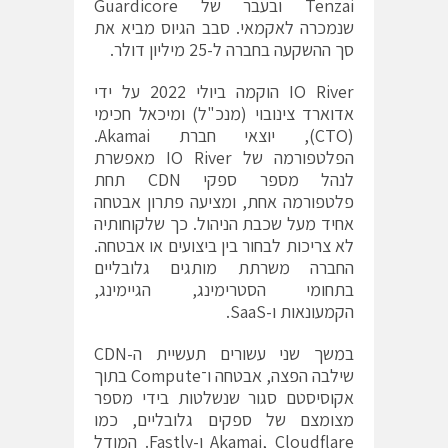
Tenzai ובעבר של Guardicore
שנמכרה לאקמאי. סבב הגיוס מביא את
סך ההשקעה בחברה ל-25 מיליון דולר.
IO River הוקמה ביולי 2022 על ידי
אדוארד צינובוי (מנכ"ל) ומיכאל חכימי
(CTO), יוצאי חברת Akamai.
הפלטפורמה של IO River מאפשרת
לנהל מספר ספקי CDN תחת
פלטפורמה אחת, ומציעה פתרון אבטחה
אחיד מעל שכבת הניהול. כך שלקוחותיה
לא צריכות לבחור בין ביצועים או אבטחה.
החברה משרתת מותגים גלובליים
בתחומי הסטרימינג, הגיימינג,
הקמעונאות ו-SaaS.
במשך שני עשורים תעשיית ה-CDN
שילבה הפצה, אבטחה ו־Compute בתוך
אקוסיסטם סגור שנשלטות בידי מספר
מצומצם של ספקים גלובליים, כמו
Akamai, Cloudflare ו-Fastly. המודל