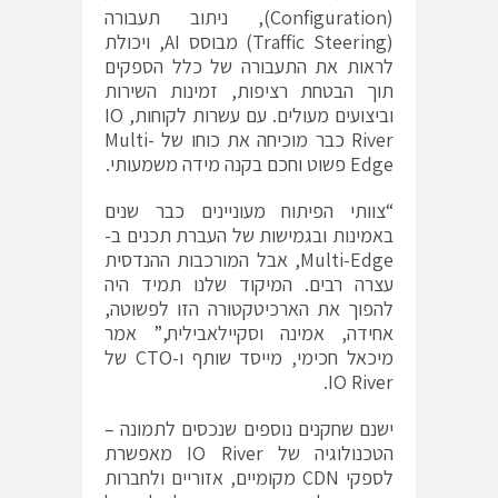
(Configuration), ניתוב תעבורה
(Traffic Steering) מבוסס AI, ויכולת
לראות את התעבורה של כלל הספקים
תוך הבטחת רציפות, זמינות השירות
וביצועים מעולים. עם עשרות לקוחות, IO
River כבר מוכיחה את כוחו של Multi-
Edge פשוט וחכם בקנה מידה משמעותי.
“צוותי הפיתוח מעוניינים כבר שנים
באמינות ובגמישות של העברת תכנים ב-
Multi-Edge, אבל המורכבות ההנדסית
עצרה רבים. המיקוד שלנו תמיד היה
להפוך את הארכיטקטורה הזו לפשוטה,
אחידה, אמינה וסקיילאבילית,” אמר
מיכאל חכימי, מייסד שותף ו-CTO של
IO River.
ישנם שחקנים נוספים שנכסים לתמונה –
הטכנולוגיה של IO River מאפשרת
לספקי CDN מקומיים, אזוריים ולחברות