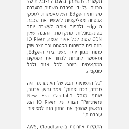
תקשורת להשתתף בהעברה גלובלית של
תכנים. על ידי הפרדת תשתית ההעברה
משירותי ה-Edge. היא מאפשרת לספקי
אבטחה ואפליקציות להעשיר את שכבת
ה-Edge ולהפוך אותה לעשירה יותר
בפונקציונליות מתקדמת. ההבנה שאין
CDN שטוב לכל אזיור הפצה, IO River
בונה בית לרשתות הקטנות וכך נוצר שוק
פתוח ומגוון יותר משני צידי ה-Edge,
ומאפשר לחברות לבחור את הספקים
המתאימים ביותר לכל אזור ולכל
פונקציה.
“גל התשתיות הבא של האינטרנט יהיה
מבוזר, חכם ופתוח,” אמר גדעון ארגוב,
שותף מנהל ב-New Era Capital
Partners“ הצוות של IO River הוא
הראשון שהופך את החזון הזה למציאות
עובדתית.”
התקלות אחרונות ב-AWS, Cloudflare