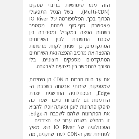
הזה מנע שימושיות בריבוי ספקים
(Multi-CDN), בשל הנטל התפעולי
הכרוך בכך. הפלטפורמה של IO River
מאפשרת סוף-סוף ליהנות ממספר
רשתות הפצה במקביל ומפרידה בין
שכבת התשתית לבין השירותים
המתקדמים, כך שניתן לקחת מרשתות
ההפצה את מרכיב ההפצה ואת השירותים
המתקדמים מספקים חיצוניים. בלי
הצורך להתפשר בין ביצועים לאבטחה.
אם עד היום חברות ה-CDN הן היחידות
שמספקות שירותי אבטחה בשכבת ה-
Edge, הטכנולוגיה החדשנית יוצרת
הזדמנות גם לחברות סייבר שעד כה
סיפקו פתרונות לענן ומעתה יוכלו להביא
את הפתרונות שלהם לשכבת ה-Edge.
זו בהחלט בשורה עבור שני הצדדים –
הטכנולוגיה של IO River היא מאיץ
לפתיחת שוק ה-CDN לעוד שחקנים, מה