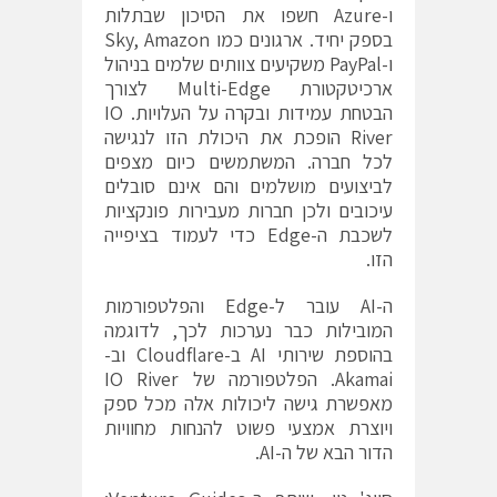
ו-Azure חשפו את הסיכון שבתלות
בספק יחיד. ארגונים כמו Sky, Amazon
ו-PayPal משקיעים צוותים שלמים בניהול
ארכיטקטורת Multi-Edge לצורך
הבטחת עמידות ובקרה על העלויות. IO
River הופכת את היכולת הזו לנגישה
לכל חברה. המשתמשים כיום מצפים
לביצועים מושלמים והם אינם סובלים
עיכובים ולכן חברות מעבירות פונקציות
לשכבת ה-Edge כדי לעמוד בציפייה
הזו.
ה-AI עובר ל-Edge והפלטפורמות
המובילות כבר נערכות לכך, לדוגמה
בהוספת שירותי AI ב-Cloudflare וב-
Akamai. הפלטפורמה של IO River
מאפשרת גישה ליכולות אלה מכל ספק
ויוצרת אמצעי פשוט להנחות מחוויות
הדור הבא של ה-AI.