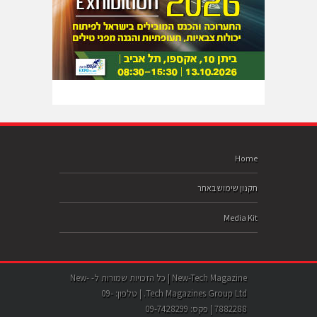
Home
תקנון שימוש באתר
Media Kit
New-Tech Magazine | כל הזכויות שמורות ל- New-
Tech Magazines Group Ltd. | טלפון: 09-
7882288 | פקס: 09-7428299