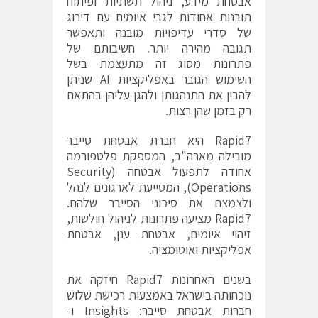
אבטחת מידע, ניהול תשתיות ופיתוח
תובנות אחודות לגבי איומים עם דירוג
של סדרי עדיפויות מובנה ותאפשר
תגובה מהירה יותר. חשיבותם של
פתרונות מסוג זה מתעצמת בשל
השימוש הגובר באפליקציות AI שניתן
להבין את התנהגותן ולהגן עליהן בהתאם
רק בזמן שהן רצות.
Rapid7 היא חברת אבטחת סייבר
מובילה מארה"ב, המספקת פלטפורמה
אחודה לתפעול אבטחה (Security
Operations), המסייעת לארגונים לנהל
ולצמצם את סיכוני הסייבר שלהם.
Rapid7 מציעה פתרונות לניהול חולשות,
זיהוי איומים, אבטחת ענן, אבטחת
אפליקציות ואוטומציה.
בשנים האחרונות Rapid7 חיזקה את
נוכחותה בישראל באמצעות רכישת שלוש
חברות אבטחת סייבר: Insights ו-