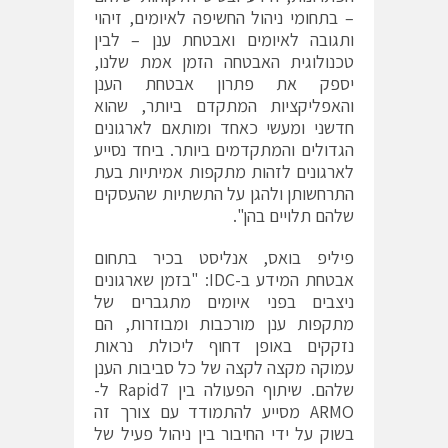
– בתחומי ניהול החשיפה לאיומים, זיהוי
ותגובה לאיומים ואבטחת ענן – לבין
טכנולוגית האבטחה הזמן אמת שלנו,
יספק את פתרון אבטחת הענן
והאפליקציות המתקדם ביותר, שהוא
חדשני ומעשי כאחד ומותאם לארגונים
הגדולים והמתקדמים ביותר. ביחד נסייע
לארגונים לזהות מתקפות אמיתיות בעת
התרחשותן ולהגן על התשתיות שהעסקים
שלהם תלויים בהן".
פיליפ בואס, אנליסט בכיר בתחום
אבטחת המידע ב-IDC: "בזמן שארגונים
ניצבים בפני איומים מתגברים של
מתקפות ענן מורכבות ומבוזרות, הם
נזקקים באופן דחוף ליכולת נראות
עמוקה מקצה לקצה של כל סביבות הענן
שלהם. שיתוף הפעולה בין Rapid7 ל-
ARMO מסייע להתמודד עם צורך זה
בשוק על ידי החיבור בין ניהול פעיל של