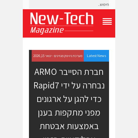
T
o
g
g
l
e
Latest News
מערכת ניו-טק מגזינים - ינואר 15, 2026
N
a
חברת הסייבר ARMO
v
i
נבחרה על ידי Rapid7
g
a
t
כדי להגן על ארגונים
i
o
מפני מתקפות בענן
n
M
e
באמצעות אבטחת
n
u