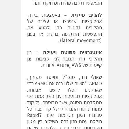
המאפשר תגובה מהירה ומדויקת יותר.
להגיב מיידית
– באמצעות בידוד
אפליקציות שנפרצו או עצירה של
תהליכים זדוניים כדי למנוע את
התפשטות ההתקפה ברשת או בענן
(lateral movement) .
אינטגרציה פשוטה ויעילה
– בין
תהליכי זיהוי תגובה לבין סביבות ענן
קיימות של Azure, AWS ואחרות.
שאולי רוזן, מנכ"ל ומייסד משותף,
ARMO: "הצוות שלנו בנה את ARMO כדי
שארגונים יוכלו ליישם אבטחת
אפליקציות מבוססות ענן בזמן אמת הכי
מתקדמת מסוגה, אשר מבוססת על קוד
פתוח וניתוח התנהגותי של קוד עבור כל
סביבות הענן הקיימות היום. Rapid7
חולקת עמנו חזון זהה. השילוב בין מגוון
הפתרונות, הידע ובסיס הלקוחות שלהם