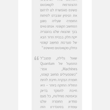
ההצטרפות לקוואנטום
משינס מאפשרת לנו לרתום
את הניסיון שצברנו לפיתוח
החומרה שעליה נשען
המחשוב הקוונטי. אנחנו גאים
בכך שהצוות שלנו בהונגריה
ייקח חלק בבניית הדור הבא
של מערכות מחשוב קוונטי
כחלק מקוואנטום מאשינס."
שאול גלילה, סמנכ"ל
התפעול של Quantum
Machines, אמר:
"כשמפעילים מחשב קוונטי,
חומרת הבקרה חייבת להיות
החוליה החזקה ביותר – היא
חייבת לתפקד בדיוק
ובאמינות מוחלטת, כל פעם
מחדש. החומרה שלנו
עומדת בסטנדרט הזה