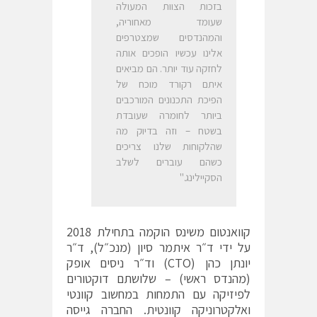
בזכות הצוות המעולה
שעומד מאחוריה,
והמהנדסים שמצטרפים
אלינו עכשיו הופכים אותה
לחזקה עוד יותר. הם מביאים
איתם רקורד מוכח של
הפיכת התכנונים המורכבים
ביותר לחומרה שעובדת
בשטח – וזה בדיוק מה
שהלקוחות שלנו צריכים
כשהם עוברים לשלב
הסקיילינג."
קוואנטום משינס הוקמה בתחילת 2018
על ידי ד״ר איתמר סיון (מנכ״ל), ד״ר
יונתן כהן (CTO) וד״ר ניסים אופק
(מהנדס ראשי) – שלושתם דוקטורים
לפיזיקה עם התמחות במחשוב קוונטי
ואלקטרוניקה קוונטית. החברה גייסה