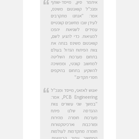
איתמר סיון, מייסד-שותף
ומנכ"ל קוואנטום משינס,
אמר: "אנחנו מתקרבים
לעידן שבו מחשבים קוונטיים
עמידים לשגיאות יהפכו
למציאות. כדי להגיע לשם,
קוואנטום משינס בנתה את
צוות הפיתוח הגדול בעולם
בתחום מערכות השליטה
למחשוב קוונטי, וממשיכה
להשקיע בתחום בהיקפים
חסרי תקדים."
יאנוש לאזאני, מייסד ומנכ"ל
PCB Engineering, אמר:
"במשך שני עשורים צוות
ההנדסה שלנו פיתח
מערכות חומרה מהירות
ומורכבות וארכיטקטורות
חומרה מתקדמות לעולמות
המחשוב עתיר הביצועים.