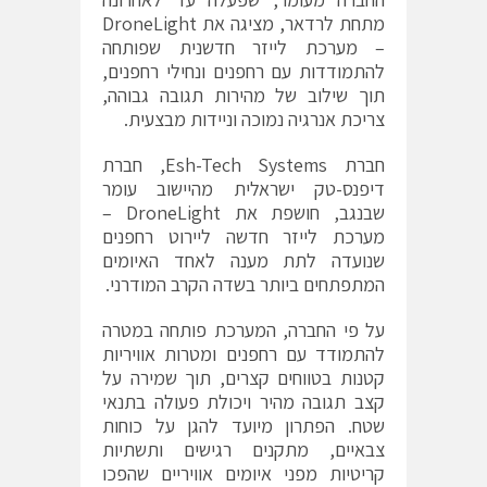
מתחת לרדאר, מציגה את DroneLight
– מערכת לייזר חדשנית שפותחה
להתמודדות עם רחפנים ונחילי רחפנים,
תוך שילוב של מהירות תגובה גבוהה,
צריכת אנרגיה נמוכה וניידות מבצעית.
חברת Esh-Tech Systems, חברת
דיפנס-טק ישראלית מהיישוב עומר
שבנגב, חושפת את DroneLight –
מערכת לייזר חדשה ליירוט רחפנים
שנועדה לתת מענה לאחד האיומים
המתפתחים ביותר בשדה הקרב המודרני.
על פי החברה, המערכת פותחה במטרה
להתמודד עם רחפנים ומטרות אוויריות
קטנות בטווחים קצרים, תוך שמירה על
קצב תגובה מהיר ויכולת פעולה בתנאי
שטח. הפתרון מיועד להגן על כוחות
צבאיים, מתקנים רגישים ותשתיות
קריטיות מפני איומים אוויריים שהפכו