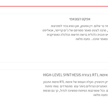
אפקט הצונאמי
ר בר שלום. דין ווסטמן, סגן נשיא בכיר לפתרונות
 מרבה לצטט מאמר מפורסם של ג’ים קריימר, אנאליסט
יש תכנית כלכלית ברשת חדשות הכלכלה האמריקנית
כתבה מלאה
HIGH-LEVEL SYNTHESIS
מאת, אריק ויינשטיין. הקלת העומס של אימות RTL אימות התכנון
האתגרים הגדולים ביותר עמו מתמודדים צוותי פיתוח
 היום. ככל שמורכבות הפיתוח ממשיכה לגדול, כך גם מנסות
כתבה מלאה