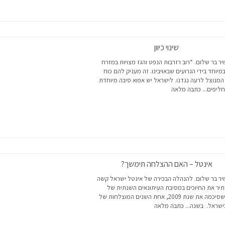
שינוי כיוון
ר בר שלום. “רוב רזרבות הנפט והגז מצויות במזרח
במיוחד בידי הגרועים שבאויבינו. זה מעניק להם כוח
מנוצל לרעה נגדנו. לישראל יש אפוא סיבה מיוחדת
ליפים...
כתבה מלאה
אינטל – האם ההצלחה תימשך?
ר בר שלום. להנהלה הבכירה של אינטל ישראל קשה
יר את החיוכים במסיבת העיתונאים השנתית של
החברה, שסיכמה את שנת 2009, אחת השנים המוצלחות של
ישראל. בשנה...
כתבה מלאה