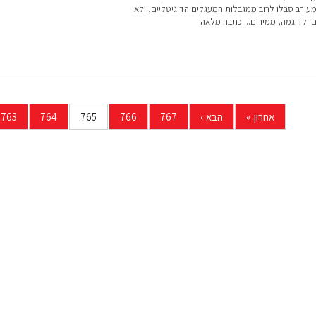
עורב סבלו לרוב ממגבלות המעגלים הדיגיטליים, ולא
ם. לדוגמה, ממירים...
כתבה מלאה
אחרון
»
הבא
›
767
766
765
764
763