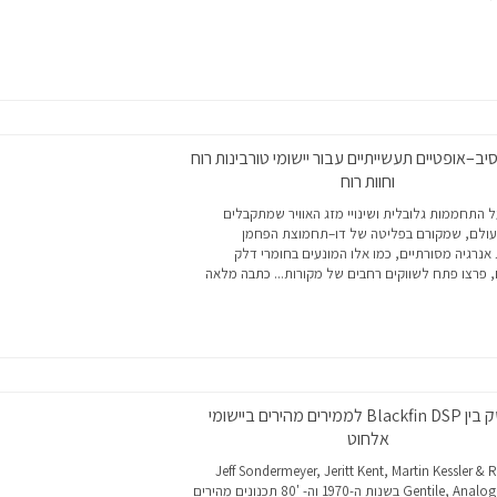
יב–אופטיים תעשייתיים עבור יישומי טורבינות רוח
וחוות רוח
ל התחממות גלובלית ושינויי מזג האוויר שמתקבלים
עולם, שמקורם בפליטה של דו–תחמוצת הפחמן
אנרגיה מסורתיים, כמו אלו המונעים בחומרי דלק
 פרצו פתח לשווקים רחבים של מקורות...
כתבה מלאה
למשק בין Blackfin DSP לממירים מהירים ביישומי
אלחוט
Jeff Sondermeyer, Jeritt Kent, Martin Kessler & Rick
Gentile, Analog devices בשנות ה-1970 וה- '80 תכנונים מהירים