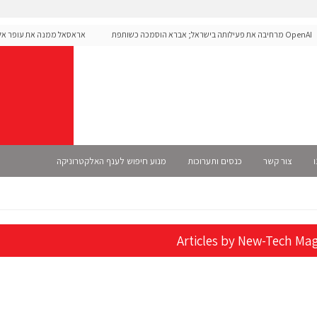
OpenAI מרחיבה את פעילותה בישראל; אברא הוסמכה כשותפת
אראסאל ממנה את עופר אליקים
 רשמית
ו
צור קשר
כנסים ותערוכות
מנוע חיפוש לענף האלקטרוניקה
Articles by
New-Tech Mag