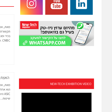
מאת, אמי
תקשורת,
בכיר ומג
CNBC. המאמר שזכה...
האצת אימות RTL בעזרת 
NEW-TECH EXHIBITION VIDEO
הוא אחד 
ASIC
שיטות...