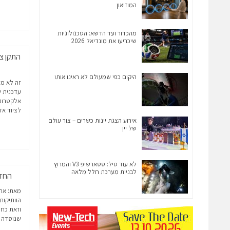
המוזיאון
מהכדור ועד הדשא: הטכנולוגיות
שיכריעו את מונדיאל 2026
התקן צב
היקום כפי שמעולם לא ראינו אותו
אלקטרוני
לציוד אזר
אירוע הצגת יינות כשרים – צור עולם
של יין
לא עוד טיל: סטארשיפ V3 והמרוץ
לבניית מערכת חלל מלאה
החזון של ד
מאת: ארי
הוותיקות
וזאת כחל
שנוסדה לפני 25 שנ