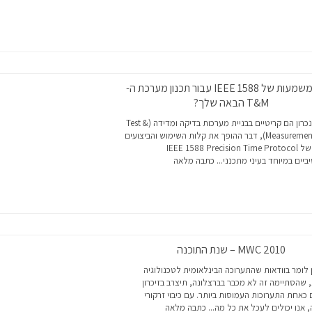
מהי המשמעות של IEEE 1588 עבור תכנון מערכת ה-
T&M הבאה שלך?
תזמון וסנכרון הם קריטיים בבניית מערכות בדיקה ומדידה (Test &
Measurement – T&M), דבר ההופך את קלות השימוש והביצועים
הגבוהים של IEEE 1588 Precision Time Protocol
יים במיוחד בעיני מתכנני...
כתבה מלאה
MWC 2010 – שנת התוכנה
 לומר בוודאות שהתערוכה הבינלאומית לטכנולוגיה
 שהסתיימה זה לא מכבר בברצלונה, תיצרב בזיכרון
כאחת התערוכות העמוסות ביותר. עם כיבוי זרקורי
 אנו יכולים לעכל את כל מה...
כתבה מלאה