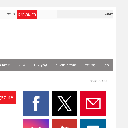
חדשות היום
חברת IAIG גייסה 6 מיליון דולר להקמת חברות תוכנה שנבנו מראש
לעידן ה-AI
Select
בית
מגזינים
מוצרים חדשים
ערוץ NEW-TECH TV
אודותינ
כתבות מאת:
azine