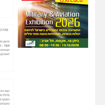
לאטרקטיב
כעת ניתן
סלולרית,
המבקרים 
התערוכה,