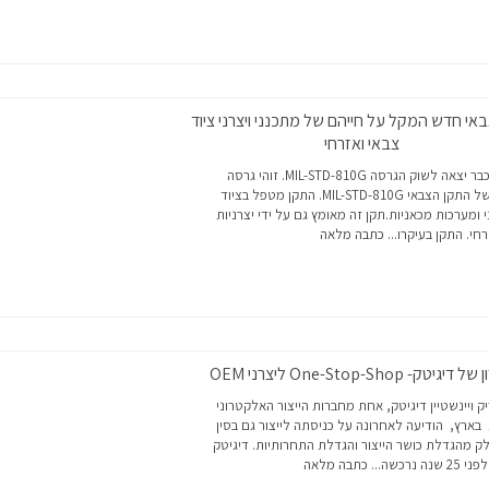
אי חדש המקל על חייהם של מתכנני ויצרני ציוד
צבאי ואזרחי
זה לא מכבר יצאה לשוק הגרסה MIL-STD-810G. זוהי גרסה
עדכנית של התקן הצבאי MIL-STD-810G. התקן מטפל בציוד
 ומערכות מכאניות.תקן זה מאומץ גם על ידי יצרניות
חי. התקן בעיקרו...
כתבה מלאה
יגיטק- One-Stop-Shop ליצרני OEM
ק ויינשטיין דיגיטק, אחת מחברות הייצור האלקטרוני
 בארץ, הודיעה לאחרונה על כניסתה לייצור גם בסין
ק מהגדלת כושר הייצור והגדלת התחרותיות. דיגיטק
ה נרכשה...
כתבה מלאה