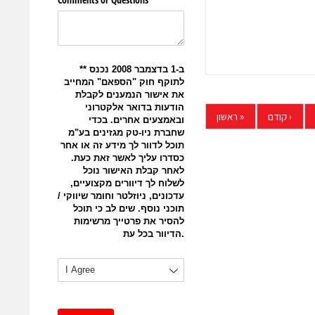
‹
קודם
«
ראשון