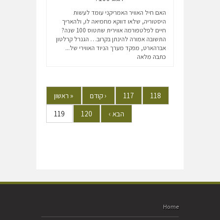
האם חיל האוויר האמריקני עומד לעשות
היסטוריה, שלאו דווקא מחמיאה לו, ולהאריך
חיים לפלטפורמה אווירית שתטוס 100 שנה?
התשובה אמורה להינתן בקרוב… הגנרל קרלטון
אברהארט, מפקד מערך הניוד האווירי של...
כתבה מלאה
118
117
‹
קודם
«
ראשון
הבא
›
120
119
Home