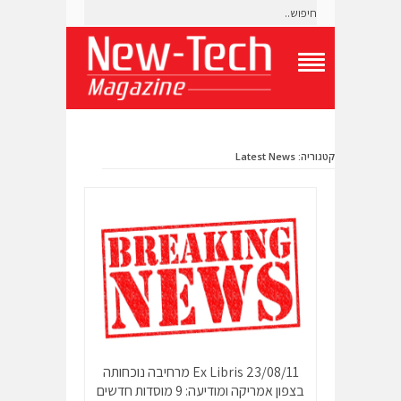
T
o
g
g
l
קטגוריה: Latest News
e
N
a
v
i
g
a
t
i
o
n
M
e
n
23/08/11 Ex Libris מרחיבה נוכחותה
u
בצפון אמריקה ומודיעה: 9 מוסדות חדשים