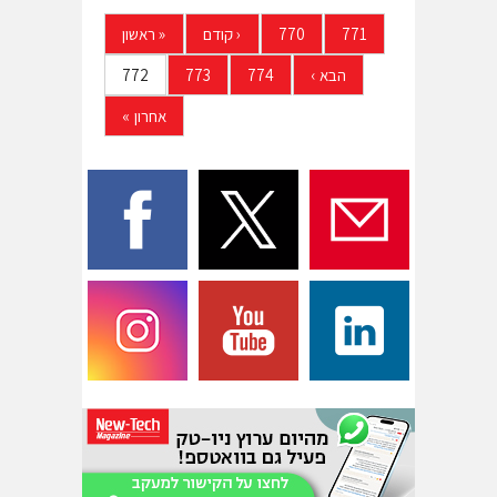
771
770
‹
קודם
«
ראשון
הבא
›
774
773
772
אחרון
»