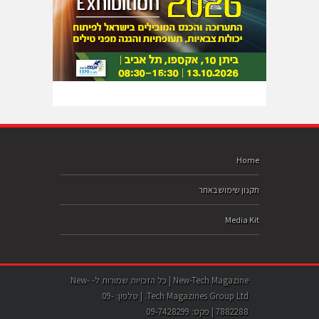
Home
תקנון שימוש באתר
Media Kit
New-Tech Magazine | כל הזכויות שמורות ל- New-
Tech Magazines Group Ltd. | טלפון: 09-
7882288 | פקס: 09-7428299