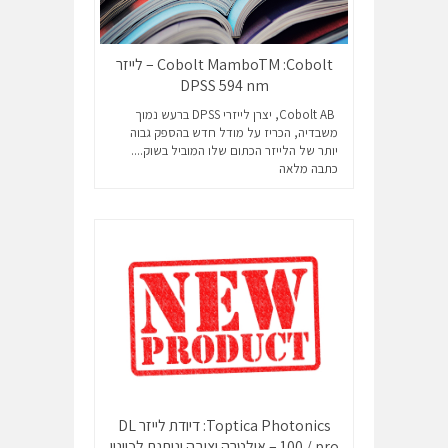
Cobolt MamboTM :Cobolt – לייזר
DPSS 594 nm
Cobolt AB, יצרן לייזרי DPSS ברעש נמוך
משבדיה, הכריז על מודל חדש בהספק גבוה
יותר של הלייזר הכתום שלו המוביל בשוק....
כתבה מלאה
Toptica Photonics: דיודת לייזר DL
100 / pro – אולטרה יציבה וניתנת לכוונון