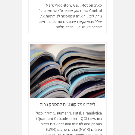
מאת: Mark Middleton, Galil Motion
Control אור נראה, שנוצר ע”י השמש או ע”י
נורת ליבון, הוא זה שמאפשר לנו לראות את
שלל צבעי הקשת שצובעים את סביבת חיינו.
למרבה האירוניה,...
כתבה מלאה
לייזרי מפל קוונטיים להספק גבוה
C. Kumar N. Patel, Pranalytica לייזרי מפל
קוונטיים (Quantum Cascade Laser – QCL)
בהספק גבוה לתחומי האינפרה אדום בגלים
בינוניים (MWIR) ובגלים ארוכים (LWIR)
משמשים ביישומים חדשים, כגון הגנה על...