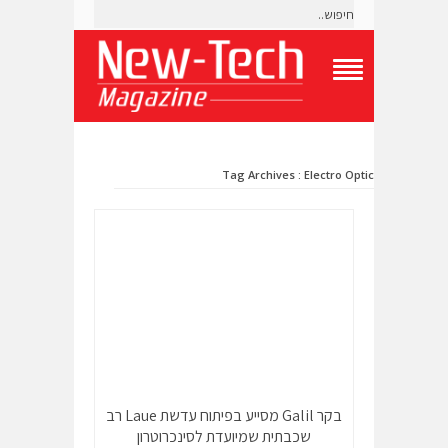
T
o
g
g
l
Tag Archives : Electro Optic
e
N
a
v
i
g
a
t
i
o
n
M
e
n
בקר Galil מסייע בפיתוח עדשת Laue רב
u
שכבתית שמיועדת לסינכרוטרון