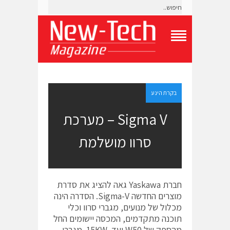
T
o
g
g
l
e
בקרת הינע
N
a
Sigma V – מערכת
v
i
סרוו מושלמת
g
a
t
i
o
חברת Yaskawa גאה להציג את סדרת
n
M
מוצרים החדשה Sigma-V. הסדרה הינה
e
מכלול של מנועים, מגברי סרוו וכלי
n
תוכנה מתקדמים, המכסה יישומים החל
u
מהספק של W50 ועד 15KW. מגברי