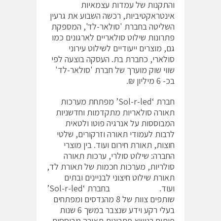
והתקנות של עמדות עצמאיות
אינטראקטיביות, רכשה השבוע את גרעין
השליטה בחברת 'סולאר-לד', המספקת
פתרונות שילוט סולאריים לארגונים כמו
גם, מוצרים ייעודיים לשילוט עירוני
סולארי, כחברת בת. העסקה בוצעה לפי
שווי שוק מוערך של חברת 'סולאר-לד'
בכ- 6 מיליון ₪.
חברת ‘Sol-r-led’ מפתחת מערכות
תאורה סולאריות מתקדמות וחדשניות
המבוססות על אנרגיה פוטו ולטאית
לרבות לעמודי תאורה וזרקורים, שלטי
חוצות, תאורת חירום ועוד. בין מוצרי
החברה: שילוט סולרי, ערכות תאורה
סולריות, מערכות חכמות של תאורת לד,
תאורת שילוט חיצוני לבניינים ובתים
ועוד. בחברת ‘Sol-r-led’
שותפים צוות של 8 מהנדסים ומפתחים
בעלי רקע וידע שנצבר במשך 6 שנות
פיתוח בנושא פתרונות תאורה מבוססים