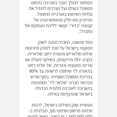
המחסור ההולך וגובר באנרגיה בתחום
החשמל בעולם ועל הצרכים להוזיל את
עלויות השימוש באנרגיית החשמל.
הפיתרון הוא חלק מהאסטרטגיה של
קבוצת 'כדורי' וקשור לליבת העסקים של
החברה".
החל מהשנה, החברה תפנה לשוק
המקומי בישראל על מנת לספק פתרונות
שילוט סולאריים ותאורת רחוב סולארית.
בקרוב יחלו פרויקטים, בשיתוף פעולה עם
עיריות ומועצות אזוריות, של שלטי רחוב
בתאורת לד שיחסכו לרשויות עד 80%
בצריכת החשמל השנתית. בסוף חודש
פברואר חברת 'סולאר-לד' השתתפה
בתערוכה לאנרגיה חלופית הגדולה
בישראל שהתקיימה באילת.
תעשיית שוק השילוט בישראל, לרבות
שילוטי פרסום ושילוטי חוץ, מגלגלת כ-
1,500,000,000 ₪ בשנה, כאשר למעט