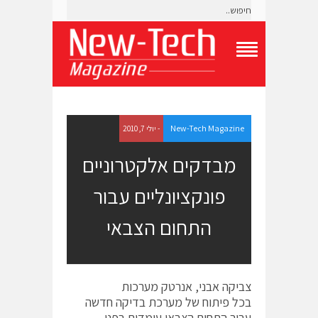
T
o
g
g
l
e
New-Tech Magazine
- יולי 7, 2010
N
a
מבדקים אלקטרוניים
v
i
פונקציונליים עבור
g
a
t
התחום הצבאי
i
o
n
M
e
צביקה אבני, אנרטק מערכות
n
בכל פיתוח של מערכת בדיקה חדשה
u
עבור התחום הצבאי עומדים בפני