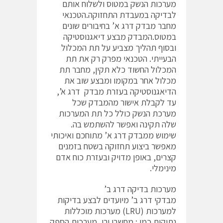
מערכות הנשק במטוס ולשלוח אותם
לבדיקה במעבדת התחזוקה.הטכנאי
מחבר מבדק דרג א’ בחיבורים שונים
במטוס.המבדק מבצע דיאגנוסטיקה
ובסוף תהליך מצביע על תת המכלול
הבעייתי. הטכנאי מפרק רק את תת
המכלול החשוד כלא תקין, מחבר תת
מכלול אחר במקומו ומבצע שוב את
הדיאגנוסטיקה בעזרת מבדק דרג א’,
עד לקבלת אישור מהמבדק שכל
מערכת הנשק כולל כל תת המערכות
שלה תקינה ואפשר להשתמש בה.
שימוש ממבדק דרג א’ מתוחכם ואיכותי
מאפשר ביצוע תחזוקה בשטח בזמנים
קצרים, באופן מדויק ובעזרת כוח אדם
מינימלי.
מערכות בדיקה דרג ב’
מבדקי דרג ב’ מיועדים לבצע בדיקות
למערכות (LRU) מערכות מוכללות
נתיקות כמו : מחשבי ירי, מערכות הספק,