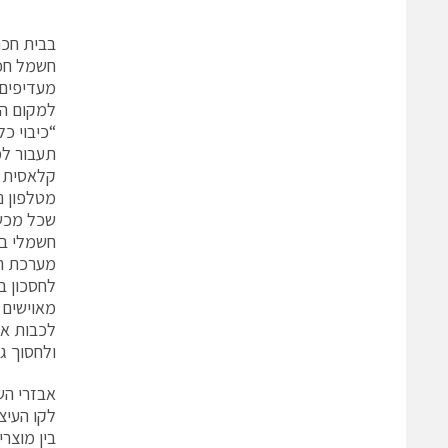
חשמל חכם
מעדיפים 
למקום הי
“כיבוי כל
תעבור למ
קלאסית ל
שכל מכשי
חשמלי בב
מערכת המ
לחסכון ב
מאוישים 
לכבות את
ולחסוך ג
אבזרי הש
לקו העיצ
בין מוצר