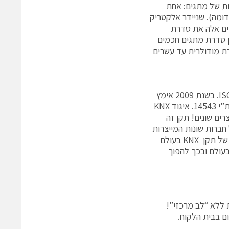
ות של מתגים: אחת
דומה). שניידר אלקטריק
מים אלה את סדרת
ם המודולאריים למסגרות מרובעות תחת המותג Unica KNX, וכן סדרת מתגים חכמים
Allegr . ניתן להתקין במסגרת מודולרית עד עשרים
טכנולוגיית KNX היא למעשה תקן בינלאומי למערכות חשמל חכם ISO/IEC14543. בשנת 2009 אימץ
מכון התקנים הישראלי את התקן הבינלאומי ובכך נקבע בישראל תקן לבית חכם ת”י 14543. איגוד KNX
בבריסל, ומאגד תחתיו מעל ל- 130 חברות יצרניות וכ- 7000 מוצרים שונים! תקן זה
חברות שונות המייצרות
את מוצריהן לפי תקן KNX וכולם “ידברו” באותה שפה. ההצלחה חסרת התקדים של תקן KNX בעולם
עולם ובכך להפוך
 ללא “לב מרכזי”!
ם בבית הלקוח.