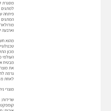
מסגרת לש
למתגים ח
פיתחה שת
וארבעה ל
מהוא חשמל
מבטיח את
גרמה לחב
לאחת מ-130 החברות המאוגדות תחת איגוד NX
מוצרי ניהול אנ
שרידות: 
קומפקטיו
איכות: מ