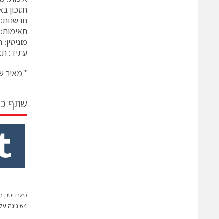
חסכון בא
חדשנות: 
תאימות: ב
מוניטין: 
עתיד: תא
* מאיר שי הינו מנהל 
שתף כ
64 גיגה על שטח הקטן מזה של בול דואר ממוצע