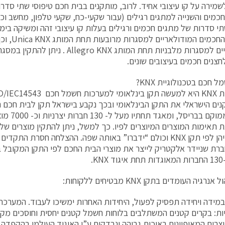
מירה על קו עיצובי אחיד. לרוב, מותקנים בבית חכם טיפוסי שתי סדר
כמים והשנייה למתגים רגילים (עבור שקעי-כח, שקעי טלפון, מחשב וכ
י סדרות של מתגים חכמים ורגילים בעלות קו עיצובי זהה ומשיקה בי
המתגים החכמי
מודולאריים למסגרות מלבניות תחת המותג o KNX
חצנים חכמים בעיצובים שונים.
 חכם בטכנולוגיית KNX?
העולמי ממוקם 
 תאימות המוצרים המיוצרים לפיו. כך למשל, ניתן להתקין מוצרים של 
רת שניידר אלקטריק לייצר את מוצרי הבית החכם לפי התקן המקובל ב
K.
רגיה העומדים בתקן KNX מבטיחים ללקוחות:
במידה ויחידה תפסיק לפעול, היחידות האחרות ימשיכו לעבוד. המערכת
ת: בקרים קטנים המשתלבים בלוחות חשמל קטנים יחסית וחוסכים מקו
וצרים המאופיינים באיכות גבוהה ונבדקים ע”י האיגוד העולמי בהקפדה