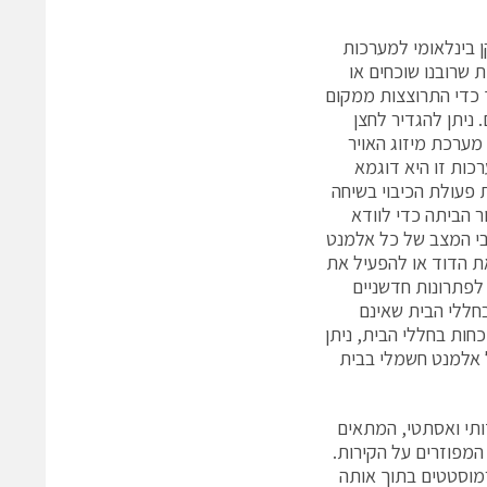
רכות החשמליות מנוהלות בשלט רחוק, בטכנולוגית KNX, תקן בינלאומי למערכות
 שרובנו שוכחים או
 כדי התרוצצות ממקום
ניתן להגדיר לחצן
 מערכת מיזוג האויר
ות זו היא דוגמא
 פעולת הכיבוי בשיחה
S). בנוסף, אין צורך לחזור הביתה כדי לוודא
בי המצב של כל אלמנט
ת הדוד או להפעיל את
לפתרונות חדשניים
בחללי הבית שאינם
חות בחללי הבית, ניתן
ל אלמנט חשמלי בבית
ותי ואסתטי, המתאים
המפוזרים על הקירות.
רמוסטטים בתוך אותה