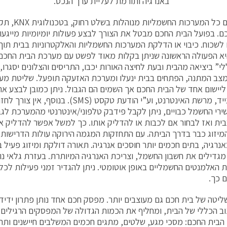
באנרגיה ותורמת לעליית ערך הנכס.
בבית חכם כל המע
. בפועל הבית החכם מבטל את הצורך לבצע פעולות יומיומיות מייגעות
לשכוח. כיבוי או הדלקת המערכות החשמליות והאלקטרוניות בבית תוך
א הפעולה הראשונה שניתן בקלות מאוד לפשט עם מערכת הבית החכם. 
לי” ביציאה מהבית ובעת לחיצה האורות יכבו, התריסים והצלונים יסגרו,
צב המתנה, הפתחים בבית ינעלו ומערכת האזעקה תופעל. שליטת מערכ
יישום אחד של הבית החכם אך השמים הם הגבול. ניתן כמובן לבצע את
מטלפון נייד, מרשת האינטרנט, וע”י הודעת טקסט (MS
רי החשמל כבויים, ניתן לקבל פידבק טלפוני/אינטרנטי מהמערכת לג
ית ואז לבחור אם לכבות או להדליק אותו. כך למשל אפשר להדליק א
יזוג כבר בדרך הביתה. עם התחזקות המגמה הירוקה עולות הדרישות 
אנרגיה, בתים חכמים יותר חוסכים אנרגיה. תאורה דולקת ומיזוג פעיל 
מגדילים את חשבון החשמל, וצריכת האנרגיה המיותרת. בעזרת גלאי נוכ
 האלמנטים החשמליים באופן אוטומטי. ניתן להגדיר זמני פעילות לכ
ם כך.
ליטה של בית חכם גם מעוצבים יותר. מפסק חכם אחד נותן פתרון ידיד
וב הכללי של הבית, ומחליף את הכמות הגדולה של המפסקים הרגילים 
י הבית החכם: מסכי מגע, שלטים, מתגים חכמים המשלבים חיישנים ות