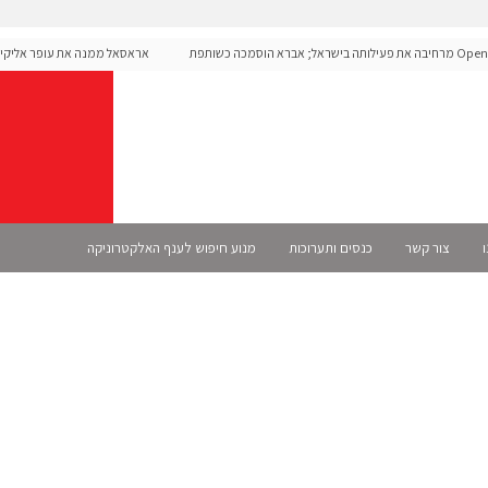
OpenAI מרחיבה את פעילותה בישראל; אברא הוסמכה כשותפת
אראסאל ממנה את עופר אליקים ל
מית
ו
צור קשר
כנסים ותערוכות
מנוע חיפוש לענף האלקטרוניקה