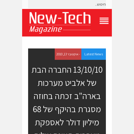
T
o
g
g
l
e
Latest News
- אוקטובר 13, 2010
N
a
13/10/10 החברה הבת
v
i
של אלביט מערכות
g
a
t
בארה"ב זכתה בחוזה
i
o
מסגרת בהיקף של 68
n
M
e
מיליון דולר לאספקת
n
u