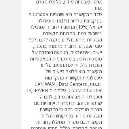
אחסון ואבטחת מידע, כל אלו מגורם
אחד.
טלדור תקשורת היא שותפות אסטרטגית
בין קבוצת טלדור (51%) ומוטורולה
ישראל (49%) ונחשבת לחברה המובילה
בישראל במתן פתרונות תקשורת
ואבטחת מידע כוללים מקצה לקצה לכל
סוגי העסקים. החברה מתמחה בתכנון,
יישום, אינטגרציה, הטמעה ואחזקה של
מערכות תקשוב מתקדמות המאפשרות
העברת קול, וידיאו ונתונים. טלדור
תקשורת היא חלוצה ביישום של
טכנולוגיות תקשורת מתקדמות
דוגמתLAN WAN , Data Centers ,
Contact Center, טלפוניית IP, IP/VPN
וטכנולוגיות אבטחת מידע. לחברה
שותפויות זהב והתמחויות ייחודיות עם
חברות מובילות בתחומי התקשורת
ואבטחת מידע. בין לקוחות טלדור
תקשורת גם משרדי ממשלה, חברות
תעופה ותחבורה, צה”ל, ספקי אינטרנט,