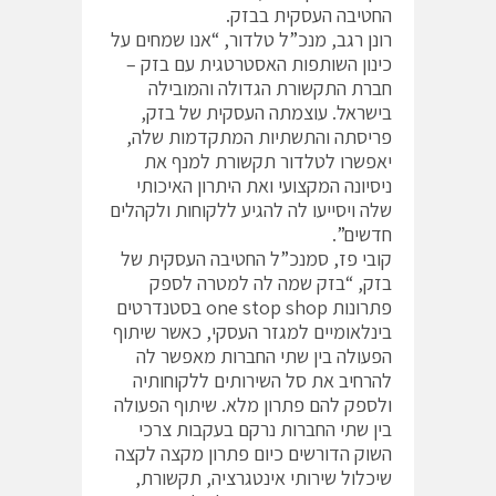
החטיבה העסקית בבזק.
רונן רגב, מנכ”ל טלדור, “אנו שמחים על
כינון השותפות האסטרטגית עם בזק –
חברת התקשורת הגדולה והמובילה
בישראל. עוצמתה העסקית של בזק,
פריסתה והתשתיות המתקדמות שלה,
יאפשרו לטלדור תקשורת למנף את
ניסיונה המקצועי ואת היתרון האיכותי
שלה ויסייעו לה להגיע ללקוחות ולקהלים
חדשים”.
קובי פז, סמנכ”ל החטיבה העסקית של
בזק, “בזק שמה לה למטרה לספק
פתרונות one stop shop בסטנדרטים
בינלאומיים למגזר העסקי, כאשר שיתוף
הפעולה בין שתי החברות מאפשר לה
להרחיב את סל השירותים ללקוחותיה
ולספק להם פתרון מלא. שיתוף הפעולה
בין שתי החברות נרקם בעקבות צרכי
השוק הדורשים כיום פתרון מקצה לקצה
שיכלול שירותי אינטגרציה, תקשורת,