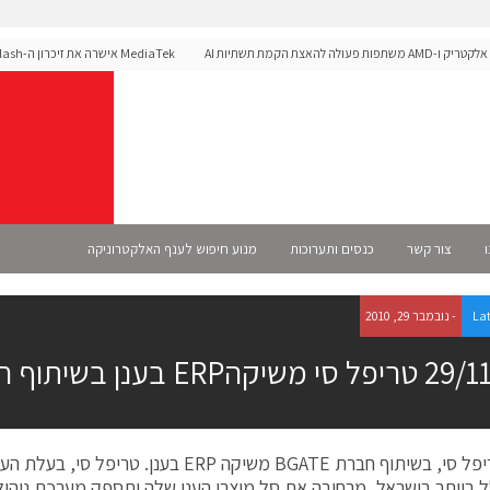
 להאצת הקמת תשתיות AI
לפלטפורמת הרכב Dimensity Auto
ו
צור קשר
כנסים ותערוכות
מנוע חיפוש לענף האלקטרוניקה
La
- נובמבר 29, 2010
שיקהERP בענן בשיתוף חברת BGATE
חברת טריפל סי, בשיתוף חברת BGATE משיקה ERP בענן. טר
 ביותר בישראל, מרחיבה את סל מוצרי הענן שלה ותספק מערכת ניה