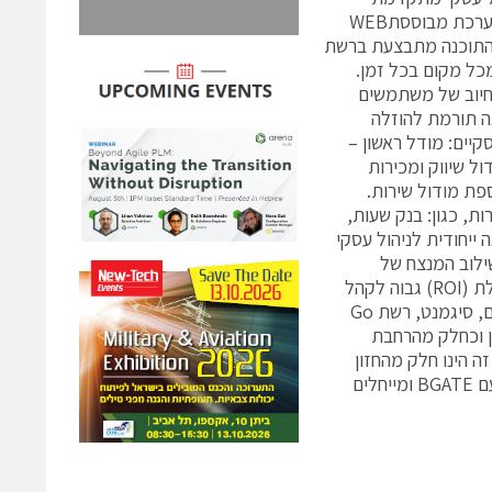
לעסקים קטנים ובינוניים. חברתBGATE פיתחה את מערכת הERP מהיסוד, כמערכת מבוססתWEB
 התוכנה מתבצעת ברשת
ל מקום בכל זמן.
ם בשוק, הפתרון אותו מציעהBGATE מאפשר חיוב של משתמשים
ה תורמת להוזלה
 מודלים עסקיים: מודל ראשון –
ול שיווק ומכירות
ילת הבסיס בתוספת מודול שירות.
 ניהול חוזי שירות, כגון: בנק שעות,
ים האחרונות עסקהBGATE בפיתוח תוכנה ייחודית לניהול עסקי
שילוב המנצח של
תשתיות מהמתקדמות בעולם ופתרון ניהול עסקי ייחודי להבטחת יחס עלות-תועלת (ROI) גבוה לקהל
הלקוחות. מבין לקוחותBGATE נמנים: קבוצת מעתק, גרנד אדוונס, ציפ מחשבים, סיגמנט, רשת Go
ענן וכחלק מהרחבת
וף פעולה זה הינו חלק מהחזון
להתרחב ולהתבסס כחברה מובילה בתחום הענן. אנו שמחים על שיתוף הפעולה עם BGATE ומייחלים