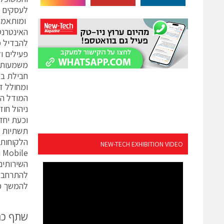
ומותאמת 
האינטרנט
פעילים ו
חבילת בס
וכעת יחד
NEW-TECH EXHIBITION VIDEO
e
להמשך פע
שתף כ