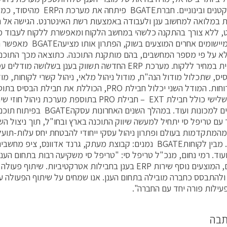
במלואה למחשוב ענן ולעבודה באמצעות רשת האינטרנט. הגישה אל
, ללא צורך בהתקנה כלשהי במחשב הלקוח ומאפשרת ללקוח לעבוד מכ
להבדיל מיישומים אחרים המוצעי
לא על פי מספר המחשבים, בהם מותקנת התוכנה. כתוצאה מכך התוכנ
משמעותית במחיר ללקוח. מערכת ERP החדשה תשווק בענן בשלושה
יס, שתכלול מודול הנה"ח, מודול ניהול מלאי, ניהול קשרי לקוחות, מוד
ומחולל דוחות. המודל השני יכלול חבילת PRO, הכוללת את חב
המודל השלישי כולל חבילת EXT – חבילת PRO בתוספת מערכת
ניהול חוזים למכונות ועוד. במהלך השנ
 עם טריפל סי יתחיל למעשה שיווק התוכנה בארץ ובחו"ל, תוך ניצול ה
Mobil ועוד. רמי נחום, מנכ"ל טריפל סי: "טריפל סי משקיעה רבות בתחום ה
השירותים, המוצעים נוסף שירות ERP בענן בחבילות אטרקטיביות. שית
ילות פורה יחד עם החברה".
תבה