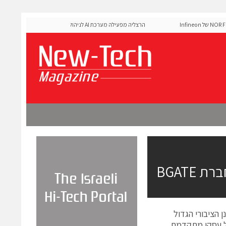
MediaTek אישרה את זיכרון ה-NOR Flash של Infineon
הרצליה מפעילה מערכת AI לניהול אדפטיבי של רמזורים
יפל סי, בעלת הענן הציבורי הגדול
ול עסקי מתקדמת