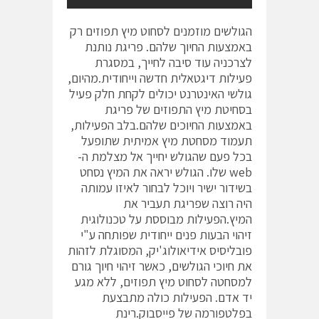
הגולשים מוזמנים לסחוט מיץ תפוזים רק
באמצעות החיוך שלהם. פריגת נותנת
לצרכניה עוד סיבה לחייך, במסגרת
פעילות דיגטאלית חדשה וייחודית.מהיום,
גולשי האינטרנט יכולים לקחת חלק פעיל
בסחיטת מיץ התפוזים של פריגת
באמצעות החיוכים שלהם.בלב הפעילות,
תעמוד מסחטת מיץ אמיתית שתופעל
בכל פעם שהגולש יחייך אל מצלמת ה-
web שלו. הגולש יראה את המיץ נסחט
בשידור ישיר ויוכל לבחור לאיזו עמותה
היה רוצה שפריגת תעביר את
המיץ.הפעילות מבוססת על טכנולוגית
זיהוי הבעות פנים ייחודית שפותחה ע"י
פובליסיס אידיאולוג'יק, המסוגלת לזהות
את חיוכי הגולשים, כאשר זיהוי חיוך גורם
למסחטה לסחוט מיץ תפוזים, ללא מגע
יד אדם. הפעילות כולה מתבצעת
בפלטפורמה של פייסבוק.רינת