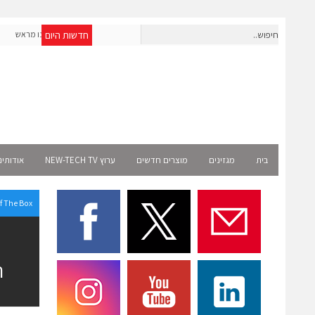
חדשות היום
חברת IAIG גייסה 6 מיליון דולר להקמת חברות תוכנה שנבנו מראש
לעידן ה-AI
elect
בית
מגזינים
מוצרים חדשים
ערוץ NEW-TECH TV
אודותינ
f The Box
ה