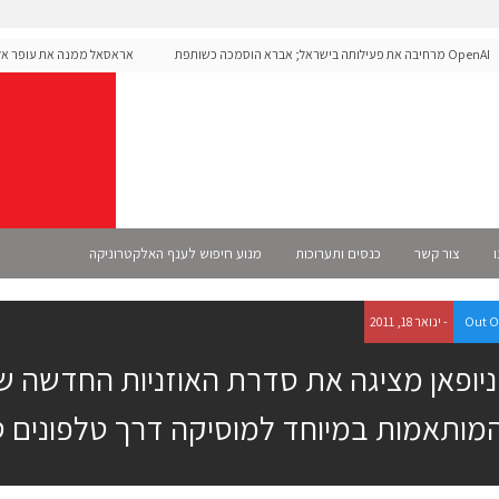
OpenAI מרחיבה את פעילותה בישראל; אברא הוסמכה כשותפת
אראסאל ממנה את עופר אליקים
S רשמית
ו
צור קשר
כנסים ותערוכות
מנוע חיפוש לענף האלקטרוניקה
Out O
- ינואר 18, 2011
מותאמות במיוחד למוסיקה דרך טלפונים ס