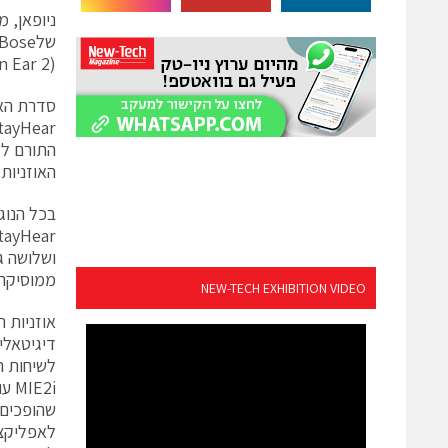
ניופאן, 
(Mobile In Ear 2) MIE2 עבור מכשירי סלולר ואת הi-2 MIE המתוכננת במיוחד עבור ה- iPhone.
האוזניות 
ושלושה ג
ממוסיקה 
NEW-TECH EXHIBITION VIDEO
לאפליקצי