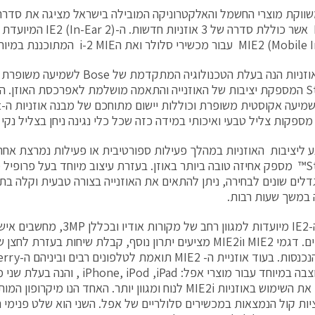
משווקת מוצרי החשמל והאלקטרוניקה המובילה בישראל מציגה את סדרת
שלBose אשר כוללת סדרה של 3 א
StayHear המספקת יציבות של האוזנייה והתאמה מושלמת לאפרכסת האוזן. 
מספקות צליל טבעי ואיכותי במידה כזה שכל כלי נגינה ניחן בצליל נקי ו
™StayHear מספק אחיזה טובה ביותר באוזן. בעזרת עיצוב מיוחד בעל פרופיל
דלים שונים לבחירה, ניתן להתאים את האוזנייה בצורה טבעית וקלה בתוך
במשך שעות רבות.
אוזניות ה-IE2 מיועדות למגוון רחב של מקורו
דיגיטאליים. דגמי MIE2 וMIE2i מציעים יתרון נוסף, קבלת שיחות בעז
MIE2i עוצבה במיוחד עבור מוצרי אפל:  iPod ,iPad
שהופכים את השימוש באוזניות MIE2i לנוח ומגוון יותר. האחד הנו 
ות קול הנמצאות במכשירים סלולריים של אפל. השני הוא שלט פנימ