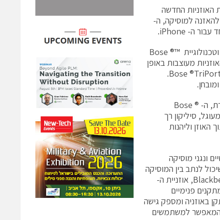
 האוזניות החדשה
וזניות חדשות. ה-IE2 (In-Ear 2) המיועדת להאזנה למוסיקה, ה-
סדרת האוזניות הנה בעלת הטכנולוגיה המתקדמת של Bose לשמיעה משופרת וטכנולוגיית ™Bose ®
האוזניות מעוצבות באופן
התורם לשמיעה אקוסטית משופרת וכוללות יישום מתוחכם של מבנה אוזניות ה-Bose ®TriPort.
מובחן.
בכל הנוגע ליציבות האוזניות במהלך פעילות ספורטיבית או פעילות נמרצת אחרת, ה- Bose ®
 מעוגל, סיליקון רך
 האוזן וליהנות
ת אודיו ובכללן 3MP, מחשבים אישיים ונגני מוסיקה
רת לחצן שיכול לנתב בין המוסיקה
לשיחות הנכנסות. בעוד אוזניית ה- MIE2 תואמת לטלפונים רבים וביניהם ה-Blackberry, אוזניית ה-
iPhone, , והנה בעלת שני מתקנים פנימיים
מיקרופון המותקן באוזניה ומספק גישה
י המאפשר למשתמשים