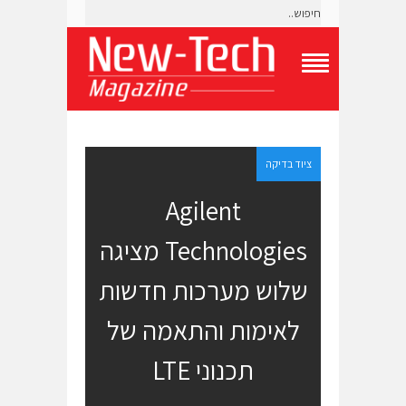
T
o
g
g
l
e
ציוד בדיקה
N
a
Agilent
v
i
Technologies מציגה
g
a
t
שלוש מערכות חדשות
i
o
לאימות והתאמה של
n
M
e
תכנוני LTE
n
u