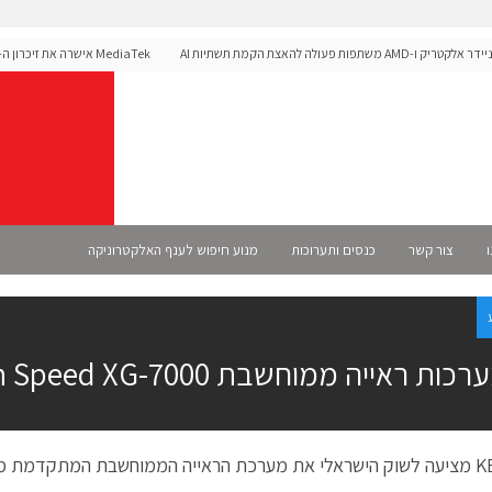
ק ו-AMD משתפות פעולה להאצת הקמת תשתיות AI
לפלטפורמת הרכב Dimensity Auto
ו
צור קשר
כנסים ותערוכות
מנוע חיפוש לענף האלקטרוניקה
כות ראייה ממוחשבת Ultra High Speed XG-7000
 מסוגה XG-7000.