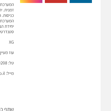
יחידת הב
סטנדרטיות ועד 5 מגה-פיקסל, מו
XG
עוז מעיי
טל: 073-2000208
מייל:
.il
שתף כ