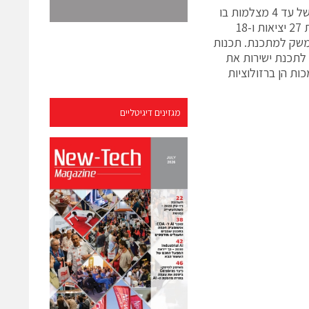
המערכת בנויה מיחידת בקרה, עם ארבע יחידות עיבוד מרכזיות ותומכת בחיבור של עד 4 מצלמות בו
זמנית. יחידת הבקרה מתממשקת בתקשורות Ethernet, RS232, USB וכוללת 27 יציאות ו-18
יציאה מובנית למסך VGA סטנדרטי לצורך HMI או לממשק למתכנת. תכנות
ה מאוד. ניתן לתכנת ישירות את
ת הן ברזולוציות
מגזינים דיגיטליים