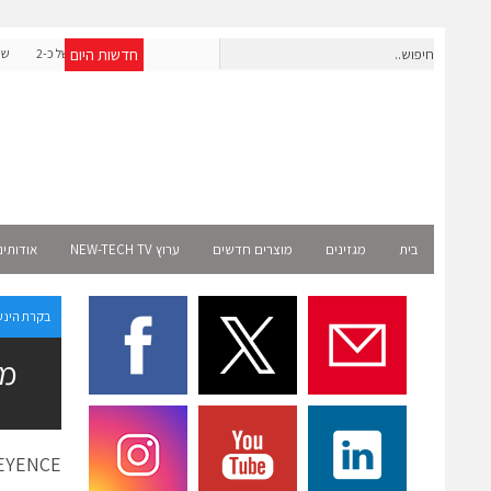
חדשות היום
אפולו פאוור תקים עבור אמזון פרויקט סולארי בצרפת בהיקף של כ-2
שניידר אלקטרי
מיליון שקל
בית
מגזינים
מוצרים חדשים
ערוץ NEW-TECH TV
אודותינ
בקרת הינע
מער
KEYENCE מציעה לשוק הישראלי את מערכת הראייה הממוחשבת המתקדמת