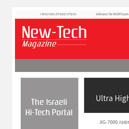
MediaTek אישרה את זיכרון ה-NOR Flash של Infineon
הרצליה מפעילה מערכת AI לניהול אדפטיבי של רמזורים