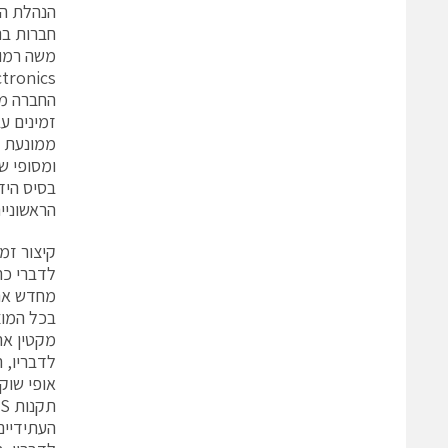
חברות בנ
electronics ישראל ו
זמינים ע
ומסופי שי
בסיס היד
הראשוניים
קיצור זמ
לדברי כר
מחדש את 
בכל המוצ
מקטין את ההוצא
לדבריו, 
אופי שוק
העתידיים