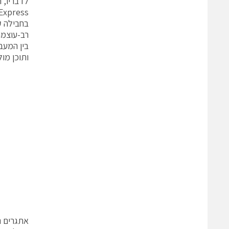
בחבילה ק
רב-עוצמ
ותוכן מולטימדיה ב-HD ו
אתגרים נ