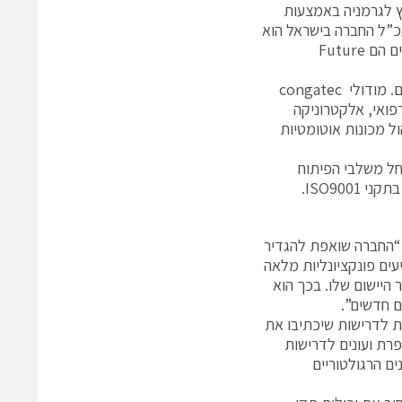
א פועלת גם מחוץ לגרמניה באמצעות
נכ”ל החברה בישראל הוא
משה רמון המשמש גם כמנהל אזורי (ישראל, טורקיה, יון, דרום אפריקה) והמפיצים הם Future
החברה מתמקדת בתכנון, פיתוח, ייצור ושיווק של מודולים תעשייתיים סטנדרטיים. מודולי congatec
פואי, אלקטרוניקה
ד, ניהול מכונות אוטומטיות
ל משלבי הפיתוח
ISO90.
 “החברה שואפת להגדיר
ים פונקציונליות מלאה
היישום שלו. בכך הוא
ת לדרישות שיכתיבו את
פרת ועונים לדרישות
קנים הרגולטוריים