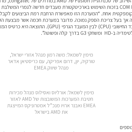
לדבריו, השילוב של
COM Express בזכות השימוש בארכיטקטורת מעבדים חדשה לגמרי המשלב
ומפקטית אחת. “המערכת הזו מאפשרת הרחבת רמת הביצועים לקבלת
ה אך בעל צריכת הספק נמוכה. מדובר במערכת חכמה אשר מבצעת ה
בין המעבד החישובי (CPU) לבין המעבד הגרפי (GPU). 
משחקי G3 בדרך קלה ופשוטה”.
מימין לשמאל: משה רמון מנהל אזורי ישראל,
טורקיה, יון, דרום אפריקה, עם כריסטיאן אדאר
מנהל שיווק EMEA
מימין לשמאל: אורליוס ואסילוס מנהל מכירות
חטיבת המערכות המשובצות של AMD לאזור
EMEA ואבנר ארויו מנכ”ל אמטרוניקס המייצגת
את AMD בישראל
וספים