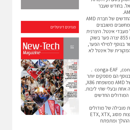
בישראל. בחודש שעבר
חברת congatec הכריזה על שילוב מעבדי Fusion החדשים של חברת AMD
ETX , וה-XTX מודולים למחשבים משובצים
מגזינים דיגיטליים
מעבדי אינטל. היצרנית
הגרמנית הצעירה הודיעה שהחלטתה של אינטל להפסיק את ייצור ערכת השבבים 855 יצרה פער בשוק
בצות. לכן החליטה לאמץ את הטכנולוגיה המתחרה של AMD, אשר בנוסף למילוי הפער,
המקורית של אינטל לא
ם אלה כבר לא תומכים בערוץ ISA המסורתי, אלא בערוץ PCI Express. בנוסף הם מספקים יותר
ממשקי USB ו-S-ATA. שלושת המודולים פועלים באמצעות מעבדי G-series של AMD ממשפחת X86,
, בעלי ליבה אחת ובעלי שתי ליבות.
המודולים החדשים
ת מעמדה כיצרנית מובילה של מודולים
למערכות משובצות מחשב. היא מתמחה בפיתוח וייצור כרטיסים למערכות משובצות מסוג ETX, XTX,
ל 200 שנות ניסיון בתחום ההולך ומתפתח