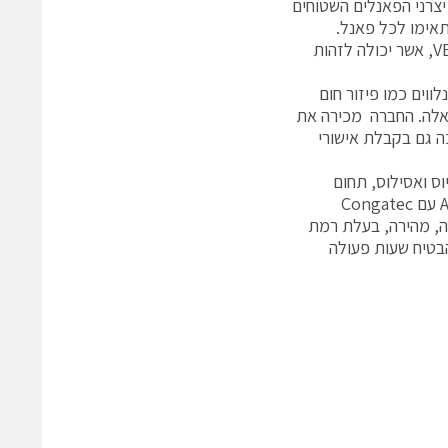
יצרני הפאנלים השטוחים
תאימו לכל פאנל.
הכרטיסים החדשים כוללים טכנולוגיית זיהוי ממשק המבוססת על VESA EDID 1.3, אשר יכולה לזהות
וים כמו פיזור חום
ם להתמודד עם בעיות אלה. החברה מכירה את
ה גם בקבלת אישורי
ת המערכות המשובצות לאזור EMEA של AMD, אורליוס ואסילוס, תחום
המערכות המשובצות צומח היום במהירות גדולה מאוד. “שיתוף הפעולה של AMD עם Congatec
, מהירה, בעלת רמת
הבטיח שעות פעולה