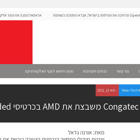
OpenAI מרחיבה את פעילותה בישראל; אברא הוסמכה כשותפת
אראסאל ממנה את עופר אליקים ל
מית
ו
צור קשר
כנסים ותערוכות
מנוע חיפוש לענף האלקטרוניקה
New-Tech 
- מאי 11, 2011
Congatec משבצת את AMD בכרטיסי Embedded
מאת: אורנה גדאל
יצרנית מודולי המחשב הגרמנית הצעירה כובשת את ה