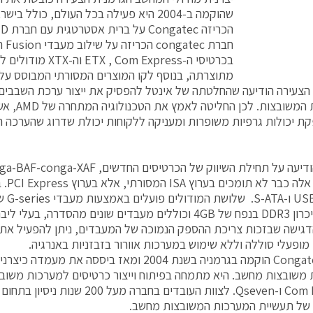
שהוקמה ב-2004 היא פעילה בכל העולם, כולל 
הכריזה Congatec על ברית אסטרטגית עם חברת AMD.
בכרטיסי ה- Com Express
מתוצרתה, בנוסף לקו המוצרים המסורתי המבוסס על 
המערכות המשו
ת יכולות גרפיות משופרות ומעניקה ללקוחות יכולת שדרוג שהערכה 
על תחילת השיווק של הכרטיסים החדשים, conga-EAF ,conga-BAF-conga-XAF .
כרטיסי
כוללים זיכרון DDR3 בנפח של 4GB וכוללים מעבדים שונים מהסדרה
גישה שבזכות צריכת ההספק הנמוכה של המעבדים, ניתן להפעיל את 
 מופעלי סוללה וללא שימוש במערכות אוורור בזבזניות באנרגיה.
חברת Congatec הוקמה בגרמניה בשנת 2004 ומאז ביססה א
Com Express ו-Qseven. לצוות העובדים בחברה מע
של תעשיית המערכות המשובצות מחשב.