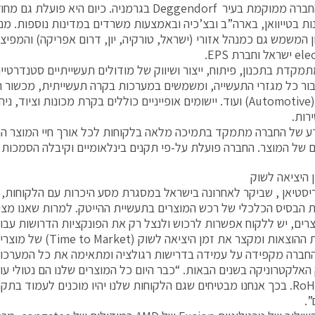
הנהלת החברה ממוקמת בעיר Deggendorf בגרמניה. כיום הי
ות בטייוואן, בארה”ב ובצ’כיה ובאמצעות משרדים במדינות נוספות. מ
חברת EPS.
בור כל מגזרי התעשייה, ומשמשים במערכות בקרה תעשייתית, מכשור ר
ממונעת (Automotive) ועוד. יישומים אופייניים כוללים בקרת מכונות וציו
רות.
ע של החברה מתמקד בתמיכה מלאה בלקוחות לכל אורך חיי המוצר הח
 של המוצר. החברה פועלת על-פי תקנים בינלאומיים וקיבלה הסמכות בתקני 01
ן היציאה לשוק
יסטיאן , שביקר לאחרונה בישראל במסגרת מסע היכרות עם הלקוחות,
הבסיס הכלכלי של רכש המוצרים בתעשיית ההייטק. למרות שאנו מציע
רים, יש ללקוח אפשרות לרכוש ולנצל רק את הפונקציות הדרושות עבור 
ות ומקצר את זמן היציאה לשוק (Time to Market) של מוצרים חדשים”.
החברה מקפידה על עמידה בדרישות רגולציה ומתאימה את כל המערכו
 האלקטרוניקה בשנים הבאות. “כבר היום כל המוצרים שלנו הם נטולי עו
תקנות RoHS. בכך אנחנו מבטיחים שגם הלקוחות שלנו יהיו מוכנים לעמוד בת
”.