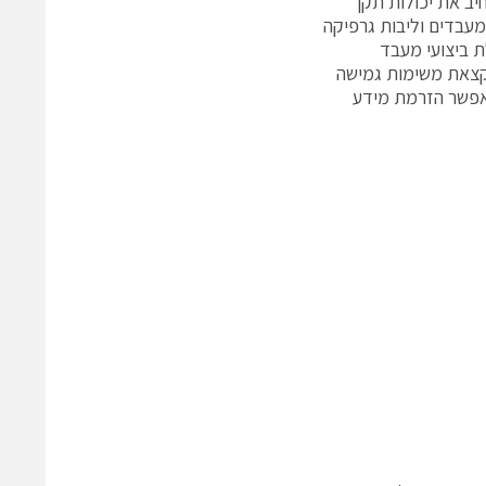
 טכנולוגיית Fusion של AMD במודולים של congatec, מרחיב את יכולות תקן
ת מעבדים וליבות גרפיקה
 ביצועי מעבד
קצאת משימות גמישה
התוצאה היא כרטיס המאפשר הזרמת מידע