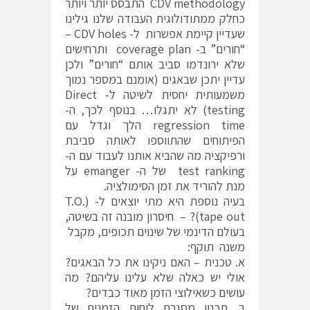
CDV methodology התבסס יותר ויותר
כחלק ממתודולוגית העבודה שלנו גילינו
שעדיין קיימת אפשרות ל- CDV holes –
“חורים” ב- coverage plan ותרחישים
שלא ירונדמו סביב אותם “חורים” ולכן
עדיין יתכן שבאגים (אומנם במספר נמוך
משמעותית יחסית לשיטה ל- Direct
testing) לא יתגלו… בנוסף לכך, ה-
regression time הלך וגדל עם
הפיתוחים שהתווספו לאותה סביבת
ורפיקציה מה שהביא אותנו לעבוד עם ה-
test ranking של ה- emanger על
מנת להוריד את זמן הסימולציה.
בעיה נוספת היא מתי יוצאים ל- (T.O.
(tape out? – חיסרון מובנה זה בשיטה,
בעולם הדינמי של שינוים תכופים, מקבל
משנה תוקף:
א. טכנית – האם ניקינו את כל הבאגים?
אולי יש כאלה שלא עלינו עליהם? מה
עושים כשאילוצי הזמן מאוד כבדים?
ב. תכנון מסגרת לוחות הזמנים של