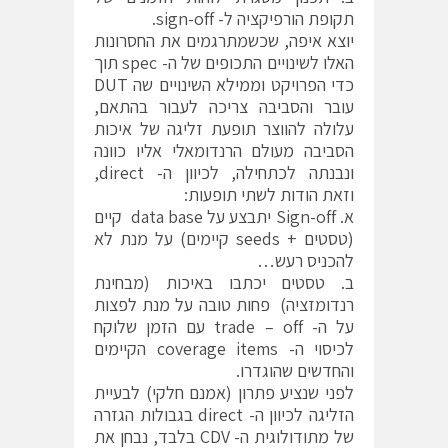
תקופת הורפיקציה ל- sign-off.
יוצא איפה, שכשמתרגמים את החסרונות
האלו לשינויים התכופים של ה- spec תוך
כדי הפרויקט וממילא השינויים שה DUT
עובר והסביבה צריכה לעבור בהתאם,
עלולה להווצר תופעת זליגה של איכות
הסביבה מעולם הרנדומאלי אליו כוונה
ונבנתה לכתחילה, לכיוון ה- direct,
וזאת הודות לשתי תופעות:
א. Sign-off יתבצע על data base קיים
(טסטים + seeds קיימים) על מנת לא
להכניס רעש…
ב. טסטים יכתבו באיכות (מבחינת
רנדומזציה) פחות טובה על מנת לפצות
על ה- trade – off עם הזמן שלוקח
לכיסוי ה- coverage items הקיימים
והחדשים שהוגדרו.
לפני שנציע פתרון (אמנם חלקי) לבעיית
הזליגה לכיוון ה- direct בגבולות הגזרה
של מתודולוגית ה- CDV בלבד, נבחן את