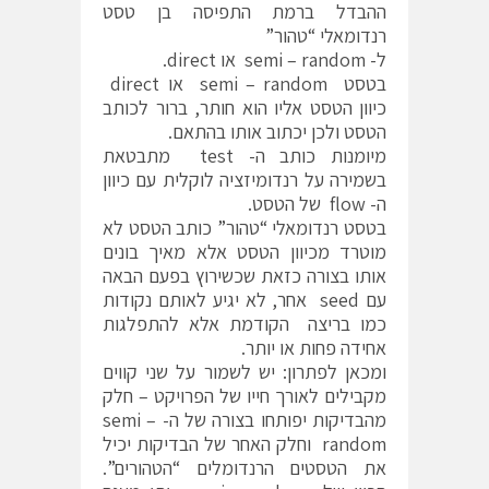
ההבדל ברמת התפיסה בן טסט
רנדומאלי “טהור”
ל- semi – random או direct.
בטסט semi – random או direct
כיוון הטסט אליו הוא חותר, ברור לכותב
הטסט ולכן יכתוב אותו בהתאם.
מיומנות כותב ה- test מתבטאת
בשמירה על רנדומיזציה לוקלית עם כיוון
ה- flow של הטסט.
בטסט רנדומאלי “טהור” כותב הטסט לא
מוטרד מכיוון הטסט אלא מאיך בונים
אותו בצורה כזאת שכשירוץ בפעם הבאה
עם seed אחר, לא יגיע לאותם נקודות
כמו בריצה הקודמת אלא להתפלגות
אחידה פחות או יותר.
ומכאן לפתרון: יש לשמור על שני קווים
מקבילים לאורך חייו של הפרויקט – חלק
מהבדיקות יפותחו בצורה של ה- semi –
random וחלק האחר של הבדיקות יכיל
את הטסטים הרנדומלים “הטהורים”.