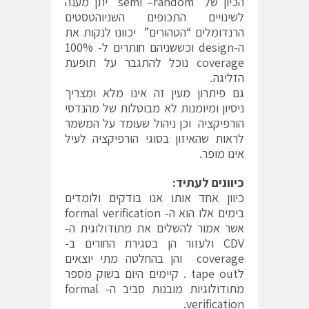
הכיון של semi –random יתן מענה
לשינויים התכופים השניוהטסטים
הרנדומלים “הטהורים” יכוונו לנקות את
ה-design וכששניהם חותרים ל- 100%
coverage נוכל להתגבר על תופעת
הזליגה.
גם פיתרון מעין זה אינו מלא ומצריך
ניסיון ומיומנות לא מבוטלות של מהנדסי
הורפיקציה וכן ניהול שעומד על המשמר
לראות שהאיזון בסוגי הורפיקציה לעיל
אינו מופר.
כיוונים לעתיד:
כיוון אחד אותו אנו בודקים ולומדים
בימים אלו הוא ה- formal verification
אשר אמור להשלים את מתודולוגית ה-
CDV ולעזור הן בסגירת החורים ב-
coverage והן בהחלטה מתי יוצאים
לtape out . קיימים היום בשוק מספר
מתודולוגיות מובנות סביב ה- formal
verification.