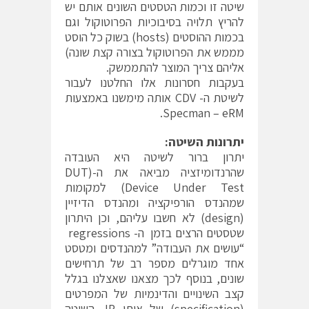
שיטה זו וכמות הטסטים השונים אותם יש
להריץ תלויה בסיבוכיות הפרוטוקול וגם
בכמות ההוסטים (hosts) בשוק כל הוסט
מממש את הפרוטוקול בצורה קצת שונה)
אליהם צריך המוצר להתממשק.
בעקבות חסרונות אלו החלטנו לעבור
לשיטת ה- CDV אותה מימשנו באמצעות
Specman – eRM.
יתרונות השיטה:
יתרון ברור לשיטה היא העובדה
שהרנדומיזציה מביאה את ה-(DUT
(Device Under Test למקומות
שמהנדס הורפיקציה ומהנדס הדיזיין
(design) לא חשבו עליהם, וכן היתרון
שטסטים הרצים בזמן ה- regressions
“עושים את העבודה” למהנדסים ומטסט
אחד מוגרלים מספר רב של תרחישים
שונים, בנוסף לכך מצאנו שאצלנו בגלל
קצב השינויים והדינמיות של המפרטים
(specification) של אותו IP, השיטה