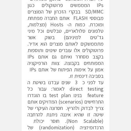
IPs המממשים פרוטוקולים כגון
SD/MMC בבקרי הזכרון של המוצרים
מבוססי FLASH אותם החברה מפתחת
ומוכרת. כמות ה- Hosts (מצלמות,
טלפונים סלולאריים, טבלטים וכל מיני
גד’טים למיניהם) בשוק אשר
מתממשקים לאותם מוצרים הוא אדיר.
פרוטוקולים אלו עוברים שינוים ותוספות
בקצב מסחרר ואיתם גם אותם IPs
המפותחים בקבוצה. צוות הורפיקציה
אמון על אימות הפיתוח של אותם IPs
בסביבה דינמית זו.
עד לפני כ 3 שנים עבדנו בשיטת ה
direct testing לאמור: עבור כל
feature בנינו test plan בו הוגדרו
התרחישים (scenarios) המדויקים אותם
צריך לבדוק ולהריץ. חסרונה העיקרי של
שיטה זו שהיא איננה ניתנת להרחבה
(Non Scalable). חוסר יכולת
הרנדומיזציה (randomization) של