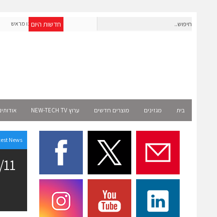
חדשות היום
חברת IAIG גייסה 6 מיליון דולר להקמת חברות תוכנה שנבנו מראש
לעידן ה-AI
elect
בית
מגזינים
מוצרים חדשים
ערוץ NEW-TECH TV
אודותינ
test News