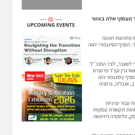
 של מעל 100% בהיקף המחזור העסקי שלה באזור
QualiSyste) המתמחה בפיתוח פתרונות תוכנה
הסניף הסינגפורי יהווה
רי לשעבר, לצד המנכ"ל
השתתפות הקרנות אוורגרין ונצ'ר פרטנרס
ניף בסינגפור הינו
ב, אנגליה, גרמניה
 עבור יצרניות
שתות תקשורת עסקיות
סק, טלסטרה ודויטשה