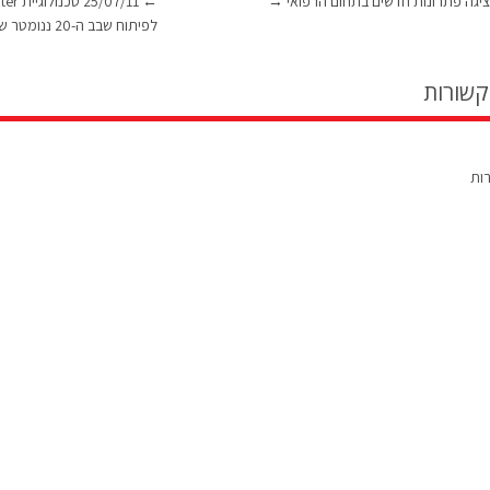
←
→
לפיתוח שבב ה-20 ננומטר של סמסונג
קשורות
רות