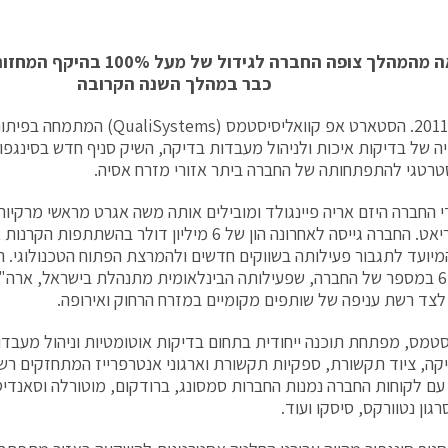
כתוצאה מהמהלך צופה החברה לגידול
כבר במהלך השנה הקרובה
27 יולי, 2011. הסטארט אפ קוואליסיסטמס (ms
ה של בדיקות איכות ולניהול מעבדות בדיקה, השיק סניף חדש בסינגפור. 
רטגי להתפתחותה של החברה ביתר אזורי מזרח אסיה.
די החברה היזם אריה פיינגולד ומובילים אותה משה אגרט מראשי מרקיו
ליאור קוריאט. החברה גייסה לאחרונה הון של 6 מיליון דולר ב
 המיועד לתגבור פעילותה בשווקים חדשים ולהמרצת הפתוח הטכנולוגי. הס
הסניף ה-6 במספר של החברה, שפעילותה הבינלאומית מתנהלת בישראל, ארה"
 לצד רשת עניפה של שותפים מקומיים במזרח הרחוק ואירופה.
סטמס, מפתחת תוכנה ייחודית בתחום בדיקות אוטומטיות וניהול מעבדות
קה, ציוד תקשורת, ספקיות תקשורת וארגוני אנטרפרייז המתחזקים ר
 עם לקוחות החברה נמנות החברות סמסונג, ברודקום, מוטורלה וסאנדי
גון נטוורקס, סיסקו ועוד.