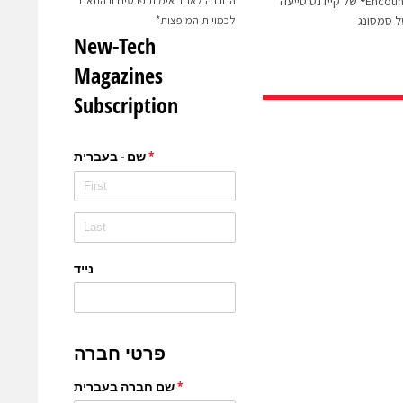
25/07/11 טכנולוגיית Encounter® של קיידנס סייעה
החברה לאחר אימות פרטים ובהתאם
לכמויות המופצות*