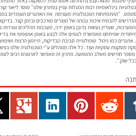
ניף סינגפור מהווה עבורנו החלטה אסטרטגית להשקעה באזור מתפתח
נולוגיות בינלאומיות רבות המגלות עניין בפתרון שלנו" מוסר ליאור קו
סטמס. "ההתפתחות הטכנולוגית מעצימה את האתגרים העומדים בפני אר
הנדרשים להבטיח איכות גבוהה של מוצרים מורכבים ובזמן קצר. בדיקות
המערכות, שעדיין נעשות ברובן באופן ידני, מעכבות תהליכים וגוררות ב
ייחודית שפיתחנו מאפשרת לגופים אלה לבצע באופן אוטומטי את בדיקו
אתגרים כמו ניהול טופולוגיית סביבת הבדיקות, תיזמון הרצות ושימוש
קת מסקנות עסקיות ועוד. כל אלה מנוהלים ע"י הטכנולוגיה שלנו בפשט
תוך מספר חודשים משלב ההטמעה. פתרון זה מאפשר לארגונים רבים לעמ
כל שוק ".
תבה