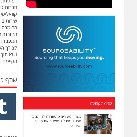
"פתיחת ס
חברות טכ
קוואליסי
שירותים 
החומרה ו
התוכנה ה
המעבדה. 
לצורך הס
ROI 
הקיימת ב
שתף כ
מחוץ לקופסה
כשההיסטוריה מתעוררת לחיים: כך
טכנולוגיות XR משנות את חוויית
המוזיאון