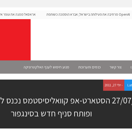
OpenAI מרחיבה את פעילותה בישראל; אברא הוסמכה כשותפת
אראסאל ממנה את עופר אליקים
S רשמית
ו
צור קשר
כנסים ותערוכות
מנוע חיפוש לענף האלקטרוניקה
La
- יולי 27, 2011
27/07/11 הסטארט-אפ קוואליסיסטמס נכנס 
ופותח סניף חדש בסינגפור