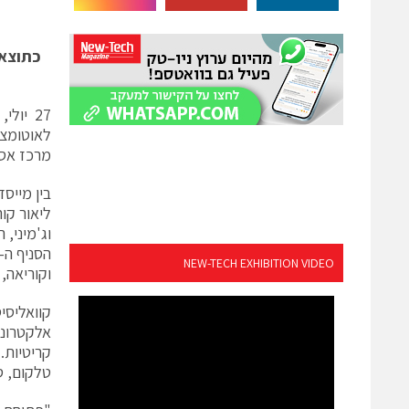
לאוטומצי
מרכז אסט
בין מייס
וג'מיני,
NEW-TECH EXHIBITION VIDEO
וקוריאה,
קוואליסי
אלקטרוני
קריטיות.
טלקום, סר