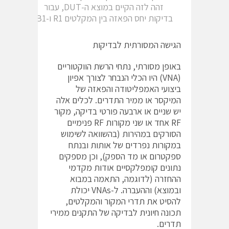
זהה לזה הקיים במוצא ה-DUT, עבור
בדיקות יחס הפאזה בין המקלטים R1 ו-B1.
הגישה המסורתית לבדיקות
באופן מסורתי, נתחי הרשת הווקטוריים
(VNA) היו הכלי הנבחר לצורך אפיון
ביצועי האמפליטודה והפאזה של
המיקסר או ממיר התדרים. לכלים אלה
יש שניים או ארבעה פורטי בדיקה, מקור
RF אחד או שני מקורות RF פנימיים
הסורקים במהירות (בהשוואה לשימוש
במקורות נפרדים של אותות ובנתח
ספקטרום או מד הספק), וכן מספקים
נתונים קומפלקסיים אודות מקדמי
ההחזרה (לדוגמה, התאמה במבוא
ובמוצא) וההעברה. ל-VNAs יכולת
להסיט את תדרי המקור והמקלטים,
תכונה חיונית לבדיקה של התקנים ממירי
תדרים.