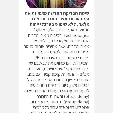
שיטת הבדיקה החדשה מאפיינת את
המיקסרים וממירי התדרים בצורה
מלאה, ללא שימוש בערבלי ייחוס
וכיול.
מאת: דיוויד באלו, Agilent
Technologies. רכיבים ממירי תדרים –
התקנים כגון מיקסרים (ערבלים) או
ממירי תדרים, אשר ממירים אותות כניסה
מפס תדרים אחד למשנהו – מהווים
מרכיבי מפתח ברוב מערכות ה-RF
והמיקרוגל. הם מהווים את לב-לבם של
מקלטים ומקמ”שים לווייניים, מערכות
מכ”ם ורשתות טלקומוניקציה. אם בעבר
היה די באפיון היענות האמפליטודה של
רכיבים אלה, כיום נדרשים המהנדסים
לדעת בנוסף מהי היענות השהיית הפאזה
(phase delay) והשהיית החבורה
(group delay). זמינות מידע אודות
אמפליטודה ופאזה עבור כלל רכיבי
המערכת מאפשרת למתכננים לבצע