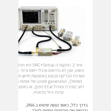
איור 2. התקנת ה-SMC+Setup היא תהליך
פשוט, שכן לא נדרשים ערבלי ייחוס וכיול. כיול
מערכת הבדיקה מבוצע באמצעות חיישן הספק
(שמאל), comb generator של אותות פס
רחב (מרכז) ומודול ECal (ימין), או באמצעות
ערכת כיול מכאנית.
בדרך כלל, כאשר נעשה שימוש ב-VNA,
נדרשים שני מיקסרים נוספים לצורך