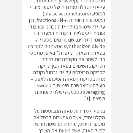
סריקת התדר (frequency sweep)
על-ידי הגדלה ספרתית של מספר צוברי
המופע (phase accumulators)
המוטבעים בחומרת ה-fractional-N, וכן
על-ידי שימוש בגילוי IF סינכרוני ובעיבוד
אותות דיגיטליים. בנקודות המעבר בין
תחומי התדרים, שם גורמים מספרי ה-
synthesizer-divide המשתנים לקפיצה
בפאזה, הפאזה “נתפרת” באופן מתמטי
כדי לשמר את הקוהרנטיות לרוחב
הסריקה. השינויים בפאזה בין סריקה
לסריקה מבוטלים על-ידי נרמול נקודה
אחת בסריקת הפאזה והפיכתה לאפס –
פעולה שמאפשרת שימוש ב-sweep
averaging כטכניקה יעילה להפחתת
רעשים. [1].
בנוסף למדידות פאזה המבוססות על
מקלט יחיד, אשר מאפשרות לבטל את
מיקסר הייחוס, פותחה גם שיטה חדשה
לכיול פאזה, אשר מונעת את הצורך