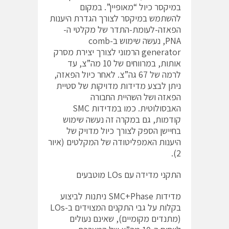
במיקסר כיול “מאופיין”. במקום
להשתמש במיקסר לצורך הגדרת היענות
הפאזה-לעומת-התדר של מקלטי ה-
PNA, נעשה שימוש ב-comb
generator הרמוני לצורך יצירת מסרק
אותות, במרווחים של 10 מה”צ, עד
לרמה של 67 גה”צ. לאחר כיול הפאזה,
ניתן לבצע מדידות מדויקות של סטיית
הפאזה ושל השהיית החבורה
האבסולוטית. כמו במדידות SMC
קודמות, גם במקרה זה נעשה שימוש
בחיישן הספק לצורך כיול מדויק של
היענות האמפליטודה של המקלטים (איור
2).
התקני מדידה עם LOs מוטבעים
מדידות SMC+Phase ניתנות לביצוע
בקלות על גבי התקנים המצוידים ב-LOs
(מתנדים מקומיים), שאינם נעולים