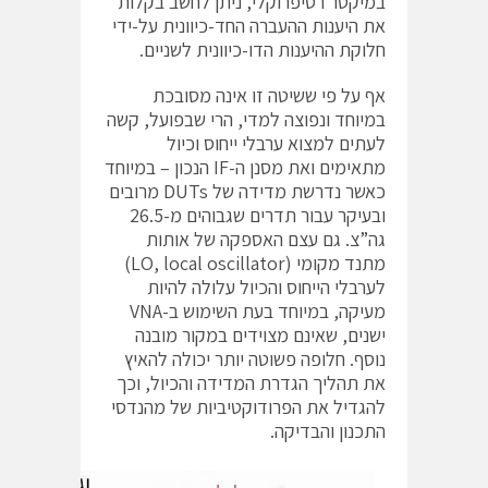
במיקסר רסיפרוקלי, ניתן לחשב בקלות
את היענות ההעברה החד-כיוונית על-ידי
חלוקת ההיענות הדו-כיוונית לשניים.
אף על פי ששיטה זו אינה מסובכת
במיוחד ונפוצה למדי, הרי שבפועל, קשה
לעתים למצוא ערבלי ייחוס וכיול
מתאימים ואת מסנן ה-IF הנכון – במיוחד
כאשר נדרשת מדידה של DUTs מרובים
ובעיקר עבור תדרים שגבוהים מ-26.5
גה”צ. גם עצם האספקה של אותות
מתנד מקומי (LO, local oscillator)
לערבלי הייחוס והכיול עלולה להיות
מעיקה, במיוחד בעת השימוש ב-VNA
ישנים, שאינם מצוידים במקור מובנה
נוסף. חלופה פשוטה יותר יכולה להאיץ
את תהליך הגדרת המדידה והכיול, וכך
להגדיל את הפרודוקטיביות של מהנדסי
התכנון והבדיקה.