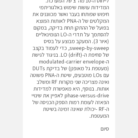
לייחוס ה-10 מה”צ של המערכת.
המדידות עושות שימוש באלגוריתמי
חיפוש שפותחו בעבר ואשר מכווננים את
המקלטים של ה-PNA לאותות המוצא
בפועל של ההתקן תחת בדיקה, במקום
להסתמך על תדרי ה-LO הנומינאליים
(איור 3). המעקב מבוצע על בסיס
sweep-by-sweep, כדי לעמוד בקצב
של סחיפת ה-(LO (drift. בניגוד לגישת
ה-modulated-carrier envelope
(מעטפת גל מאופנן) של בדיקת DUTs
עם LOs מוטבעים, שיטת ה-PNA פשוטה
ואינה מצריכה שני מקורות RF ומשלב
אותות. בנוסף, היא מאפשרת למדידות
phase-versus-drive לאפיין את שינויי
הפאזה לעומת רמות הספק הכניסה של
ה-RF -יכולת שאינה זמינה בשיטת
המעטפת.
סיום