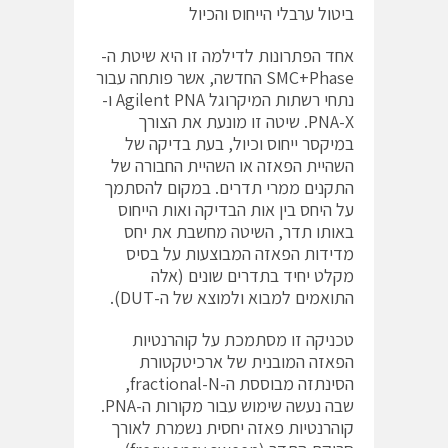
ביטול ערבלי הייחוס והכיול
אחד הפתרונות לדילמה זו היא שיטת ה-
SMC+Phase החדשה, אשר פותחה עבור
נתחי רשתות המיקרוגל Agilent PNA ו-
PNA-X. שיטה זו מונעת את הצורך
במיקסר ייחוס וכיול, בעת בדיקה של
השהיית הפאזה או השהיית החבורה של
התקנים ממרי תדרים. במקום להסתמך
על היחס בין אות הבדיקה ואות הייחוס
באותו תדר, השיטה מחשבת את יחס
מדידות הפאזה המבוצעות על בסיס
מקלט יחיד בתדרים שונים (אלה
התואמים למבוא ולמוצא של ה-DUT).
טכניקה זו מסתמכת על קוהרנטיות
הפאזה המובנית של ארכיטקטורת
הסינתזה מבוססת ה-fractional-N,
שבה נעשה שימוש עבור מקורות ה-PNA.
קוהרנטיות פאזה יחסית נשמרת לאורך