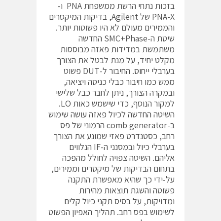
בזכות נתחי הרשת ממשפחת PNA ו-
PNA-X של Agilent, בדיקות המיקסרים
והממירים מעולם לא היו פשוטות יותר.
שיטת ה-SMC+Phase החדשה
משתמשת במדידות פאזה מבוססות
מקלט יחיד, על מנת לבטל את הצורך
בערבלי ייחוס. החיבור ל-DUT פשוט
ממש כמו חיבור כבלי כניסה ויציאה,
ובמקרה הצורך, ניתן לחבר כבל שלישי
למקור הנוסף, כדי שישמש כאות LO.
השיטה החדשה לכיול פאזה עושה שימוש
ב-comb generator הרמוני של פס
רחב, כסטנדרט פאזי שמונע את הצורך
בערבלי כיול ובמסנני ה-IF הנלווים
אליהם. השיטה צפויה לחולל מהפכה
בתחום הבדיקות של מיקסרים וממירים,
על-ידי כך שהיא מאפשרת התקנה
פשוטה והשגת תוצאות מהירות
ומדויקות, על בסיס תקני כיול קלים
לשימוש בפס רחב. תהליך האפיון הפשוט