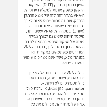
אפיון ההתקן הנבדק (DUT). המיקסר
הראשון מספק אותות למקלט הייחוס של
ה-VNA בתדר זהה לזה של מוצא ההתקן
הנבדק. אות זה מהווה ייחוס פאזה לצורך
מדידות של השהיות הפאזה והחבורה
(איור 1). במקרה של VNAs ישנים יותר,
מיקסר הייחוס שימש גם לצורך נעילת
פאזה של המקור הפנימי בהתאם לתדר
ההיסט הנכון. בניגוד לכך, התקני ה-VNA
המודרניים משתמשים במקורות RF
בסנתוז מלא, אשר אינם מצריכים שימוש
במערבל ייחוס.
כיול ה-VNA עבור מדידות אלה מצריך
ייחוס הספק וייחוס פאזה, כמו גם סטי
כיול סטנדרטיים למדידות S-
parameter, כגון ECal, או ערכת כיול
מכאנית. כיול ההספק מבוצע באמצעות
חיישן הספק. מכשירים כגון משפחת ה-
PNA של נתחי רשת מכיילים את כל