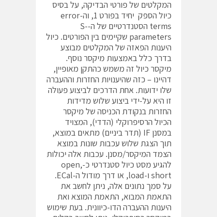
המקלטים של פורטי הבדיקה, על בסיס
כיול הספק יחיד בפורט 1, וה-error
terms הסטנדרטיים של ה-S-
parameters שקיימים בין הפורטים. כיול
היענות הפאזה של המקלטים מבוצע
בדרך כלל באמצעות מיקסר נוסף.
מיקסר כיול זה משמש כהתקן מאופיין,
דהיינו – כזה שהיענויות החזרות וההעברה
שלו ידועות. אחת הדרכים לביצוע פעולה
זו היא על-ידי ביצוע שלוש מדידות
החזרות בנקודת הכניסה של מיקסר
הכיול הרסיפרוקלי (הדדי), המצויד
במסנן IF (תדר ביניים) מתאים במוצא,
תוך הצגת שלוש עכבות שונות במוצא
הצמד המיקסר/מסנן. עכבות אלה יכולות
להגיע מסט כיול סטנדרטי כ-open,
short ו-load, או דרך מודול ה-ECal.
על סמך נתונים אלה, ניתן לחשב את
התאמת המבוא, התאמת המוצא ואת
היענות ההעברה הדו-כיוונית. בעת שימוש