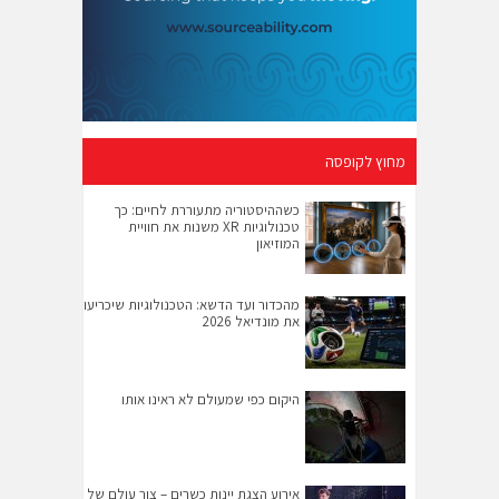
מחוץ לקופסה
כשההיסטוריה מתעוררת לחיים: כך
טכנולוגיות XR משנות את חוויית
המוזיאון
מהכדור ועד הדשא: הטכנולוגיות שיכריעו
את מונדיאל 2026
היקום כפי שמעולם לא ראינו אותו
אירוע הצגת יינות כשרים – צור עולם של