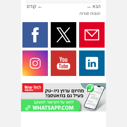
הבא →
← קודם
תגובות סגורות