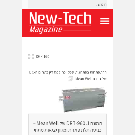
T
o
g
g
l
e
160 × 89
N
a
v
ההתפתחות בפתרונות ספקי כח לפס דין בתחום ה-DC
i
של חברת Mean Well
g
a
t
i
o
n
M
e
תמונה 1. DRT-960 של Mean Well –
n
כניסה תלת פאזית ומגוון יציאות מתחי
u