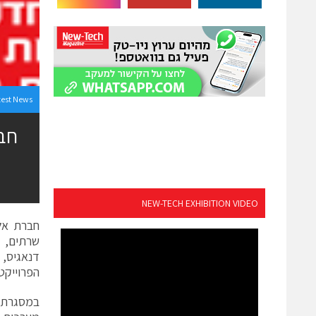
test News
חב
NEW-TECH EXHIBITION VIDEO
חברת אל
שרתים, ס
דנאגיס, 
הפרוייקט
במסגרת 