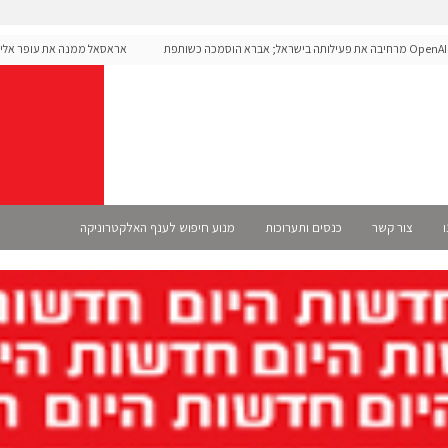
OpenAI מרחיבה את פעילותה בישראל; אברא הוסמכה כשותפת
אראסאל ממנה את עופר אליקים ל
מית
ו
צור קשר
כנסים ותערוכות
מנוע חיפוש לענף האלקטרוניקה