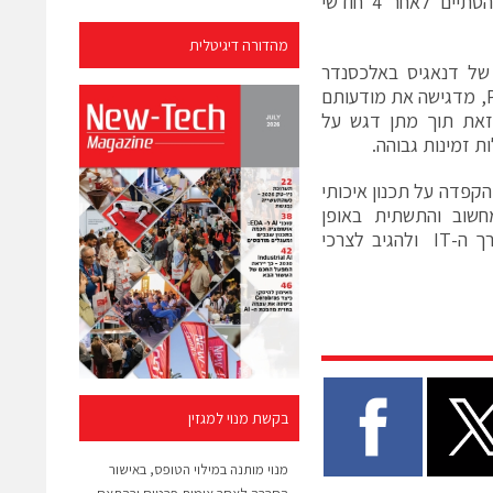
מערכות התקשורת, המסדים, החשמל, האל פסק והמולטימדיה. הפרוייקט הסתיים לאחר 4 חודשי
מהדורה דיגיטלית
 של דנאגיס באלכסנדר
שניידר, כמו גם בתשתיות המתקדמות של חברות Knurr-Emerson ,ו Panduit, מדגישה את מודעותם
 זאת תוך מתן דגש על
 זמינות גבוהה.
הקפדה על תכנון איכותי
שוב והתשתית באופן
משמעותי. בכך אנו מבטיחים את הרציפות העסקית ומשפרים את יכולת מערך ה-IT ולהגיב לצרכי
בקשת מנוי למגזין
מנוי מותנה במילוי הטופס, באישור