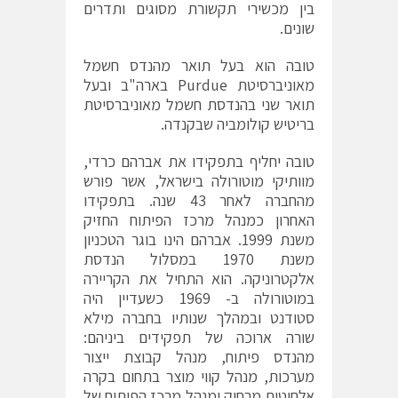
בין מכשירי תקשורת מסוגים ותדרים
שונים.
טובה הוא בעל תואר מהנדס חשמל
מאוניברסיטת Purdue בארה"ב ובעל
תואר שני בהנדסת חשמל מאוניברסיטת
בריטיש קולומביה שבקנדה.
טובה יחליף בתפקידו את אברהם כרדי,
מוותיקי מוטורולה בישראל, אשר פורש
מהחברה לאחר 43 שנה. בתפקידו
האחרון כמנהל מרכז הפיתוח החזיק
משנת 1999. אברהם הינו בוגר הטכניון
משנת 1970 במסלול הנדסת
אלקטרוניקה. הוא התחיל את הקריירה
במוטורולה ב- 1969 כשעדיין היה
סטודנט ובמהלך שנותיו בחברה מילא
שורה ארוכה של תפקידים ביניהם:
מהנדס פיתוח, מנהל קבוצת ייצור
מערכות, מנהל קווי מוצר בתחום בקרה
אלחוטית מרחוק ומנהל מרכז הפיתוח של