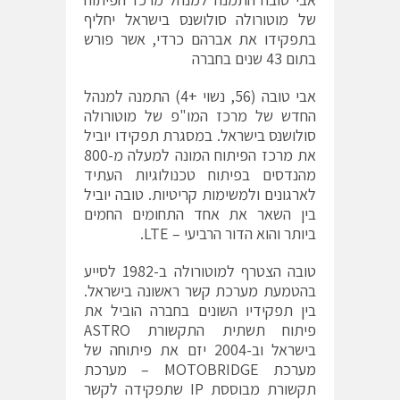
של מוטורולה סולושנס בישראל יחליף
בתפקידו את אברהם כרדי, אשר פורש
בתום 43 שנים בחברה
אבי טובה (56, נשוי +4) התמנה למנהל
החדש של מרכז המו"פ של מוטורולה
סולושנס בישראל. במסגרת תפקידו יוביל
את מרכז הפיתוח המונה למעלה מ-800
מהנדסים בפיתוח טכנולוגיות העתיד
לארגונים ולמשימות קריטיות. טובה יוביל
בין השאר את אחד התחומים החמים
ביותר והוא הדור הרביעי – LTE.
טובה הצטרף למוטורולה ב-1982 לסייע
בהטמעת מערכת קשר ראשונה בישראל.
בין תפקידיו השונים בחברה הוביל את
פיתוח תשתית התקשורת ASTRO
בישראל וב-2004 יזם את פיתוחה של
מערכת MOTOBRIDGE – מערכת
תקשורת מבוססת IP שתפקידה לקשר