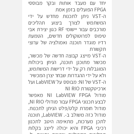
יחד עם מעבד אותות ובקר מבוססי
FPGA הפועלים בזמן אמת
ה-VST ניתן לתכנות מחדש על ידי
המשתמש לצורך ביצוע תהליכים
מורכבים עבור יישומי RF כגון יצירת אבי
טיפוס לפרוטוקולים חדשים, הטמעת
רדיו מוגדר תוכנה ואמולציה של ערוצי
תקשורת
ה-VST מייצג קבוצה חדשה של מכשור,
מכשור מתוכנן תוכנה, הניחן ביכולות
המוגבלות רק על ידי דרישות המשתמש,
ולא על ידי ההגדרות שבחר יצרן המכשיר
ה-VST של NI: מבוסס על LabVIEW ועל
ארכיטקטורת NI RIO
מודול NI LabVIEW FPGA מאפשר
לבצע תכנוני FPGA עבור מודולי NI RIO,
מודול חומרת קלט/פלט הניתן לתכנות.
מודול כזה משולב ב-. LabVIEW, תוכנה
לתכן מערכות, מתאימה היטב לתכנון
רכיבי FPGA והיא יכולה לייצג בקלות