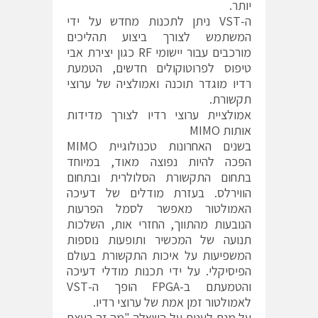
יותר.
ה-VST ניתן לתכנות מחדש על ידי
המשתמש לצורך ביצוע תהליכים
מורכבים עבור יישומי RF כגון יצירת אבי
טיפוס לפרוטוקולים חדשים, הטמעת
רדיו מוגדר תוכנה ואמולציה של ערוצי
תקשורת.
אמולציית ערוצי רדיו לצורך מדידות
אותות MIMO
בשנים האחרונות טכנולוגיית MIMO
הפכה להיות נפוצה מאוד, במיוחד
בתחום התקשורת הסלולרית ובתחום
הווירלס. בעזרת מודלים של דעיכה
האמולטור מאפשר לסמל הפרעות
הנובעות מהתווך, החזרי אות, השלכות
תנועה של המכשיר ותופעות נוספות
המשפיעות על איכות התקשורת בעולם
הפיסיקלי. על ידי תכנות מודלי דעיכה
והטמעתם ב-FPGA הופך ה-VST
לאמולטור זמן אמת של ערוצי רדיו.
על מנת לענות על השאלה "מה זה בעצם