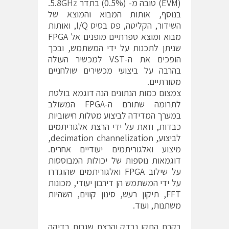
(EVM) טובה מ- (0.5%) בתדר 5.8GHz.
בנוסף, אותות המבוא והמוצא של
השידור, הקליטה, פס בסיס I/Q, ואותות
מבוא ומוצא ספרתיים מופנים אל FPGA
שניתן לתכנות על ידי המשתמש, ובכך
הופכים את ה-VST למכשיר העולה
בהרבה על ביצועי מכשירים שולחניים
מסורתיים.
צמצום כמות הנתונים הנה דוגמא בולטת
לתרומה שתורם ה-FPGA המשולב
במערך המדידה לביצוע מטלות חישוביות
כבדות, וזאת על ידי הרצת אלגוריתמים
לביצוע, decimation channelization,
מיצוע ואלגוריתמים יעודיים אחרים.
דוגמאות נוספות של יכולות המבוססות
על שילוב FPGA ואלגוריתמים שהוגדרו
על ידי המשתמש הן דירבון יעודי, מכונות
FFT, תיקון רעש, סינון קווים, השהיות
משתנות, ועוד.
בקרת התקן נבדק והרצת שגרות בדיקה