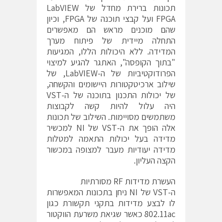
תכונות ברירת מחדל של LabVIEW
FPGA ועל קבצי תוכנה של FPGA, וכיון
שהם מוכנים מראש הם מאפשרים
התחלה מיידית של פיתוח מערך
המדידה. ללא היכולות הללו, המגיעות
"בתוך הקופסה", האתגר להגיע למיצוי
הפרודוקטיביות של ה-LabVIEW, של
שילוב ארכיטקטורות היישומים והקשחה,
של יכולות התכנון בתוכנה של ה-VST
היה עלול להיות קשה לקבוצות
משתמשים מסויימות. השילוב של תכונות
אלה הופך את ה-VST של NI למכשיר
מדידה בעל יכולות התאמה למטלות
מדידה יעודיות מעבר למצופה במכשור
הקצה העליון.
העשרת מדידות RF מסורתיות
ה-VST של NI ניחן בתכונות המאפשרות
לו לבצע מדידות בתקני תקשורת כגון
802.11ac כאשר שגיאת משרעת הווקטור