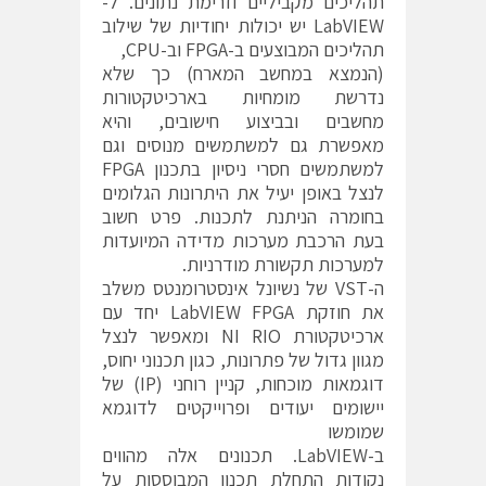
תהליכים מקביליים וזרימת נתונים. ל-
LabVIEW יש יכולות יחודיות של שילוב
תהליכים המבוצעים ב-FPGA וב-CPU,
(הנמצא במחשב המארח) כך שלא
נדרשת מומחיות בארכיטקטורות
מחשבים ובביצוע חישובים, והיא
מאפשרת גם למשתמשים מנוסים וגם
למשתמשים חסרי ניסיון בתכנון FPGA
לנצל באופן יעיל את היתרונות הגלומים
בחומרה הניתנת לתכנות. פרט חשוב
בעת הרכבת מערכות מדידה המיועדות
למערכות תקשורת מודרניות.
ה-VST של נשיונל אינסטרומנטס משלב
את חוזקת LabVIEW FPGA יחד עם
ארכיטקטורת NI RIO ומאפשר לנצל
מגוון גדול של פתרונות, כגון תכנוני יחוס,
דוגמאות מוכחות, קניין רוחני (IP) של
יישומים יעודים ופרוייקטים לדוגמא
שמומשו
ב-LabVIEW. תכנונים אלה מהווים
נקודות התחלת תכנון המבוססות על