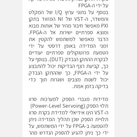
על ידי ה-FPGA
בנוסף על נתוני ערוץ I/Q של המקלט
והמשדר, ה-VST של NI המזווד בתקן
PXI מאפשר חיבור מהיר של אותות מבוא
ומוצא ספרתיים ישירות אל ה-FPGA.
הדבר מאפשר למשתמש להקטין את
זמני המדידה באופן דרסטי על ידי
הטמעת פרוטוקולים ספרתיים יעודיים
לבקרת ההתקן הנבדק (DUT). בנוסף על
כך, קביעת רצף הבדיקות יכול להתבצע
על ידי ה-FPGA, כך שההתקן הנבדק
יכול לשנות מצבים ושגרות תוך כדי
בדיקה בזמן אמת.
מדידות מגברי הספק למערכות סרוו
תלוי הספק (Power-Level Servoing)
ה-VST הינו אידיאלי למדידת בקרת סרוו
תלויית הספק שכן תהליך המדידה ניתן
להטמעה ב-FPGA על ידי המשתמש, על
ידי כך ניתן להגיע להספק הנדרש מהר