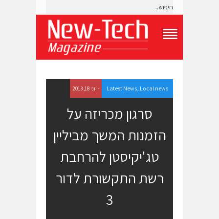
T
o
g
g
l
e
Latest News
,
Local news
- יוני 18, 2013
N
a
סרגון מכריזה על
v
i
הזמנות המשך מביליין
g
a
t
טג'יקיסטן להרחבת
i
o
רשת התקשורת לדור
n
M
e
3
n
u