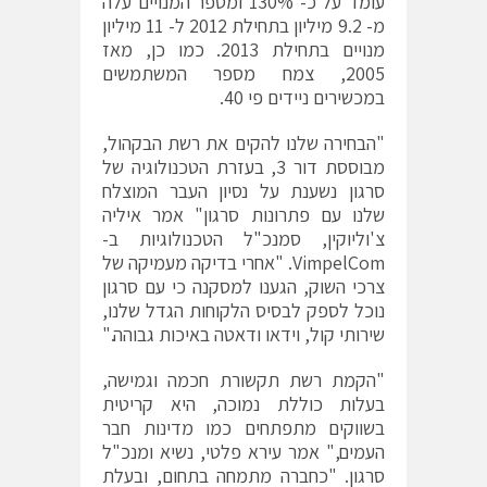
עומד על כ- 130% ומספר המנויים עלה
מ- 9.2 מיליון בתחילת 2012 ל- 11 מיליון
מנויים בתחילת 2013. כמו כן, מאז
2005, צמח מספר המשתמשים
במכשירים ניידים פי 40.
"הבחירה שלנו להקים את רשת הבקהול,
מבוססת דור 3, בעזרת הטכנולוגיה של
סרגון נשענת על נסיון העבר המוצלח
שלנו עם פתרונות סרגון" אמר איליה
צ'וליוקין, סמנכ"ל הטכנולוגיות ב-
VimpelCom. "אחרי בדיקה מעמיקה של
צרכי השוק, הגענו למסקנה כי עם סרגון
נוכל לספק לבסיס הלקוחות הגדל שלנו,
שירותי קול, וידאו ודאטה באיכות גבוהה."
"הקמת רשת תקשורת חכמה וגמישה,
בעלות כוללת נמוכה, היא קריטית
בשווקים מתפתחים כמו מדינות חבר
העמים," אמר עירא פלטי, נשיא ומנכ"ל
סרגון. "כחברה מתמחה בתחום, ובעלת