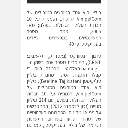
ביליין היא אחד המותגים המובילים של
VimpelCom הרוסית, הנמניית על 10
חברות הסלולר הגדולות בעולם; מאז
2005, צמח מספר
המשתמשים במכשירים ניידים
בטג'יקיסטן פי 40
סרגון נטוורקס (נאסד"ק, תל-אביב:
CRNT), המומחית מספר אחת בשוק ה-
hauling האלחוטי, מכריזה היום כי
קבלה הזמנות המשך מחברת ביליין
טג'יקיסטן (Beeline Tajikistan). ביליין
היא אחד המותגים המובילים של
VimpelCom, הנמניית על
10 חברות
הסלולר הגדולות בעולם
, עם 214 מיליון
מנויים (נכון לדצמבר 2012), המתפרשים
על פני 18 מדינות. הפתרונות האלחוטיים
של סרגון יסייעו בשדרוג התשתית
הקיימת של ביליין בטג'יקיסטן, כמו גם