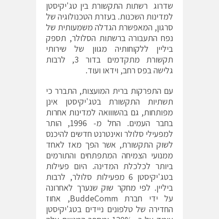
שדרוג רשתות התקשורת בין טג'יקיסטן
למדינות השכנות. בעזרת הטכנולוגיה של
סרגון, המאפשרת הגדלה משמעותית של
נפח התעבורה ברשתות הסלולר, תספק
ביליין ללקוחותיה מגוון של שירותי
תקשורת מתקדמים בדור 3, לרבות
גלישה בפס רחב, וידאו ועוד.
עם התפרקות ברית המועצות, התברר כי
תשתיות התקשורת בטג'יקיסטן אינן
מפותחות, גם בהשווואה למדינות אחרות
בחבר העמים. החל מ- 1996, הותר
למפעילי סלולר ואינטרנט חדשים להיכנס
לשוק התקשורת, אשר הפך מאז לאחד
ממנועי הצמיחה המתפתחים והתורמים
ביותר לכלכלת המדינה. היום פעילות
בטג'יקיסטן 6 מפעילות סלולר, לרבות
ביליין. לפי
מחקר שוק
שנערך לאחרונה
על ידי חברת BuddeComm, אחוז
החדירה של טלפונים ניידים בטג'יקיסטן