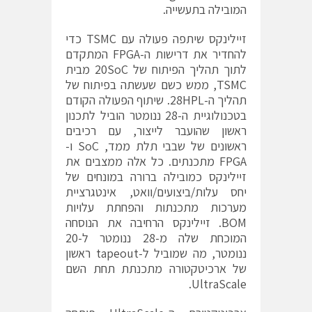
המובילה בתעשייה.
זיילינקס שיתפה פעולה עם TSMC כדי
להחדיר את דרישות ה-FPGA המתקדם
לתוך תהליך הפיתוח של 20SoC מבית
TSMC, ממש כשם שעשתה בפיתוח של
תהליך ה-28HPL. שיתוף הפעולה הקודם
בטכנולוגיית ה-28 ננומטר הוביל לתכנון
ראשון שהועבר לייצור, עם רכיבים
ראשונים של שבבי תלת ממד, SoC ו-
FPGA מתכנתים. כל אלה ממצבים את
זיילינקס כמובילה ברורה במונחים של
יחס עלות/ביצועים/וואט, אינטגרציית
מערכות מתכנתות והפחתת עלויות
BOM. זיילינקס הרחיבה את הנוסחה
המוכחת שלה מ-28 ננומטר ל-20
ננומטר, מה שמוביל ל-tapeout ראשון
של ארכיטקטורה מתכנתת תחת השם
UltraScale.