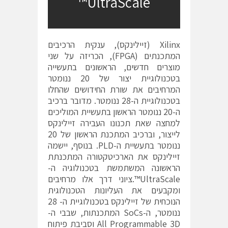
UltraScale™
Xilinx (זיילינקס), ענקית הרכיבים
המתכנתים (FPGA), הכריזה על שני
מוצרים חדשים, הראשונים בתעשייה
בטכנולוגיית יצור של 20 ננומטר
המרחיבים את שורת החידושים שהחלו
בטכנולוגיית ה-28 ננומטר. מדובר ברכיב
ה-20 ננומטר הראשון בתעשיית המוליכים
למחצה שאת תכנונו העבירה זיילינקס
לייצור, וברכיב המתכנת הראשון של 20
ננומטר בתעשיית ה-PLD. בנוסף, יישמה
זיילינקס את הארכיטקטורה המתכנתת
הראשונה המשתמשת בטכנולוגיה ה-
UltraScale™.
ציוני דרך אלו מרחיבים
ומקבעים את העליונות הטכנולוגית
הנוכחית של זיילינקס בטכנולוגיית ה- 28
ננומטר, ה-SoCs המתכנתות, שבבי ה-
All Programmable 3D וסביבת פיתוח