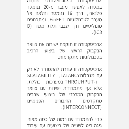
ארכיטקטורת ה-UltraScale פותחה
במטרה לאפשר מעבר מ-20 ננומטר
פלנארי, דרך 16 ננומטר והלאה אל
מעבר לטכנולוגיות FinFET, ומתכנונים
מונוליטיים דרך שבבי תלת ממד (D
IC3).
ארכיטקטורה זו תוקפת ישירות את צוואר
הבקבוק הראשי של ביצועי הרכיב
בטכנולוגיות מתקדמות.
ארכיטקטורה זו עוזרת להתמודד לא רק
עם מגבלותSCALABILITY ,LATANCY
ו-THROUHPUT במערכות כוללת,
אלא אף מתמודדת ישירות עם צוואר
הבקבוק המרכזי של ביצועי שבבים
מתקדמים: החיבורים הפנימיים
(INTERCONNECT).
כדי להתמודד עם רמות של כמה מאות
גיגה-ביט לשנייה של ביצועים עם עיבוד