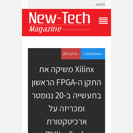
T
o
g
g
l
e
Latest News
- יולי 10, 2013
N
a
Xilinx משיקה את
v
i
התקן ה-FPGA הראשון
g
a
t
בתעשייה ב-20 ננומטר
i
o
ומכריזה על
n
M
e
ארכיטקטורת
n
u