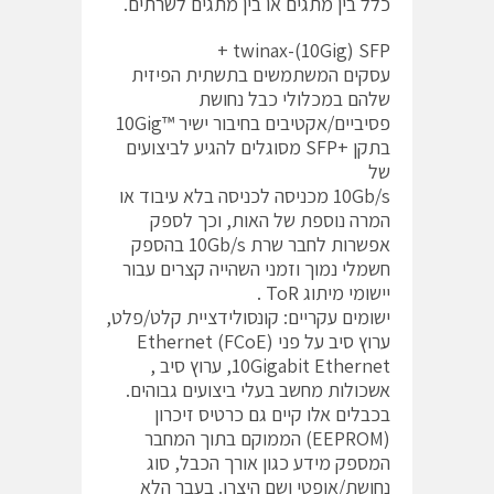
כלל בין מתגים או בין מתגים לשרתים.
twinax-(10Gig) SFP +
עסקים המשתמשים בתשתית הפיזית
שלהם במכלולי כבל נחושת
פסיביים/אקטיבים בחיבור ישיר ™10Gig
בתקן +SFP מסוגלים להגיע לביצועים
של
10Gb/s מכניסה לכניסה בלא עיבוד או
המרה נוספת של האות, וכך לספק
אפשרות לחבר שרת 10Gb/s בהספק
חשמלי נמוך וזמני השהייה קצרים עבור
יישומי מיתוג ToR .
ישומים עקריים: קונסולידציית קלט/פלט,
ערוץ סיב על פני (Ethernet (FCoE
10Gigabit Ethernet, ערוץ סיב ,
אשכולות מחשב בעלי ביצועים גבוהים.
בכבלים אלו קיים גם כרטיס זיכרון
(EEPROM) הממוקם בתוך המחבר
המספק מידע כגון אורך הכבל, סוג
נחושת/אופטי ושם היצרן. בעבר הלא