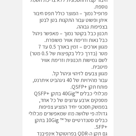
נוספת.
פרופיל נמוך – המוצר כולל תפס חיבור
איתן ופשוט עבור התקנות בטן לבטן
בצפיפות גבוהה.
תכנון כבל בקוטר נמוך – מאפשר ניהול
כבל נאות וזרימת אוויר משופרת.
מגוון אורכים – זמין באורך 0.5 עד 7
מטר (בדרך כלל בקפיצות של 0.5 מטר)
לשם גמישות תכנונית וזרימת אוויר
מיטבית.
מגוון צבעים לזיהוי וניהול קל.
עבור מהירויות של 40 גיגהביט איתרנט,
פותח תקן +QSFP.
מכלולי כבלים ™40Gig בתקן +QSFP
מספקים ארבע ערוצים של כל אחד,
בממשק חסכוני יחיד המציע צפיפות
גדולה פי שלושה מזו שמאפשרים מכלולי
כבלים סטנדרטיים של ™ 10Gig בתקן
+SFP.
גם תקן ה-QDR בפרוטוקול אינפיבנד