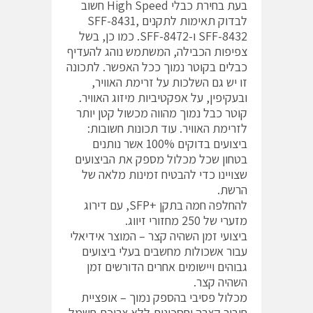
בעת בחירת כבלי High Speed חשוב
לבדוק תאימות לתקנים SFF-8431,
SFF-8432 ו-SFF-8472. כמו כן, בשל
צפיפות הכבילה, המשתמש נוהג להעדיף
כבלים בקוטר נמוך ככל האפשר. לתכונה
זו יש גם השלכות על זרימת האוויר,
ובעקיפין, על אפקטיביות מיזוג האוויר.
קוטר כבל נמוך מהווה מכשול קטן יותר
לזרימת האוויר. עוד תכונות חשובות:
ביצועים בדוקים 100% אשר נותנים
בטחון שכל מכלול מספק את הביצועים
שצויינו כדי להבטיח זמינות מלאה של
הרשת.
להחלפה חמה בתקן +SFP, עם דירוג
מזערי של 250 מחזורי זיווג.
ביצועי זמן השהיה קצר – המוצר אידיאלי
עבור אשכולות מחשבים בעלי ביצועים
גבוהים ויישומים אחרים הדורשים זמן
השהיה קצר.
מכלול פסיבי בהספק נמוך – אופציית
חיבור קצרה וחסכונית ללא צריכת חשמל