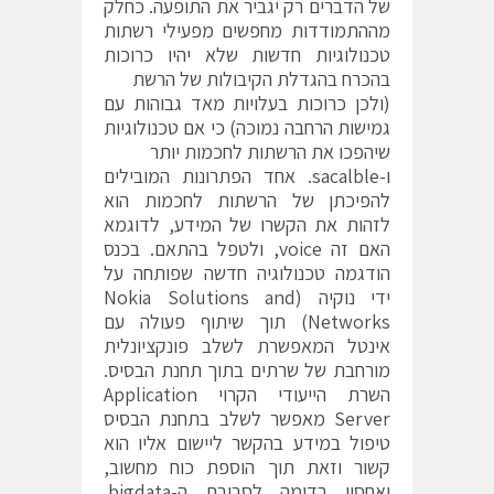
של הדברים רק יגביר את התופעה. כחלק
מההתמודדות מחפשים מפעילי רשתות
טכנולוגיות חדשות שלא יהיו כרוכות
בהכרח בהגדלת הקיבולות של הרשת
(ולכן כרוכות בעלויות מאד גבוהות עם
גמישות הרחבה נמוכה) כי אם טכנולוגיות
שיהפכו את הרשתות לחכמות יותר
ו-sacalble. אחד הפתרונות המובילים
להפיכתן של הרשתות לחכמות הוא
לזהות את הקשרו של המידע, לדוגמא
האם זה voice, ולטפל בהתאם. בכנס
הודגמה טכנולוגיה חדשה שפותחה על
ידי נוקיה (Nokia Solutions and
Networks) תוך שיתוף פעולה עם
אינטל המאפשרת לשלב פונקציונלית
מורחבת של שרתים בתוך תחנת הבסיס.
השרת הייעודי הקרוי Application
Server מאפשר לשלב בתחנת הבסיס
טיפול במידע בהקשר ליישום אליו הוא
קשור וזאת תוך הוספת כוח מחשוב,
ואחסון בדומה לסביבת ה-bigdata.