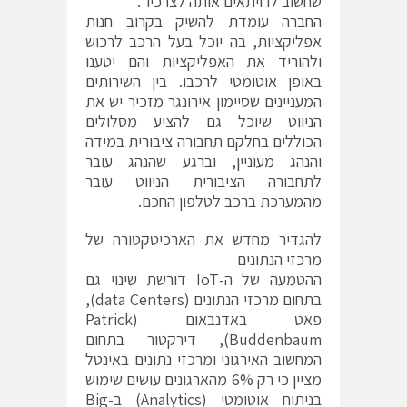
שחשוב לו ויתאים אותה לצרכיו".
החברה עומדת להשיק בקרוב חנות
אפליקציות, בה יוכל בעל הרכב לרכוש
ולהוריד את האפליקציות והם יטענו
באופן אוטומטי לרכבו. בין השירותים
המעניינים שסיימון אירונגר מזכיר יש את
הניווט שיוכל גם להציע מסלולים
הכוללים בחלקם תחבורה ציבורית במידה
והנהג מעוניין, וברגע שהנהג עובר
לתחבורה הציבורית הניווט עובר
מהמערכת ברכב לטלפון החכם.
להגדיר מחדש את הארכיטקטורה של
מרכזי הנתונים
ההטמעה של ה-IoT דורשת שינוי גם
בתחום מרכזי הנתונים (data Centers),
פאט באדנבאום (Patrick
Buddenbaum), דירקטור בתחום
המחשוב האירגוני ומרכזי נתונים באינטל
מציין כי רק 6% מהארגונים עושים שימוש
בניתוח אוטומטי (Analytics) ב-Big