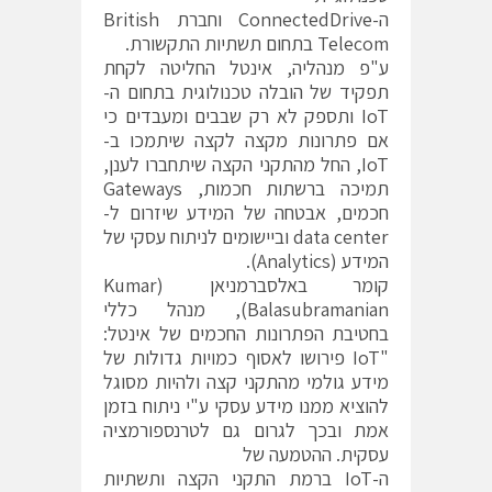
ה-ConnectedDrive וחברת British
Telecom בתחום תשתיות התקשורת.
ע"פ מנהליה, אינטל החליטה לקחת
תפקיד של הובלה טכנולוגית בתחום ה-
IoT ותספק לא רק שבבים ומעבדים כי
אם פתרונות מקצה לקצה שיתמכו ב-
IoT, החל מהתקני הקצה שיתחברו לענן,
תמיכה ברשתות חכמות, Gateways
חכמים, אבטחה של המידע שיזרום ל-
data center וביישומים לניתוח עסקי של
המידע (Analytics).
קומר באלסברמניאן (Kumar
Balasubramanian), מנהל כללי
בחטיבת הפתרונות החכמים של אינטל:
"IoT פירושו לאסוף כמויות גדולות של
מידע גולמי מהתקני קצה ולהיות מסוגל
להוציא ממנו מידע עסקי ע"י ניתוח בזמן
אמת ובכך לגרום גם לטרנספורמציה
עסקית. ההטמעה של
ה-IoT ברמת התקני הקצה ותשתיות