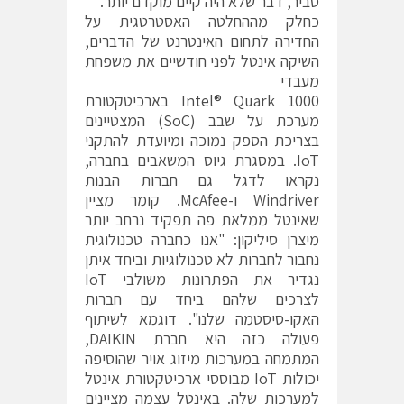
סביר, דבר שלא היה קיים מוקדם יותר.
כחלק מההחלטה האסטרטגית על
החדירה לתחום האינטרנט של הדברים,
השיקה אינטל לפני חודשיים את משפחת
מעבדי
1000 Intel® Quark בארכיטקטורת
מערכת על שבב (SoC) המצטיינים
בצריכת הספק נמוכה ומיועדת להתקני
IoT. במסגרת גיוס המשאבים בחברה,
נקראו לדגל גם חברות הבנות
Windriver ו-McAfee. קומר מציין
שאינטל ממלאת פה תפקיד נרחב יותר
מיצרן סיליקון: "אנו כחברה טכנולוגית
נחבור לחברות לא טכנולוגיות וביחד איתן
נגדיר את הפתרונות משולבי IoT
לצרכים שלהם ביחד עם חברות
האקו-סיסטמה שלנו". דוגמא לשיתוף
פעולה כזה היא חברת DAIKIN,
המתמחה במערכות מיזוג אויר שהוסיפה
יכולות IoT מבוססי ארכיטקטורת אינטל
למערכות שלה. באינטל עצמה מציינים