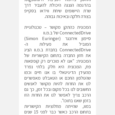
בהדגמה הוצגה היכולת להעביר דרך
שרת היישומים שיחת ווידאו בסקייפ
בצורה חלקה ובאיכות גבוהה.
המכונית כהתקן מקושר – טכנולוגיית
ConnectedDrive של ב.מ.וו
סיימון אירונגר (Simon Euringer)
המוביל את פעילות ה-
ConnectedDrive בחברת ב.מ.וו הציג
את חזון החברה בתחום הקישוריות של
המכונית: "אנו לא מוכרים רק קופסאות
פח, המכונית היא חלק בלתי נפרד
מהעידן הדיגיטאלי בו אנו חיים וכמו
שהטלפון החכם או הטאבלט מאפשרים
לנו את החרות להיות מקושר לאנשים
החשובים לנו בכל מקום ובכל זמן, כך גם
הרכב צריך לאפשר לנו את החרות הזו
בזמן שאנו בתוכו".
במוו, שהייתה מחלוציות הקישוריות
בתחום הרכב כאשר כבר לפני 15 שנים