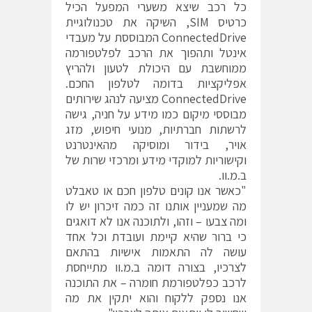
כל רכב שיצא משערי המפעל הכיל
כרטיס SIM, השיקה את טכנולוגיית
ConnectedDrive המבוססת על מעבדי
אינטל ותהפוך את הרכב לפלטפורמה
ממוחשבת עם היכולת לטעון ולהריץ
אפליקציות בדומה לטלפון החכם.
ConnectedDrive מציעה לנהג שירותים
מבוססי מיקום כמו מידע על חניה, גישה
לרשתות חברתיות, מנועי חיפוש, מזג
אויר, בידור ומוסיקה מהאינטרנט
וקישוריות למוקדי מידע ומרכזי שרות של
ב.מ.וו.
"כאשר אנו קונים טלפון חכם או טאבלט
מה שמעניין אותנו זה כמה זיכרון יש לו
ומה צבעו – וזהו, ולתוכנה אנו לא דואגים
כי ברור שהיא קיימת ועובדת וכל אחד
עושה לה התאמות אישיות בהתאם
לצרכיו, בצורה דומה ב.מ.וו מתייחסת
לרכב כפלטפורמת חומרה – את התוכנה
אנו נספק ללקוח והוא יתקין את מה