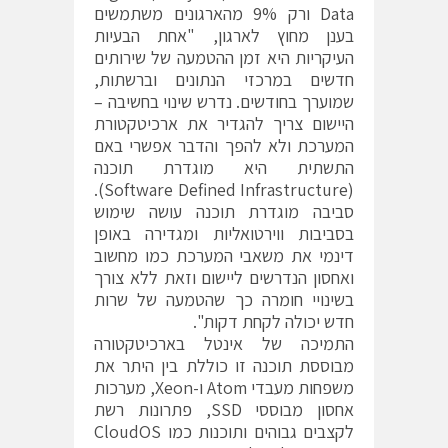
Data ורק 9% מהארגונים משתמשים
בענן מחוץ לארגון, "אחת הבעיות
העיקריות היא זמן ההטמעה של שירותים
חדשים במרכזי הנתונים וברשתות,
שמוערך בחודשים. נדרש שינוי בחשיבה –
היישום צריך להגדיר את ארכיטקטורת
המערכת ולא להפך והדבר אפשרי באם
התשתית היא מוגדרת תוכנה
(Software Defined Infrastructure).
סביבה מוגדרת תוכנה עושה שימוש
בסביבות ווירטואליות ומגדירה באופן
דינמי את משאבי המערכת כמו מחשוב
ואחסון הנדרשים ליישום וזאת ללא צורך
בשינויי חומרה כך שהטמעה של שרות
חדש יכולה לקחת דקות".
התמיכה של אינטל בארכיטקטורה
מבוססת תוכנה זו כוללת בין היתר את
משפחות מעבדי Atom ו-Xeon, מערכות
אחסון מבוססי SSD, פתרונות רשת
לקצבים גבוהים ותוכנות כמו CloudOS