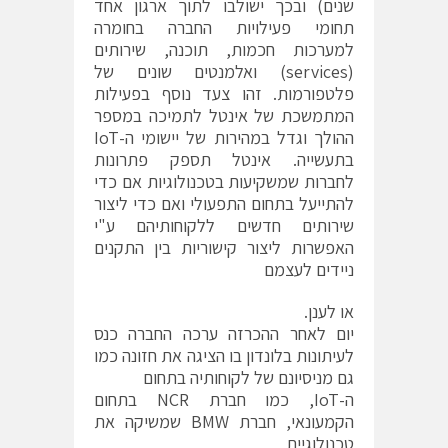
שנים) ובכך ישולבו לתוך ארגון אחד
תחומי פעילויות החברה בחומרה
למערכות חכמות, תוכנה, שירותים
(services) ואלמנטים שונים של
פלטפורמות. זהו צעד נוסף בפעילות
המתמשכת של אינטל לתמיכה במספר
ההולך וגדל במהירות של יישומי ה-IoT
בתעשייה. אינטל תספק פתרונות
לחברות שמשקיעות בטכנולוגיות אם כדי
להתייעל בתחום התפעולי ואם כדי ליצור
שירותים חדשים ללקוחותיהם ע"י
האפשרות ליצור קישוריות בין התקנים
ניידים לעצמם
או לענן.
יום לאחר ההכרזה ערכה החברה כנס
לעיתונות בלונדון בו הציגה את חזונה כמו
גם מניסיונם של לקוחותיה בתחום
ה-IoT, כמו חברת NCR בתחום
הקמעונאי, חברת BMW שמשיקה את
טכנולוגיית