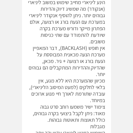
הינע ליניארי מחייב שימוש במשוב ליניארי
(אנקודר) מה שמשיג דיוק והדירות
גבוהים יותר. ניתן להוסיף אנקודר ליניארי
במערכת עם הנעת בורג או רצועה, אולם
הפתרון מייקר ודורש מערכת בקרה
שיודעת להתמודד עם שתי כניסות
משובים.
אין חופש (BACKLASH), דבר המאפיין
מערכת הנעה מכאנית המבוססת על
הנעת בורג או רצועה + גיר. מכאן,
שהדיוק וההדירות המתקבלים הם גבוהים
יותר.
מכיוון שהמערכת היא ללא מגע, אין
בלאי לחלקים (למעט המיסוב הליניארי),
עובדה שתורמת לאורך חיי מנוע ארוכים
במיוחד.
צימוד ישיר משמעו רוחב סרט גבוה
מאוד: ניתן לקבל ביצועי בקרה גבוהים,
כולל תאוצות ותאוטות גבוהות.
מגבלות
השימוש במנוע ליניארי עדיין יקר יותר