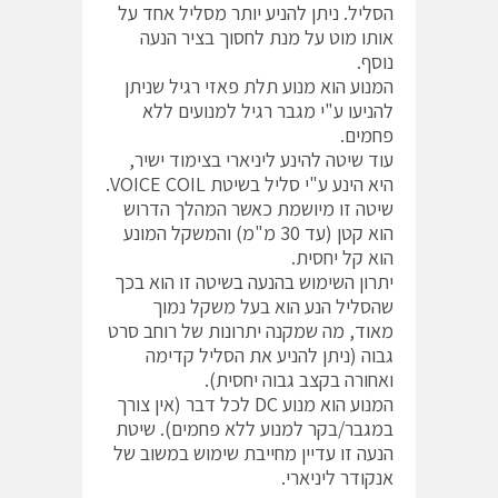
הסליל. ניתן להניע יותר מסליל אחד על
אותו מוט על מנת לחסוך בציר הנעה
נוסף.
המנוע הוא מנוע תלת פאזי רגיל שניתן
להניעו ע"י מגבר רגיל למנועים ללא
פחמים.
עוד שיטה להינע ליניארי בצימוד ישיר,
היא הינע ע"י סליל בשיטת VOICE COIL.
שיטה זו מיושמת כאשר המהלך הדרוש
הוא קטן (עד 30 מ"מ) והמשקל המונע
הוא קל יחסית.
יתרון השימוש בהנעה בשיטה זו הוא בכך
שהסליל הנע הוא בעל משקל נמוך
מאוד, מה שמקנה יתרונות של רוחב סרט
גבוה (ניתן להניע את הסליל קדימה
ואחורה בקצב גבוה יחסית).
המנוע הוא מנוע DC לכל דבר (אין צורך
במגבר/בקר למנוע ללא פחמים). שיטת
הנעה זו עדיין מחייבת שימוש במשוב של
אנקודר ליניארי.