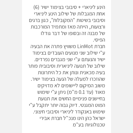
הינע ליניארי + סיבובי בצימוד ישיר (6)
אחת המגבלות של שילוב הינע ליניארי
וסיבובי בשיטות "המקובלות", כגון ברגים
ורצועות, הייתה מאז ומתמיד המורכבות
של מבנה זה ובסופו של דבר גודלו
הפיסי.
חברת LinMot משוויץ פתרה את הבעיה
ע"י שילוב שני מנועים העובדים בצימוד
ישיר והנעתם ע"י שני מגברים נפרדים.
שילוב של תנועה ליניארית וסיבובית פותר
בעיה מכאנית ונותן את כל היתרונות
שהוזכרו למעלה של הנעה בצימוד ישיר.
משוב המיקום ליישומים לא מדויקים
מאוד (עד 0.1 מ"מ) ניתן ע"י שימוש
בחיישנים פנימיים החשים את תנועת
המוט המגנטי. דיוק גבוה יותר יתקבל ע"י
שימוש באנקודר ליניארי וסיבובי חיצוני.
ישראל כהן הינו מנכ"ל חברת אבירי
טכנולוגיות בע"מ