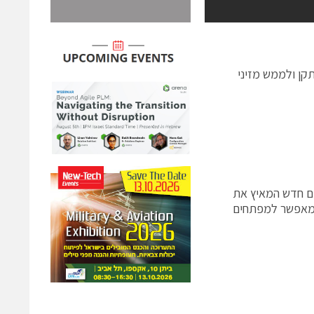
את ההתקן ולממש מזיני
ים חדש המאיץ את
ים תוך שימוש במיקרו-בקרים (microcontrollers) 8-ביט PIC® ומאפשר למפתחים