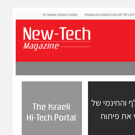
OLIG גייסה 60 מיליון דולר להרחבת פלטפורמת אבטחת
קלטורה משיקה אווטארים עם אינטליגנציה רגשית לתרגול שיחות
מורכבות
ל קודים הנשלף והחינמי של
MPL מקל ומאיץ את פיתוח