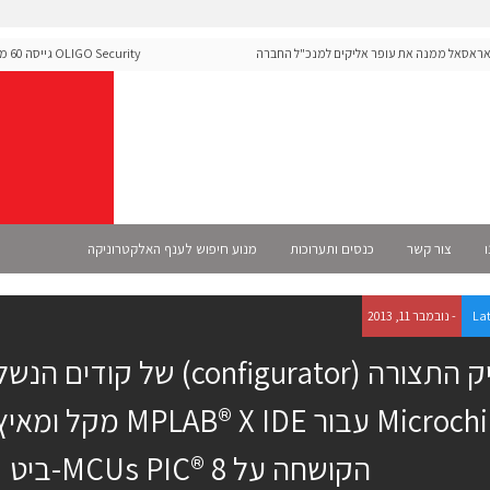
אל ממנה את עופר אליקים למנכ"ל החברה
O Security
ה-Runtime בעידן מתקפות ה-AI
ו
צור קשר
כנסים ותערוכות
מנוע חיפוש לענף האלקטרוניקה
La
- נובמבר 11, 2013
מעניק התצורה (configurator) ש
Microchip עבור AB® X IDE
הקושחה על MCUs PIC® 8-ביט