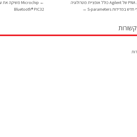
נתח הרשת PNA של Agilent כולל אופציית מטרולוגיה
←
Microchip משיק
במדידות S-parameters
→
Bluetooth® PIC32
קשורות
רות