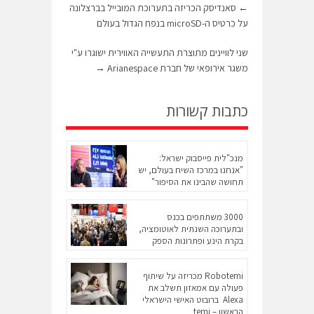
←
סאנדיסק הכריזה בתערוכת המובייל בברצלונה
על כרטיס ה-microSD בנפח הגדול בעולם
שני לוויינים מתוצרת התעשייה האווירית ישוגרו ע"י
משגר אירופאי של חברת Arianespace
→
כתבות קשורות
מנכ"לית פייסבוק ישראל:
"אנחנו במרכז השיח בעולם, יש
תחושה שהבינו את הסיפור"
3000 משתתפים בכנס
ובתערוכה השנתית לאוטומציה,
בקרת הינע ופתרונות הספק
Robotemi מכריזה על שיתוף
פעולה עם אמאזון תשלב את
Alexa ברובוט האישי הישראלי
הראשון – temi