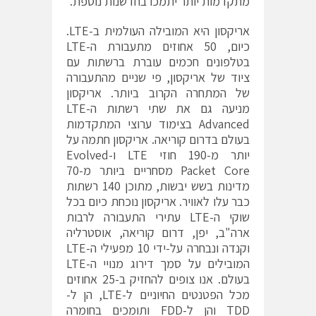
מתקדמות יותר יתמכו בחדשנות נוספת.
אריקסון היא המובילה העולמית ב-LTE.
כיום, 50 אחוזים מתעבורת ה-LTE
בטלפונים חכמים עוברת ברשתות עם
ציוד של אריקסון, פי שניים מהתעבורה
של המתחרה הקרוב ביותר. אריקסון
מניעה גם את שתי רשתות ה-LTE
Advanced בצימוד ערוצי המתקדמות
בעולם בדרום קוריאה. אריקסון חתמה על
יותר מ-190 חוזי LTE ו-Evolved
Packet Core מסחריים ביותר מ-70
מדינות בשש יבשות, מתוכן 140 רשתות
כבר עלו לאוויר. אריקסון נוכחת כיום בכל
שוקי ה-LTE עתירי התעבורה לרבות
ארה"ב, יפן, דרום קוריאה, אוסטרליה
וקנדה ונבחרה על-ידי 10 מפעילי ה-LTE
המובילים על סמך דירוג מנויי ה-LTE
בעולם. אנו צופים להחזיק ב-25 אחוזים
מכל הפטנטים החיוניים ל-LTE, הן ל-
TDD והן ל-FDD ותומכים בחומרה