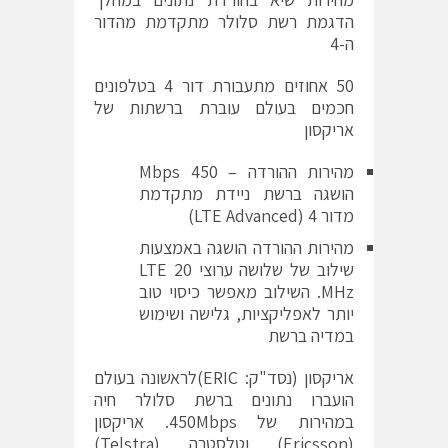
הדגמת רשת סלולר מתקדמת מהדור
ה-4
50 אחוזים מתעבורת דור 4 בטלפונים
חכמים בעולם עוברת ברשתות של
אריקסון
מהירות ההורדה – 450 Mbps
הושגה ברשת ניידת מתקדמת
מדור 4 (LTE Advanced)
מהירות ההורדה הושגה באמצעות
שילוב של שלושה ערוצי LTE 20
MHz. השילוב מאפשר כיסוי טוב
יותר לאפליקציות, גלישה ושימוש
במדיה ברשת
אריקסון (נסד"ק: ERIC)לראשונה בעולם
הועברו נתונים ברשת סלולר חיה
במהירות של 450Mbps. אריקסון
(Ericsson) וטלסטרה (Telstra)