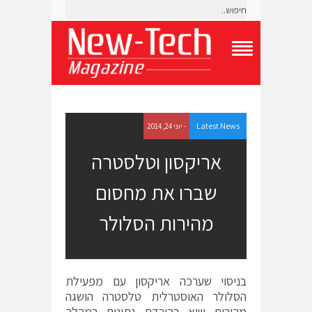
T
o
g
g
l
e
Latest News
- יוני 24, 2014
N
a
אריקסון וטלסטרה
v
i
שברו את מחסום
g
a
t
מהירות הסלולר
i
o
n
M
e
בניסוי שערכה אריקסון עם מפעילת
n
הסלולר האוסטרלית טלסטרה הושגה
u
מהירות שיא בהורדת נתונים במהלך