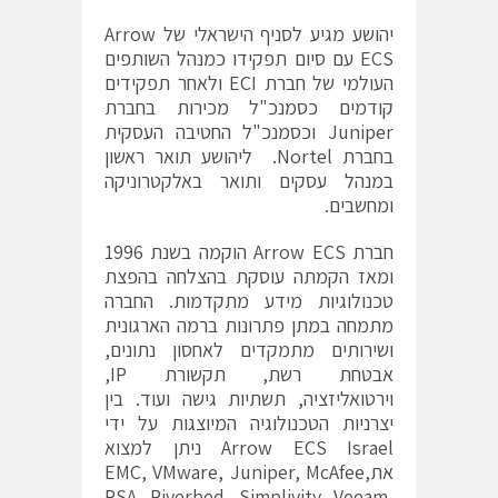
יהושע מגיע לסניף הישראלי של Arrow
ECS עם סיום תפקידו כמנהל השותפים
העולמי של חברת ECI ולאחר תפקידים
קודמים כסמנכ"ל מכירות בחברת
Juniper וכסמנכ"ל החטיבה העסקית
בחברת Nortel. ליהושע תואר ראשון
במנהל עסקים ותואר באלקטרוניקה
ומחשבים.
חברת Arrow ECS הוקמה בשנת 1996
ומאז הקמתה עוסקת בהצלחה בהפצת
טכנולוגיות מידע מתקדמות. החברה
מתמחה במתן פתרונות ברמה הארגונית
ושירותים מתמקדים לאחסון נתונים,
אבטחת רשת, תקשורת IP,
וירטואליזציה, תשתיות גישה ועוד. בין
יצרניות הטכנולוגיה המיוצגות על ידי
Arrow ECS Israel ניתן למצוא
אתEMC, VMware, Juniper, McAfee,
RSA, Riverbed, Simplivity, Veeam,