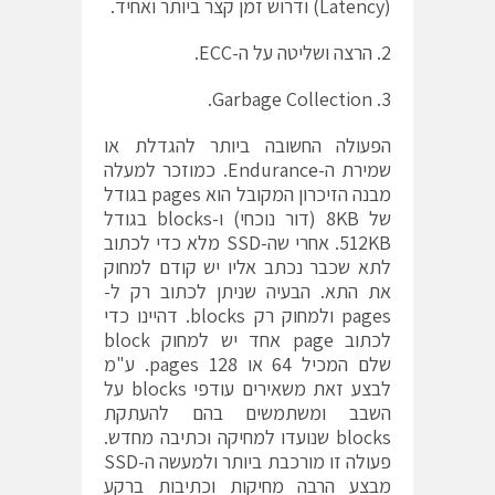
(Latency) ודרוש זמן קצר ביותר ואחיד.
2. הרצה ושליטה על ה-ECC.
3. Garbage Collection.
הפעולה החשובה ביותר להגדלת או
שמירת ה-Endurance. כמוזכר למעלה
מבנה הזיכרון המקובל הוא pages בגודל
של 8KB (דור נוכחי) ו-blocks בגודל
512KB. אחרי שה-SSD מלא כדי לכתוב
לתא שכבר נכתב אליו יש קודם למחוק
את התא. הבעיה שניתן לכתוב רק ל-
pages ולמחוק רק blocks. דהיינו כדי
לכתוב page אחד יש למחוק block
שלם המכיל 64 או 128 pages. ע"מ
לבצע זאת משאירים עודפי blocks על
השבב ומשתמשים בהם להעתקת
blocks שנועדו למחיקה וכתיבה מחדש.
פעולה זו מורכבת ביותר ולמעשה ה-SSD
מבצע הרבה מחיקות וכתיבות ברקע