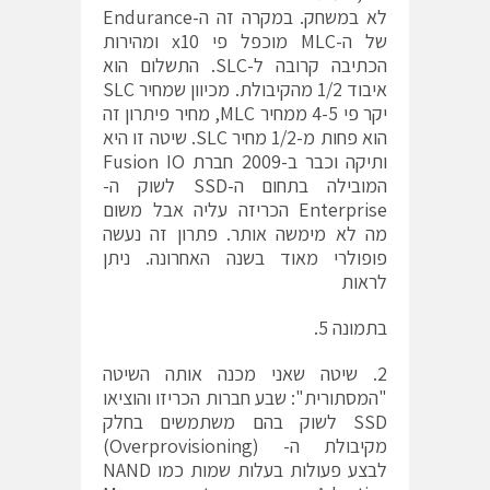
לא במשחק. במקרה זה ה-Endurance
של ה-MLC מוכפל פי x10 ומהירות
הכתיבה קרובה ל-SLC. התשלום הוא
איבוד 1/2 מהקיבולת. מכיוון שמחיר SLC
יקר פי 4-5 ממחיר MLC, מחיר פיתרון זה
הוא פחות מ-1/2 מחיר SLC. שיטה זו היא
ותיקה וכבר ב-2009 חברת Fusion IO
המובילה בתחום ה-SSD לשוק ה-
Enterprise הכריזה עליה אבל משום
מה לא מימשה אותר. פתרון זה נעשה
פופולרי מאוד בשנה האחרונה. ניתן
לראות
בתמונה 5.
2. שיטה שאני מכנה אותה השיטה
"המסתורית": שבע חברות הכריזו והוציאו
SSD לשוק בהם משתמשים בחלק
מקיבולת ה- (Overprovisioning)
לבצע פעולות בעלות שמות כמו NAND