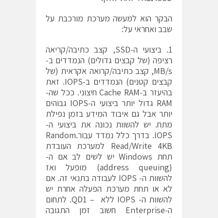
הבקר הוא למעשה מערכת מורכבת על
שבב ואחראי על:
1. ביצועי ה-SSD, קצב כתיבה/קריאה
רציפה (של קבצים גדולים) הנמדדים ב-
MB/s, קצב כתיבה/קרואה אקראית (של
קבצים קטנים) הנמדדים ב-IOPS. זאת
בהיעזר ב-Cache RAM חיצוני. ככל שה-
RAM גדול יותר ביצועי ה-IOPS גבוהים
יותר אבל גם איבוד המידע בזמן נפילת
מתח. יש להשוות נכונה את ביצועי ה-
IOPS. בדרך כלל נמדד עבור.Random
Read/Write 4KB למערכת העובדת
תחת Windows יש לשים לב אם ה-
(address queuing) מופעל ואז
להשוות ה- IOPS לעבודה בתנאי זה. אם
לא או תחת מערכת הפעלה אחרת יש
להשוות ה- IOPS ללא – QD1. לתחום
ה-Enterprise חשוב זמן התגובה