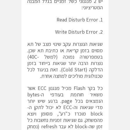
יש 2 מנגנוני כשל זמניים בגלל המבנה
המטריציוני:
1. Read Disturb Error
2. Write Disturb Error
שגיאות הנוצרות עקב שינוי מצב של תא
מסוים בזמן קריאת או כתיבת תא שכן.
בטמפרטורה נמוכה (למשל -40C)
נוצרות הרבה יותר שגיאות בייחוד בזמן
הדלקה (Cold Start). זאת בניגוד לכל
טכנולוגית מוליכים למחצה אחרת.
כל בקר Flash מכיל מנגנון ECC אשר
משאיר חותמת בעודפי ה-bytes
הנמצאים בכל page. ברגע שיש יותר
מדי שגיאות וה-ECC לא יכול לתקן ה-
block מוכרז כ"רע", מסומן ויוצא
מהמשחק. גם שגיאות זמניות נחשבות כל
זמן שה-block לא עבר refresh (נמחק