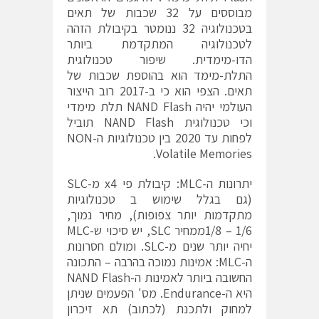
מבוססים על 32 שכבות של תאים
בטכנולוגיה 32 ננומטר בקיבולת הזהה
לטכנולוגיה המתקדמת ביותר
הדו-מימדית. שיפור טכנולוגית
התלת-מימד הוא בהוספת שכבות של
תאים. הצפי הוא כי ב-2017 רוב הייצור
העולמי יהיה NAND Flash תלת מימדי
וכי טכנולוגית NAND Flash תוביל
לפחות עד 2020 בין טכנולוגיות ה-NON
Volatile Memories.
יתרונות ה-MLC: קיבולת פי x4 מ-SLC
(גם בגלל שימוש ב טכנולוגיות
מתקדמות יותר צפופות), מחיר נמוך,
1/6 – 1/8ממחיר SLC, יש סיכוי ש-MLC
יחיה יותר שנים מ-SLC. ומולם חסרונות
ה-MLC: אמינות נמוכה בהרבה – התכונה
החשובה ביותר לאמינות ה-NAND Flash
היא ה-Endurance. מס' הפעמים שניתן
למחוק ולתכנת (לכתוב) תא זיכרון