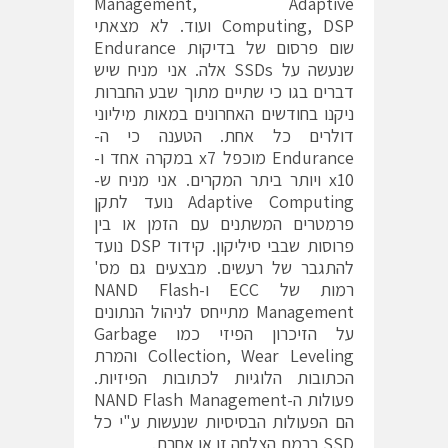
Management, Adaptive
Computing, DSP ועוד. לא מצאתי
שום פרסום של בדיקות Endurance
שנעשה על SSDs אלה. אני מניח שיש
דברים בגו כי שתיים מתוך שבע החברות
ניקנו בחודשים האחרונים במאות מיליוני
דולרים כל אחת. הטענה כי ה-
Endurance מוכפל x7 במקרה אחד ו-
x10 ויותר ביתר המקרים. אני מניח ש-
Adaptive Computing נועד לתקן
פרמטרים המשתנים עם הזמן או בין
פרוסות שבבי סיליקון. קידוד DSP נועד
להתגבר של רעשים. מבצעים גם מס'
רמות של ECC ו-NAND Flash
Management מתייחס לניהול הנתונים
על הזיכרון הפיזי כמו Garbage
Collection, Wear Leveling והמרת
הכתובות הלוגיות לכתובות הפיזיות.
פעולות ה-NAND Flash Management
הם הפעולות הבסיסיות שנעשות ע"י כל
SSD ברמת הצלחה זו או אחרת.