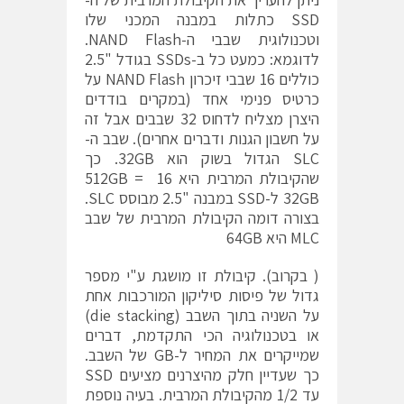
SSD כתלות במבנה המכני שלו
וטכנולוגית שבבי ה-NAND Flash.
לדוגמא: כמעט כל ב-SSDs בגודל "2.5
כוללים 16 שבבי זיכרון NAND Flash על
כרטיס פנימי אחד (במקרים בודדים
היצרן מצליח לדחוס 32 שבבים אבל זה
על חשבון הגנות ודברים אחרים). שבב ה-
SLC הגדול בשוק הוא 32GB. כך
שהקיבולת המרבית היא 16 512GB =
32GB ל-SSD במבנה "2.5 מבוסס SLC.
בצורה דומה הקיבולת המרבית של שבב
MLC היא 64GB
( בקרוב). קיבולת זו מושגת ע"י מספר
גדול של פיסות סיליקון המורכבות אחת
על השניה בתוך השבב (die stacking)
או בטכנולוגיה הכי התקדמת, דברים
שמייקרים את המחיר ל-GB של השבב.
כך שעדיין חלק מהיצרנים מציעים SSD
עד 1/2 מהקיבולת המרבית. בעיה נוספת