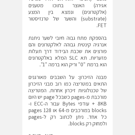
אגירה) האוצר בתוכו מטענים
(אלקטרונים) ונמצא בין המצע
(substrate) והשער של טרנזיסטור
FET.
בהספקת מתח גבוה חיובי לשער ניתנת
אנרגיה קינטית גבוהה לאלקטרונים והם
פורצים את שכבת הבידוד דרך תעלות
מזעריות. תא SLC המלא באלקטרונים
הוא ברמת "0" וריק הוא ברמה "1".
מבנה הזיכרון: על השבבים מאורגנים
התאים במטריצה כמו רוב מבני הזיכרון
של טכנולוגיות זיכרון אחרות. המטריצה
מורכבת מ-pages כשבכל page יש היום
8KB + עודפי Bytes עבור ה-ECC ו-
blocks במורכבים מ-64 או 128 pages
כל אחד. ניתן לכתוב רק ל-pages
ולמחוק רק blocks.