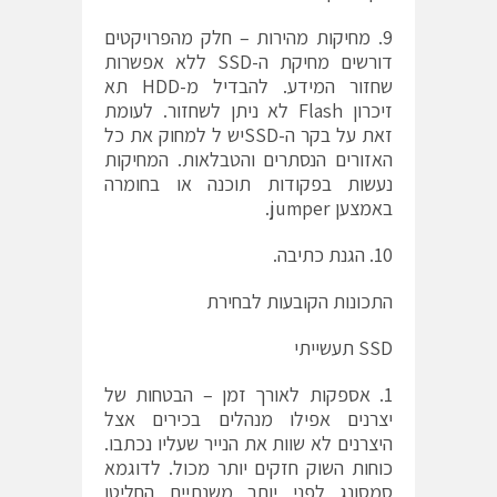
9. מחיקות מהירות – חלק מהפרויקטים
דורשים מחיקת ה-SSD ללא אפשרות
שחזור המידע. להבדיל מ-HDD תא
זיכרון Flash לא ניתן לשחזור. לעומת
זאת על בקר ה-SSDיש ל למחוק את כל
האזורים הנסתרים והטבלאות. המחיקות
נעשות בפקודות תוכנה או בחומרה
באמצען jumper.
10. הגנת כתיבה.
התכונות הקובעות לבחירת
SSD תעשייתי
1. אספקות לאורך זמן – הבטחות של
יצרנים אפילו מנהלים בכירים אצל
היצרנים לא שוות את הנייר שעליו נכתבו.
כוחות השוק חזקים יותר מכול. לדוגמא
סמסונג לפני יותר משנתיים החליטו