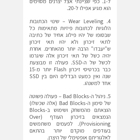
ל-1. כפי שציינתי אצל יצרנים מסוימים
הוא מגיע אפילו ל-20.
4. Wear Leveling – שינוי הכתובות
הלוגיות לכתובות פיזיות מתאימות כל
שבסופו של יהיו פילוג אחיד של כתיבה
לתאי זיכרון ולא יהיו תאי זיכרון
ש"יעבדו" הרבה יותר מהאחרים. אחרת
יהיה כשל של תאי זיכרון אלה שיגרמו
לכשל של ה-SSD. פעולה זו מבוצעת
כבר בכרטיסי זיכרון Flash יותר מ-15
שנה ואין כמעט הבדלים היום בין SSD
אחד למשנהו.
5. ניהול ה-Bad Blocks – פעולה פשוטה
של סימון ה-Bad Blocks (אלה שכשלו)
הוצאתם מהמשחק ושימוש ב-Blocks
הנמצאים בזיכרון העודף (Over
Provisioning). לפעמים משתמשים
בעודפים מוקדם יותר בהתאם
לאלגוריתם אופטימלי של היצרן.