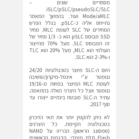
מסחריים שונים –
iSLC/pSLC/pseudoSLC/SLC
Mode/aMLC ועוד. בהמשך המאמר
נתייחס אליה כ-pSLC. בגלל הפרש
המחירים של SLC לעומת MLC. מחיר
SSD מבוסס pSLC הוא כ- 1/3 מחיר של
זה המבוסס SLC. מעל 70% מהייצור
העולמי הוא MLC, מעל 20% הוא TLC
ו-2-3% הוא SLC.
היום ה-SLC מיוצר בטכנולוגיות 24/20
ננומטר ע"י אינטל-מיקרון/טושיבה
לעומת MLC המיוצר בפחות מ-19/16
ננומטר אצל כל היצרני האלה בהתאמה.
עתיד ה-SLC מובטח בינתיים ייצורו עד
סוף 2017.
לא ניתן להקטין יותר את תאי הזיכרון
בטכנולוגיה הקיימת. כל היצרנים
(סמסונג הראשון) הכריזו על NAND
Flash תלת מימדי. הדגמים הראשונים