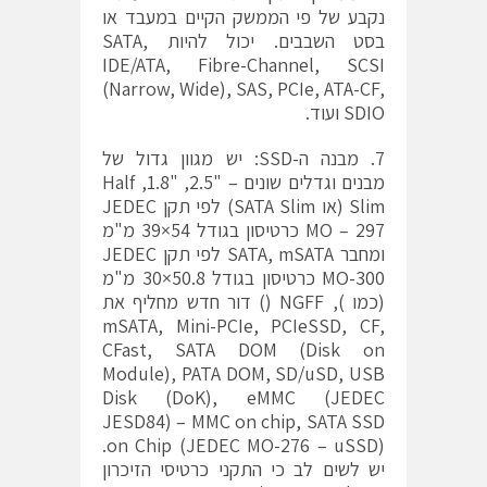
נקבע של פי הממשק הקיים במעבד או
בסט השבבים. יכול להיות SATA,
IDE/ATA, Fibre-Channel, SCSI
(Narrow, Wide), SAS, PCIe, ATA-CF,
SDIO ועוד.
7. מבנה ה-SSD: יש מגוון גדול של
מבנים וגדלים שונים – "2.5, "1.8, Half
Slim (או SATA Slim) לפי תקן JEDEC
MO – 297 כרטיסון בגודל 54×39 מ"מ
ומחבר SATA, mSATA לפי תקן JEDEC
MO-300 כרטיסון בגודל 50.8×30 מ"מ
(כמו ), NGFF () דור חדש מחליף את
mSATA, Mini-PCIe, PCIeSSD, CF,
CFast, SATA DOM (Disk on
Module), PATA DOM, SD/uSD, USB
Disk (DoK), eMMC (JEDEC
JESD84) – MMC on chip, SATA SSD
on Chip (JEDEC MO-276 – uSSD).
יש לשים לב כי התקני כרטיסי הזיכרון