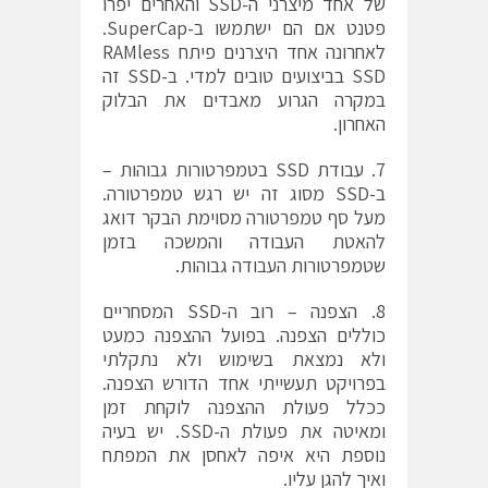
של אחד מיצרני ה-SSD והאחרים יפרו
פטנט אם הם ישתמשו ב-SuperCap.
לאחרונה אחד היצרנים פיתח RAMless
SSD בביצועים טובים למדי. ב-SSD זה
במקרה הגרוע מאבדים את הבלוק
האחרון.
7. עבודת SSD בטמפרטורות גבוהות –
ב-SSD מסוג זה יש רגש טמפרטורה.
מעל סף טמפרטורה מסוימת הבקר דואג
להאטת העבודה והמשכה בזמן
שטמפרטורות העבודה גבוהות.
8. הצפנה – רוב ה-SSD המסחריים
כוללים הצפנה. בפועל ההצפנה כמעט
ולא נמצאת בשימוש ולא נתקלתי
בפרויקט תעשייתי אחד הדורש הצפנה.
ככלל פעולת ההצפנה לוקחת זמן
ומאיטה את פעולת ה-SSD. יש בעיה
נוספת היא איפה לאחסן את המפתח
ואיך להגן עליו.