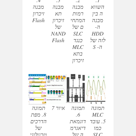
השווא
מבנה
מבנה
מבנה
ה בין
רמות
תא
זיכרון
מבנה
המתחי
זיכרון
Flash
ה-
ם של
של
NAND
SLC
HDD
לזה של
כנגד
Flash
ה- S
MLC
בתא
זיכרון
תמונה
תמונה
איור 7
תמונה
MLC
6.
8. מפת
.5 עובד
דוגמאת
הדרכים
כמו
דיאגרמ
של
SLC
ה של
טכנולוגי