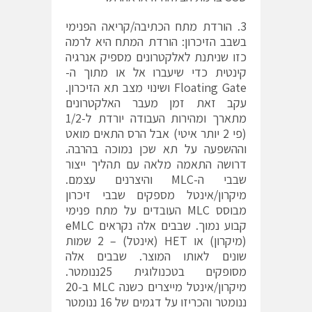
3. הורדת מתח הכתיבה/קריאה הפנימי
בשבב הזיכרון: הורדת המתח היא לרמה
כזו שניתנת לאלקטרונים מספיק אנרגיה
קינטית כדי שיעברו אל או מתוך ה-
Floating Gate ושינוי מצב תא הזיכרון.
עקב זאת זמן מעבר האלקטרונים
מתארך ומהירות העבודה יורדת ל-1/2
(פי 2 יותר איטי) אבל הרס התאים מואט
וההשפעה על תא שכן נמוכה בהרבה.
דרושה התאמה מלאה עם תהליך ייצור
שבבי ה-MLC והיצרנים עצמם.
מיקרון/אינטל מספקים שבבי זיכרון
מבוסס MLC העובדים על מתח פנימי
קבוע נמוך. שבבים אלה נקראים eMLC
(מיקרון) או HET (אינטל) – 2 שמות
שונים לאותו המוצר. שבבים אלה
מסופקים בטכנולוגית 25ננומטר.
מיקרון/אינטל מייצרים כשנה MLC ב-20
ננומטר והכריזו על דגמים של 16 ננומטר