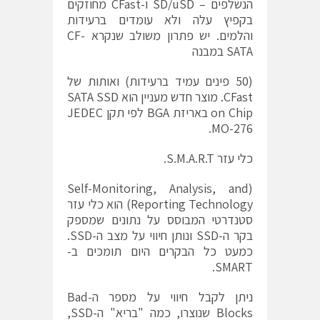
הנשלפים – SD/uSD ו-CFast מחוזקים
בקפיץ עלה ולא עומדים ברעידות
והלמים. יש פתרון משולב שנקרא CF-
SATA במבנה
(50 פינים עמיד ברעידות) ואותות של
CFast. מוצר חדש מעניין הוא SATA SSD
on Chip באריזת BGA לפי תקן JEDEC
MO-276.
כלי עזר S.M.A.R.T.
(Self-Monitoring, Analysis, and
Reporting Technology) הוא כלי עזר
סטנדרטי המבוסס על נתונים שמספק
בקר ה-SSD ונותן חיווי על מצב ה-SSD.
כמעט כל הבקרים היום תומכים ב-
SMART.
ניתן לקבל חיווי על מספר ה-Bad
Blocks שנוצרו, כמה "בריא" ה-SSD,