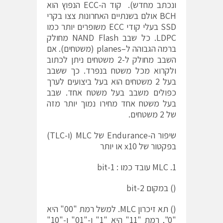
ונכתב מחדש). קוד ה-ECC הנפוץ הוא
BCH אולם בשנתיים האחרונות צצו בקרי
SSD בעלי קודי ECC משופרים יותר כמו
LDPC. כל שבב NAND Flash מחולק
ברמה הגבוהה ל–planes (משטחים). אם
השבב מחולק ל-2 משטחים ניתן לכתוב
ולקרוא מכל משטח בנפרד. כך ששבב
בעל 2 משטחים הוא בעל ביצועים לערך
כפולים משבב בעל משטח אחד. שבב
בעל משטח אחד מחירו נמוך יותר מזה
של 2 משטחים.
שיפור ה-Endurance של MLC (ו-TLC)
בפקטור של x10 או יותר
1. MLC עובד כמו : 1-bit
() במקום 2-bit
() תא זיכרון MLC. למשל רמת "00" היא
"0", רמת "11" היא "1" ו-"01" ו-"10"