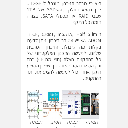
היא כי מרחב הזיכרון מוגבל ל-512GB.
לכן נמצא בחלק מה-SSDs של 1TB
שבבי RAID או מכפלי SATA. בצורה
דומה כל התקני
ה-CF, CFast, mSATA, Half Slim ו-
SATADOM יש 4 שבבי זיכרון וניתן לדעת
בקלות מה קיבולת הזיכרון המרבית
שלהם. למעשה התכנון האלקטרוני של
כל ההתקנים האלה (חוץ מה-CF) זהה
ורק המארז המכני שונה. כך שיצרן המציע
התקן אחד יכול למעשה להציע את יתר
ההתקנים.
תמונה
תמונה
תמונה
תמונה
4.
3.
2.
1.