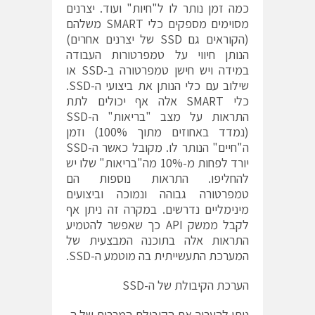
כמה זמן נותר לו ל"חיות" ועוד. יצרנים
מסוימים מספקים כלי SMART משלהם
(הקוראים גם SSD של יצרנים אחרים)
הנותן חיווי על טמפרטורות העבודה
במידה ויש חישן טמפרטורה ב-SSD או
שילוב עם כלי הנותן את ביצועי ה-SSD.
כלי SMART אלה אף יכולים לתת
התראות על מצב "בריאות" ה-SSD
(נמדד באחוזים מתוך 100%) וזמן
ה"חיים" הנותר לו. מקובל כאשר ה-SSD
יורד לפחות מ-10% מה"בריאות" שלו יש
להחליפו. התראות נוספות הם
טמפרטורה גבוהה ונמוכה וביצועים
מינימליים נדרשים. במקרה זה ניתן אף
לקבל ממשק API כך שאפשר להטמיע
התראות אלה בתוכנה המבצעית של
המערכת התעשייתית בה מוטמע ה-SSD.
הערכת הקיבולת של ה-SSD
ניתן להעריך את הקיבולת המרבית של ה-