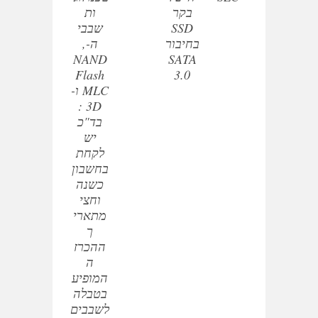
בקר
ות
SSD
שבבי
בחיבור
ה-,
NAND
SATA
Flash
3.0
MLC ו-
3D :
בד"כ
יש
לקחת
בחשבון
כשנה
וחצי
מתארי
ך
ההכרז
ה
המופיע
בטבלה
לשבבים