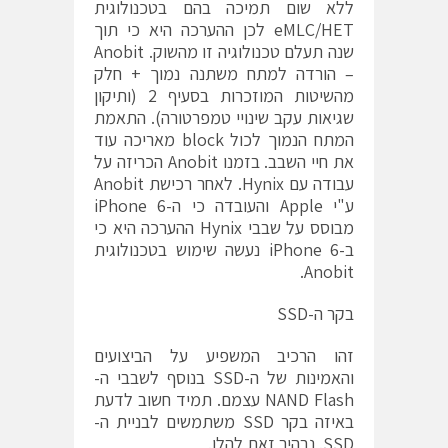
ללא שום תמיכה בהם בטכנולוגית
eMLC/HET לכן ההערכה היא כי תוך
שנה תעלם טכנולוגיה זו מהשוק. Anobit
– הורדה למתח משתנה נמוך + חלק
מהשיטות המוזכרות בסעיף 2 (ותיקון
שגיאות עקב שינויי טמפרטורה). התאמת
המתח הנמוך לכול block מאריכה עוד
את חיי השבב. בזמנו Anobit הכריזה על
עבודה עם Hynix. לאחר רכישת Anobit
ע"י Apple והעובדה כי ה-iPhone 6
מבוסס על שבבי Hynix ההערכה היא כי
ב-iPhone 6 נעשה שימוש בטכנולוגית
Anobit.
בקר ה-SSD
זהו הרכיב המשפיע על הביצועים
והאמינות של ה-SSD בנוסף לשבבי ה-
NAND Flash עצמם. תמיד חשוב לדעת
באיזה בקר SSD משתמשים לבניית ה-
SSD. נבהיר זאת להלן.