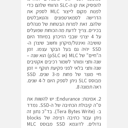
להפסיק את קו ה-SLC הרווחי שלהם כדי
לפנות מקום לייצור MLC לספק את
הדרישה לסמארטפונים והטאבלטים
שלהם. זאת למרות הבטחות של מנהלים
בכירים. צריך לדעת מה הכוחות שפועלים
על 4 יצרני שבבי הזיכרון במיוחד היום
טושיבה ואינטל/מיקרון וחשוב שיצרן ה-
SSD יהיה גם בעל הבקר עצמו. זמן
ה"חיים" של MLC (או pSLC) הוא שנה –
שנה וחצי ומותר לשמור רכיבים אקטיבים
שנה וחצי בלאי לפני פקיעת תוקף = זמן
חיי מוצר של פחות מ-3 שנים. SSD
מבוסס SLC ניתן לספק היום ל-4 שנים.
ראה תמונה 8.
2. אמינות: Endurance: יש להשוות את
ס"ה קיבולת הכתיבה של ה-SSD. נמדד
ב- (Tera Bytes Write). בד"כ נתון זה
ניתן עבור כתיבה רציפה של blocks
גדולים. לדוגמא SSD מבוסס MLC