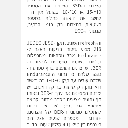
מיצרני ה-SSD מציינים את המספר
10^-15 או 10^-16. בפועל אין דרך
לחשב את ה-BER כתלות במספר
השגיאות הנוצרות רק בזמן הכתיב,
מנגנוני ה-ECC
וה-refresh השונים. תקן JEDEC JESD-
218 מציע שיטות בדיקות האצה ל-
Endurance אבל נוסחאות מעורפלות
תלויות משתנים מוערכים לחישוב ה-
BER. יש יצרנים הטוענים בדף מפרט ה-
SSD שלהם כי נתוני ה-Endurance
שלהם עולים על תקן JEDEC זה כאשר
הוא נותן רק שיטות בדיקה וחישוב. יש
יצרנים המציינים את ערך ה-BER ובאותו
דף נתונים מציינים מספר מחזורי קריאה
אינסופי. אני מציע לאור אי בהירות
להתעלם מנתוני ה-BER של היצרנים.
MTBF – מספרים שנעים אצל רוב
היצרנים בין מיליון ו-4 מיליון שעות. בד"כ