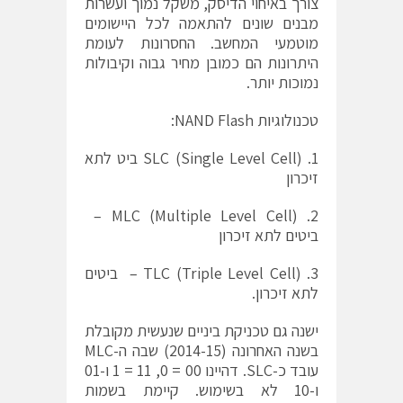
צורך באיחוי הדיסק, משקל נמוך ועשרות
מבנים שונים להתאמה לכל היישומים
מוטמעי המחשב. החסרונות לעומת
היתרונות הם כמובן מחיר גבוה וקיבולות
נמוכות יותר.
טכנולוגיות NAND Flash:
SLC (Single Level Cell) .1 ביט לתא
זיכרון
MLC (Multiple Level Cell) .2 –
ביטים לתא זיכרון
TLC (Triple Level Cell) .3 – ביטים
לתא זיכרון.
ישנה גם טכניקת ביניים שנעשית מקובלת
בשנה האחרונה (2014-15) שבה ה-MLC
עובד כ-SLC. דהיינו 00 = 0, 11 = 1 ו-01
ו-10 לא בשימוש. קיימת בשמות