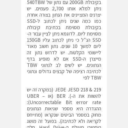
בקיבולת 200GB עם נתון של 540TBW
ניתן למלא אותו 2,700 פעמים. יש
יצרנים המציינים את הנתון בצורה אחרת
כמו כמה שנים ניתן לכתוב ל-SSD
בקיבולת מסוימת בכתיבת קיבולת
מסוימת ליום. לדוגמא ניתן לציין עבור ה-
SSD הנ"ל כי ניתן לכתוב עליו 150GB
ליום למשך 10 שנים. נתון חשוב מאוד
ליישומי הקלטות. יש לדרוש נתון זה
מייצרן ה-SSD אם לא מופיע בדף
הנתונים. יש לשים לב לנתוני TBW
לכתיבה רציפה של קבצים גדולים ונתוני
TBW לפי
JEDE JESD 218 & 219 (במקרה זה יש
להשוות את ה-). BER (או UBER –
Uncorrectable Bit error rate):
ההגדרה היא מספר שגיאות הנתונים
מחוק במספר הביטים שנקראו (מתייחס
לקריאה ולא לכתיבה). בפועל זה מושג
היסטורי מעולם ה-Hard Drive. חלק