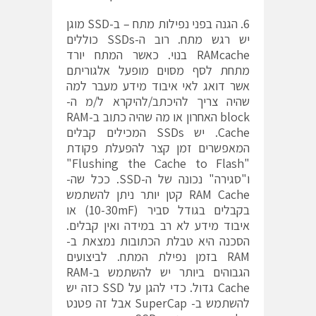
6. הגנה בפני נפילות מתח – ב-SSD מוגן
יש רגש מתח. רוב ה-SSDs כוללים
RAMcache בנוי. כאשר המתח יורד
מתחת לסף מסוים מופעל אלגוריתם
אשר דואג לאי איבוד מידע מעבר למה
שהיה צריך להיכתב/להיקרא ל/מ ה-
block האחרון או מה שהיה כתוב ב-RAM
Cache. יש SSDs המכילים קבלים
המאפשרים זמן קצר להפעלת פקודת
"Flushing the Cache to Flash"
ו"סגירה" נכונה של ה-SSD. ככל שה-
RAM Cache קטן יותר ניתן להשתמש
בקבלים בגודל סביר (10-30mF) או
איבוד מידע לא רב במידה ואין קבלים.
הסכנה היא טבלת הכתובות נמצאת ב-
RAM בזמן נפילת המתח. לביצועים
הגבוהים ביותר יש להשתמש ב-RAM
Cache גדול. כדי להגן על SSD כזה יש
להשתמש ב- SuperCap אבל זה פטנט