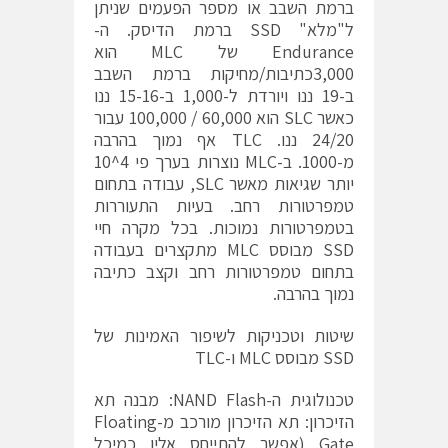
ברמת השבב או מספר הפעמים שניתן
ל"מלא" SSD ברמת הדיסק. ה-
Endurance של MLC הוא
3,000כתיבות/מחיקות ברמת השבב
ב-19 ננו ויורדת ל-1,000 ב-15-16 ננו
כאשר SLC הוא 60,000 / 100,000 עבור
24/20 ננו. TLC אף נמוך בהרבה
מ-1000. ב-MLC נוצרות בערך פי 4^10
יותר שגיאות מאשר SLC, עבודה בתחום
טמפרטורות רחב. בעיות התעוררות
בטמפרטורות נמוכות. בכל מקרה חיי
SSD מבוסס MLC מתקצרים בעבודה
בתחום טמפרטורות רחב וקצב כתיבה
נמוך בהרבה.
שיטות וטכניקות לשיפור האמינות של
SSD מבוסס MLC ו-TLC
טכנולוגית ה-NAND Flash: מבנה תא
הזיכרון: תא הזיכרון מורכב מ-Floating
Gate (אפשר להתייחס אליו כמיכל