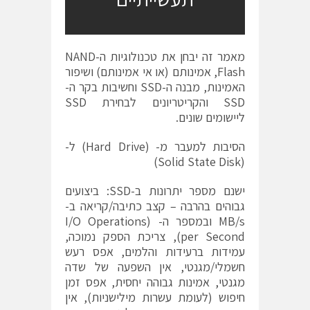
מאמר זה יבחן את טכנולוגיות ה-NAND
Flash, אמינותם (או אי אמינותם) ושיפור
האמינות, מבנה ה-SSD וחשיבות בקר ה-
SSD והקריטריונים לבחירת SSD
ליישומים שונים.
הסיבות למעבר מ- (Hard Drive) ל-
(Solid State Disk)
ישנם מספר יתרונות ב-SSD: ביצועים
גבוהים בהרבה – קצב כתיבה/קריאה ב-
MB/s ובמספר ה- (I/O Operations
per Second), צריכת הספק נמוכה,
עמידות ברעידות והלמים, אפס רעש
חשמלי/מגנטי, אין השפעה של שדה
מגנטי, אמינות גבוהה יחסית, אפס זמן
חיפוש (לעומת עשרות מילישניות), אין