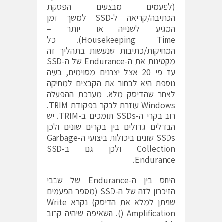
(לפעמים מבצעים הפסקת
הכתיבה/קריאה ל-SSD למשך זמן
המגיע לשנייה או יותר –
Housekeeping Time). כל
המחיקות/כתיבות שנעשות בתהליך זה
מקטינות את ה-Endurance של ה-SSD
עד פי 20 אצל יצרנים מסוימים, בעיה
נוספת היא לבחור את הקבצים למחיקה
לאחר שהדיסק מלא. מערכת ההפעלה
Windows עוזרת לבקר בפקודת TRIM.
רוב בקרי ה-SSDs תומכים ב-TRIM. יש
הבדלים גדולים בין בקרים שונים ולכן
SSDs שונים ביכולות ביצועי ה-Garbage
Collection ולכן גם ב-SSD
Endurance.
היחס בין ה-Endurance של שבבי
הזיכרון לזה של ה-SSD (מספר הפעמים
שניתן למלא את הדיסק) נקרא Write
Amplification (). השאיפה שיהיה קרוב